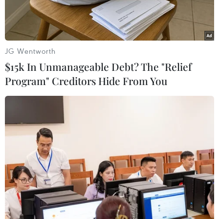
JG Wentworth
$15k In Unmanageable Debt? The "Relief
Program" Creditors Hide From You
Bộ Công Thương tổ chức phiên đấu giá quyền sử dụng hạn
ngạch thuế quan nhập khẩu đường năm 2021. (Ảnh:
PV/Vietnam+)
Ngày 29/9, Bộ Công Thương đã tổ chức phiên
đấu giá quyền sử dụng hạn ngạch thuế quan
nhập khẩu 108.000 tấn đường năm 2021, với sự
tham gia của đại diện Hiệp hội Mía đường Việt