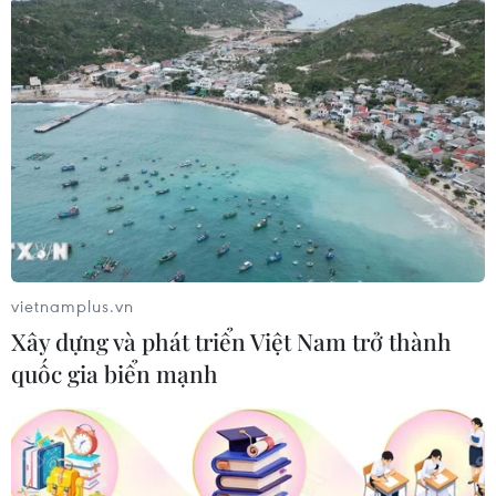
Điều tra chống lẩn tránh phòng vệ thương
mại với sản phẩm đường mía
21/09/2021 13:59
sản phẩm đường mía có xuất xứ từ Thái Lan bị cáo
buộc lẩn tránh thông qua 5 nước ASEAN gồm Lào,
Campuchia, Indonesia, Malaysia và Myanmar.
vietnamplus.vn
Xây dựng và phát triển Việt Nam trở thành
quốc gia biển mạnh