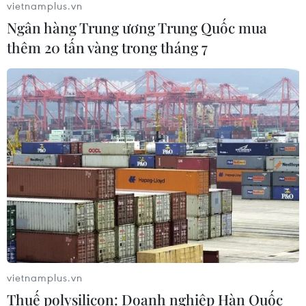
vietnamplus.vn
Ngân hàng Trung ương Trung Quốc mua
thêm 20 tấn vàng trong tháng 7
Phòng vệ thương mại và bài học
"chuẩn bị kỹ-thắng lớn" của doanh
nghiệp Việt
07/08/2026 01:14
Giá dầu tăng vọt do Iran xem xét cấm
tàu Mỹ và Israel qua eo biển Hormuz
07/08/2026 00:45
Giá vàng thế giới quay đầu giảm nhẹ
do áp lực chốt lời
vietnamplus.vn
07/08/2026 00:31
Thuế polysilicon: Doanh nghiệp Hàn Quốc