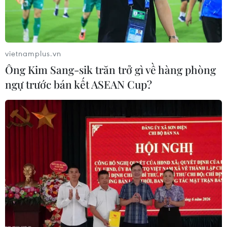
vietnamplus.vn
Ông Kim Sang-sik trăn trở gì về hàng phòng
ngự trước bán kết ASEAN Cup?
Áp thuế đường Thái Lan: Cơ hội nào cho
ngành mía đường Việt Nam?
16/07/2021 02:03
Giám đốc Trung tâm Khuyến nông Quốc gia Lê Quốc
Thanh cho rằng sau những thách thức của ngành mía
đường là cơ hội để doanh nghiệp, nông dân tìm ra con
đường đúng hơn, tổ chức liên kết chặt chẽ hơn.