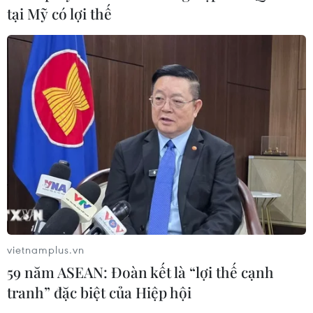
tại Mỹ có lợi thế
Mexico triển khai hàng nghìn binh sỹ
bảo vệ các vùng trồng bơ trọng điểm
07/08/2026 00:09
Mỹ kiểm tra gần 500 chiếc Boeing 737
MAX do nguy cơ nứt thân máy bay
06/08/2026 23:31
Xem thêm
vietnamplus.vn
59 năm ASEAN: Đoàn kết là “lợi thế cạnh
tranh” đặc biệt của Hiệp hội