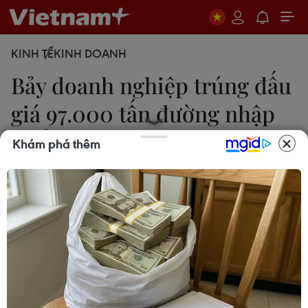
KINH TẾ
KINH DOANH
Bảy doanh nghiệp trúng đấu
giá 97.000 tấn đường nhập
khẩu
Khám phá thêm
Đức Duy
29/09/2021 08:59
Trong phiên đấu giá ngày 29/9, có 7 doanh
nghiệp trúng đấu giá; trong đó 5 doanh nghiệp
trúng đấu giá nhập khẩu đường thô và 2 doanh
nghiệp trúng đấu giá nhập khẩu đường tinh luyện.