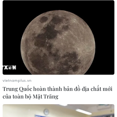
CƠ QUAN CHỦ QUẢN: THÔNG TẤN XÃ VIỆT NAM
Tổng Biên tập: TRẦN TIẾN DUẨN
Phó Tổng Biên tập: NGUYỄN THỊ TÁM, KHÚC THANH
THỦY
Sở hữu trí tuệ
Quy định sử dụng
RSS
Hỗ trợ
Ngôn ngữ
TTXVN
vietnamplus.vn
Dịch vụ tin
Quảng cáo
Trung Quốc hoàn thành bản đồ địa chất mới
Liên hệ
của toàn bộ Mặt Trăng