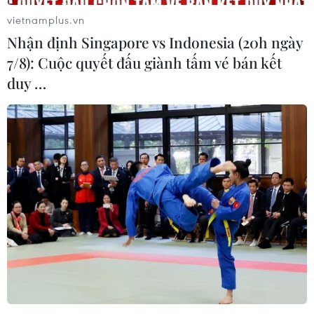
vietnamplus.vn
Nhận định Singapore vs Indonesia (20h ngày
7/8): Cuộc quyết đấu giành tấm vé bán kết
duy …