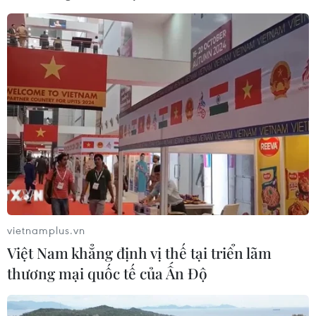
Theo cáo buộc tại hồ sơ yêu cầu, đã có dấu hiệu về
hiện tượng các sản phẩm đường mía của Thái Lan bị
áp dụng thuế chống bán phá giá lẩn tránh qua một số
các quốc gia ASEAN khác.
vietnamplus.vn
Việt Nam khẳng định vị thế tại triển lãm
thương mại quốc tế của Ấn Độ