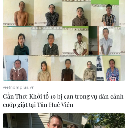
Cổ phần Xuất nhập khẩu Bến Tre: 20.000 tấn;
Công ty Cổ phần Thực phẩm CJ Cầu Tre: 1.000
tấn.
Ngoài ra, 5 doanh nghiệp trúng đấu giá hạn
ngạch thuế quan nhập khẩu 76.000 tấn đường
thô gồm: Công ty Cổ phần Đường Việt Nam:
20.000 tấn; Công ty Cổ phần Đường Quảng Ngãi:
20.000 tấn; Công ty Cổ phần Thành Thành Công-
Biên Hòa: 16.000 tấn; Công ty Trách nhiệm hữu
hạn Một thành viên Đường TTC Biên Hòa-Đồng
Nai: 16.000 tấn; Công ty Trách nhiệm hữu hạn
vietnamplus.vn
Một thành viên Đường Biên Hòa-Ninh Hòa:
Cần Thơ: Khởi tố 19 bị can trong vụ dàn cảnh
4.000 tấn.
cướp giật tại Tân Huê Viên
(Vietnam+)