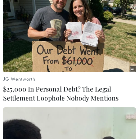
JG Wentworth
$25,000 In Personal Debt? The Legal
Settlement Loophole Nobody Mentions
#nhập khẩu đường
#hạn ngạch thuế quan
#bộ công thương
#đấu giá
#đường thô
#đường tinh luyện
TP. Hà Nội