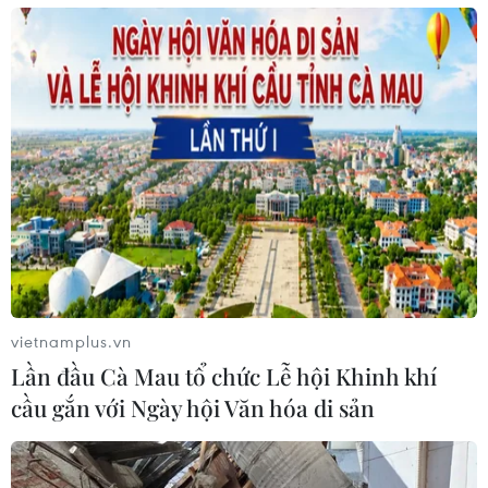
vietnamplus.vn
Lần đầu Cà Mau tổ chức Lễ hội Khinh khí
cầu gắn với Ngày hội Văn hóa di sản