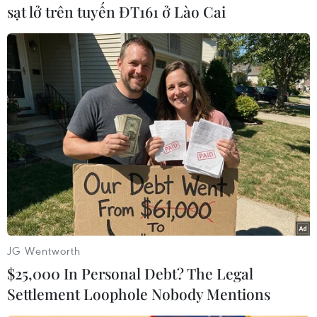
sạt lở trên tuyến ĐT161 ở Lào Cai
#Phòng vệ thương mại
#Hoa Kỳ
#Chống bán phá giá
#bìa kẹp hồ sơ
#Bộ Thương mại Hoa Kỳ
Mỹ
JG Wentworth
$25,000 In Personal Debt? The Legal
Settlement Loophole Nobody Mentions
Theo dõi VietnamPlus