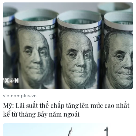
06/08/2026 06:56
Kim ngạch thương mại
song phương giữa hai nước Việt Nam
và Thái Lan
06/08/2026 06:24
Chủ động nguồn điện phục vụ Hội
nghị cấp cao APEC 2027
06/08/2026 04:31
vietnamplus.vn
Mỹ: Lãi suất thế chấp tăng lên mức cao nhất
kể từ tháng Bảy năm ngoái
Doanh nghiệp Trung Quốc đánh giá
cao triển vọng hợp tác cơ giới hóa
nông nghiệp với Việt Nam