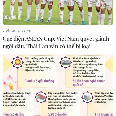
Giá vàng ngày 6/8: Bảng giá tại các
công ty vàng bạc đá quý
06/08/2026 01:54
vietnamplus.vn
Cục diện ASEAN Cup: Việt Nam quyết giành
ngôi đầu, Thái Lan vẫn có thể bị loại
Giá dầu thô biến động nhẹ khi triển
vọng đàm phán Trung Đông vẫn khó
đoán
06/08/2026 00:26
Xem thêm