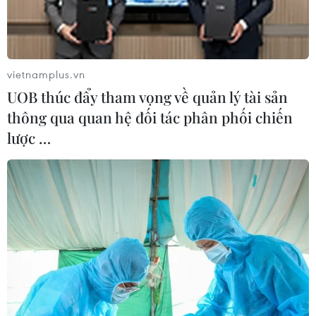
vietnamplus.vn
UOB thúc đẩy tham vọng về quản lý tài sản
thông qua quan hệ đối tác phân phối chiến
lược …
Tăng khả năng phòng vệ cho doanh
nghiệp ngành thép
14/08/2022 23:09
Để tăng xuất khẩu nhưng vẫn tránh được tác động từ