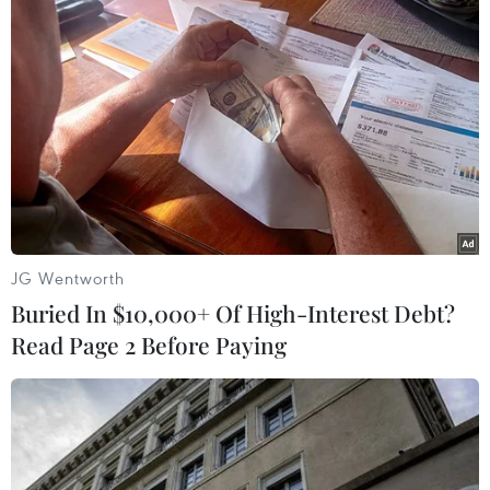
'Cứ hai tuần VN phải ứng phó với một vụ
việc phòng vệ thương mại'
14/07/2022 08:14
Theo đại diện Bộ Công Thương, không chỉ những mặt
hàng có kim ngạch lớn mà các mặt hàng có kim ngạch
xuất khẩu nhỏ có ảnh hưởng tới đời sống của người
dân cũng bị điều tra phòng vệ thương mại.
JG Wentworth
Buried In $10,000+ Of High-Interest Debt?
Read Page 2 Before Paying