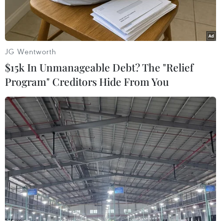
Hoa Kỳ.
JG Wentworth
$15k In Unmanageable Debt? The "Relief
Program" Creditors Hide From You
(Ảnh minh họa.)
Cục Phòng vệ thương mại (Bộ Công Thương) cho
biết, Bộ Thương mại Hoa Kỳ (DOC) đã nhận đơn