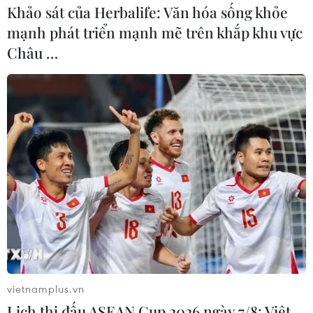
Khảo sát của Herbalife: Văn hóa sống khỏe
mạnh phát triển mạnh mẽ trên khắp khu vực
Châu …
vietnamplus.vn
Lịch thi đấu ASEAN Cup 2026 ngày 7/8: Việt