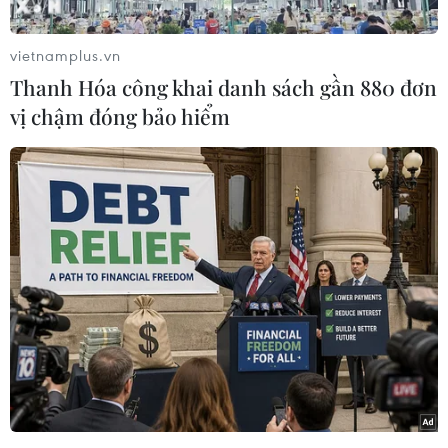
đề nghị điều tra chống bán phá giá với sản
phẩm bìa kẹp hồ sơ nhập khẩu từ Việt Nam,
vietnamplus.vn
Trung Quốc và Ấn Độ.
Thanh Hóa công khai danh sách gần 880 đơn
Theo Cục Phòng vệ thương mại, dữ liệu sơ bộ từ
vị chậm đóng bảo hiểm
Ủy ban Thương mại quốc tế Hoa Kỳ (USITC) cho
thấy, trong giai đoạn 2019-2021, trị giá xuất
khẩu sản phẩm bị điều tra từ Việt Nam vào Hoa
Kỳ tăng hơn 5 lần, từ 6 triệu USD năm 2019 lên
gần 31 triệu USD năm 2021.
[Hoa Kỳ giữ nguyên mức thuế chống phá giá
với cá tra, basa từ Việt Nam]
Quy định pháp luật điều tra của Hoa Kỳ nêu rõ,
Bộ Thương mại Hoa Kỳ (DOC) sẽ quyết định
khởi xướng điều tra vụ việc trong vòng 20 ngày