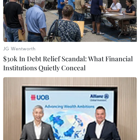
JG Wentworth
$30k In Debt Relief Scandal: What Financial
Institutions Quietly Conceal
Hoa Kỳ gia hạn điều tra chống lẩn tránh
thuế với gỗ dán từ Việt Nam
09/08/2022 11:03
DOC gia hạn thời gian ban hành kết luận cuối cùng
trong vụ điều tra lẩn tránh biện pháp phòng vệ thương
mại với gỗ dán sử dụng nguyên liệu gỗ cứng nhập
khẩu từ Việt Nam đến ngày 17 tháng 10 năm 2022.