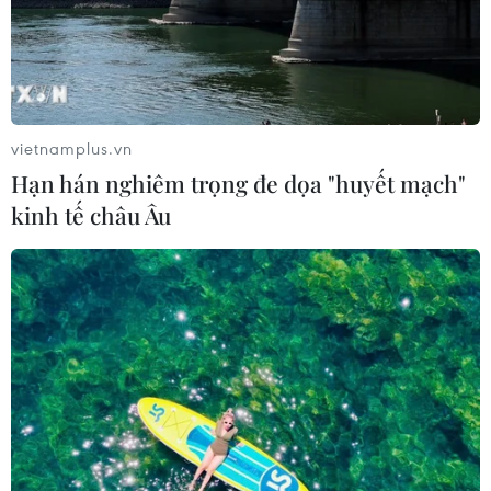
vietnamplus.vn
Hạn hán nghiêm trọng đe dọa "huyết mạch"
kinh tế châu Âu