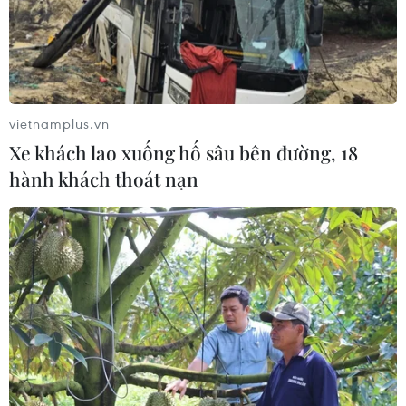
06/08/2026 05:14
Lãi suất ngân hàng ngày 6/8: Kỳ hạn
3 tháng đang được mức lãi suất tối đa
vietnamplus.vn
06/08/2026 00:06
Xe khách lao xuống hố sâu bên đường, 18
hành khách thoát nạn
Mỹ phát tín hiệu ủng hộ ổn định
đồng won của Hàn Quốc
05/08/2026 23:26
Mỹ hoàn trả khoảng 100 tỷ USD thuế
quan sau phán quyết của Tòa án Tối
cao