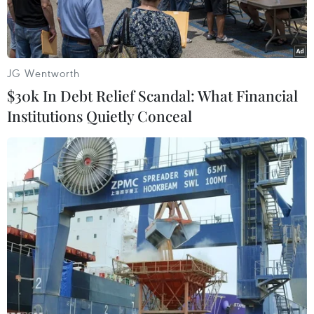
doanh nghiệp.
JG Wentworth
$30k In Debt Relief Scandal: What Financial
Institutions Quietly Conceal
Cán bộ Cục Thuế tỉnh Bình Dương hướng dẫn, giải đáp các
vướng mắc trong quá trình khai báo thuế của doanh nghiệp tại
Cục. (Nguồn: Báo Bình Dương)