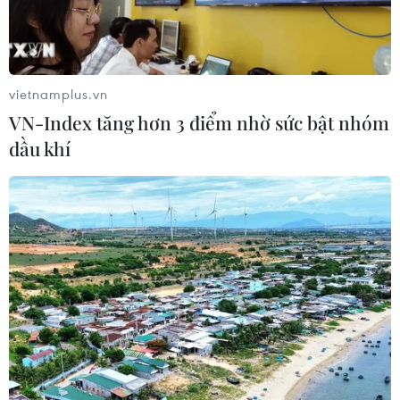
vietnamplus.vn
VN-Index tăng hơn 3 điểm nhờ sức bật nhóm
dầu khí
#Cục Thuế tỉnh Bình Dương
#doanh nghiệp
#nộp thuế
#thu ngân sách
#Bình Dương
Bình Dương
Tp. Hồ Chí Minh
Theo dõi VietnamPlus