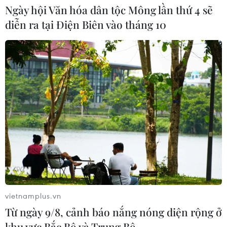
Ngày hội Văn hóa dân tộc Mông lần thứ 4 sẽ
Cà Mau gỡ “điểm nghẽn” mặt bằng,
diễn ra tại Điện Biên vào tháng 10
xây dựng kịch bản giải ngân
05/08/2026 01:18
Điều gì chờ đợi đồng yen sau cái bắt
tay giữa Mỹ-Nhật?
04/08/2026 14:11
Sửa Luật Trưng mua, trưng dụng tài
sản giải quyết vướng mắc trên thực
tiễn
vietnamplus.vn
04/08/2026 13:10
Từ ngày 9/8, cảnh báo nắng nóng diện rộng ở
khu vực Bắc Bộ và Trung Bộ