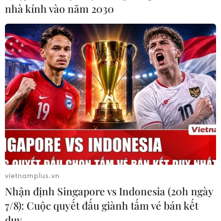
nhà kính vào năm 2030
Bình Dương sẽ thí điểm tuyến đường
thanh toán không tiền mặt
21/02/2023 22:43
Kế hoạch thực hiện "tuyến đường thanh toán không tiền
mặt" của huyện Dầu Tiếng, tỉnh Bình Dương nhằm thúc
đẩy triển khai chuyển đổi số, thanh toán số.
vietnamplus.vn
Nhận định Singapore vs Indonesia (20h ngày
7/8): Cuộc quyết đấu giành tấm vé bán kết
duy …