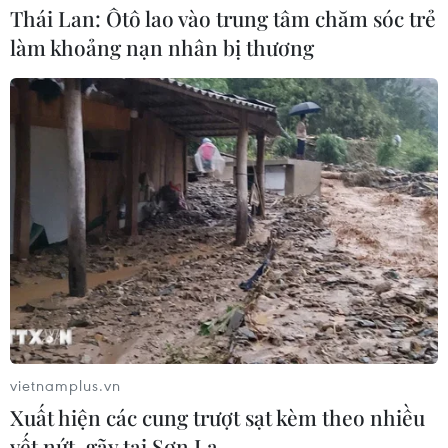
Thái Lan: Ôtô lao vào trung tâm chăm sóc trẻ
làm khoảng nạn nhân bị thương
TIN CÙNG CHUYÊN MỤC
Tháo gỡ dứt điểm vướng mắc hiện
hữu dự án Nhà máy điện hạt nhân
Ninh Thuận
vietnamplus.vn
07/08/2026 09:27
Xuất hiện các cung trượt sạt kèm theo nhiều
vết nứt, gãy tại Sơn La