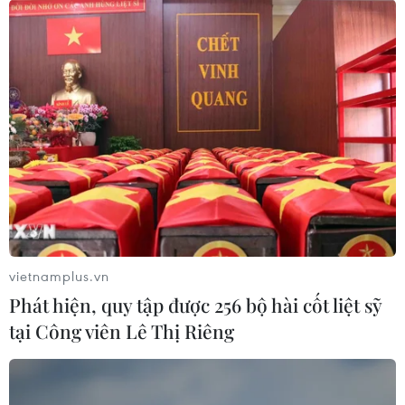
Quy định nguyên tắc hoạt động của Ban Chỉ đạo
Trung ương phòng, chống ma túy
10/08/2026 12:00
vietnamplus.vn
Phát hiện, quy tập được 256 bộ hài cốt liệt sỹ
Triệt phá đường dây đánh bạc, rửa tiền xuyên quốc
tại Công viên Lê Thị Riêng
gia, giao dịch hơn 340 tỷ đồng
10/08/2026 09:29