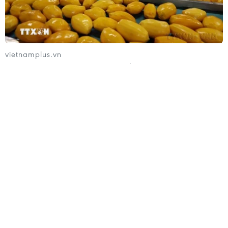
Đồng Đò trước 30/9
09/08/2026 12:49
vietnamplus.vn
Trái cây Việt Nam còn nhiều dư địa tại Thổ
Nhĩ Kỳ
Đổi mới công tác phổ biến, giáo dục pháp luật
trong bối cảnh bùng nổ mạng xã hội
09/08/2026 12:27