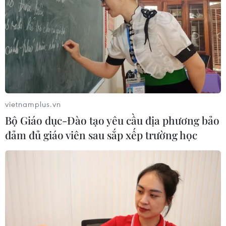
Bắt giữ 4 đối tượng trộm chó, dùng súng tự chế tấn
công công an
10/08/2026 04:36
vietnamplus.vn
Bộ Giáo dục-Đào tạo yêu cầu địa phương bảo
đảm đủ giáo viên sau sắp xếp trường học
Cảnh báo các thủ đoạn lừa đảo trong mùa tựu
trường
10/08/2026 03:08