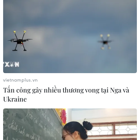
Lào Cai: Khởi tố 2 đối tượng làm giả gạo Séng Cù,
thu giữ hơn 22 tấn
10/08/2026 08:59
vietnamplus.vn
Tấn công gây nhiều thương vong tại Nga và
Ukraine