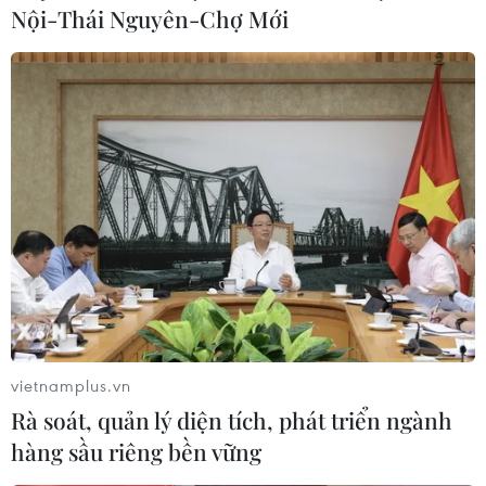
10/08/2026 12:29
Nội-Thái Nguyên-Chợ Mới
Phát huy vai trò KOL, KOC trong xây dựng không
gian mạng văn minh, an toàn
10/08/2026 12:15
vietnamplus.vn
Rà soát, quản lý diện tích, phát triển ngành
hàng sầu riêng bền vững