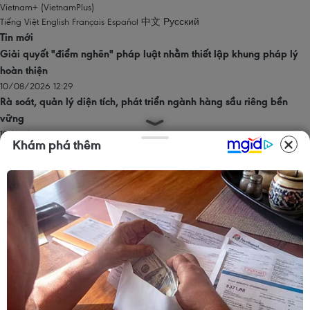
Vietnam+ (VietnamPlus)
Tiếng Việt
English
Français
Español
中文
Русский
Tin mới
Giải quyết "điểm nghẽn" pháp luật nhằm thiết lập khung pháp lý
hoàn thiện
10/08/2026 12:29
Rà soát, quản lý diện tích, phát triển ngành hàng sầu riêng bền
vững
10/08/2026 12:19
Khám phá thêm
Phát huy vai trò KOL, KOC trong xây dựng không gian mạng văn
minh, an toàn
10/08/2026 12:15
Hy Lạp nỗ lực dập tắt đám cháy rừng mới gần Athens
10/08/2026 12:14
Phát hiện, quy tập được 256 bộ hài cốt liệt sỹ tại Công viên Lê Thị
Riêng
10/08/2026 12:07
Trang chủ
Thăng Long - Hà Nội