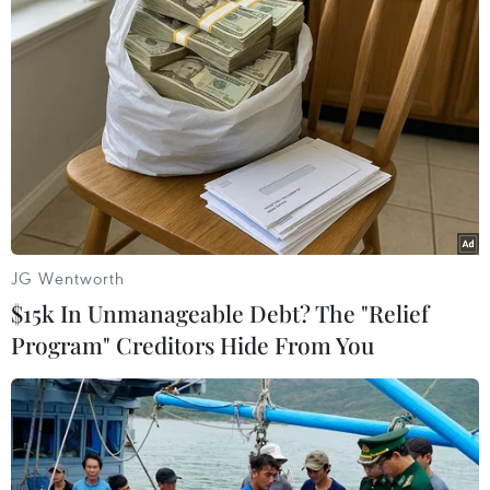
hai vợ chồng không còn sống chung với nhau. Tâm
bỏ đi nơi khác, chị Hạnh nuôi 2 con nhỏ.
Khoảng 11 giờ ngày 9/3/2024, do bực tức việc chị
Hạnh không chia đất và ngăn cản gặp con nên Tâm
đã mang theo 1 con dao Thái Lan và 1 dao rựa, tìm
đến chỗ chị Hạnh bán nước mía tại Khu phố 2,
phường Hưng Long, thị xã Chơn Thành, tỉnh Bình
Phước.
JG Wentworth
Đến nơi, Tâm dùng dao đâm liên tiếp nhiều nhát
$15k In Unmanageable Debt? The "Relief
vào bụng và ngực chị Hạnh. Thấy chị Hạnh bị đâm,
Program" Creditors Hide From You
con trai út và người dân chạy vào can ngăn, nhưng
do Tâm đang cầm dao nên không can ngăn được.
Không dừng lại đó, Tâm tiếp tục chạy đến xe lấy
dao rựa và đi lại chỗ chị Hạnh chém nhiều nhát vào