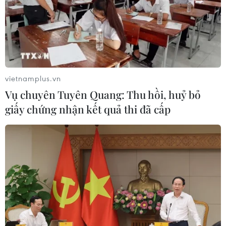
vietnamplus.vn
Vụ chuyên Tuyên Quang: Thu hồi, huỷ bỏ
giấy chứng nhận kết quả thi đã cấp
Tìm thấy thi thể du khách nước ngoài mất
tích khi tắm biển ở Quảng Nam
23/12/2019 03:06