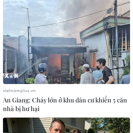
Lâm Đồng
Theo dõi VietnamPlus
TIN LIÊN QUAN
vietnamplus.vn
An Giang: Cháy lớn ở khu dân cư khiến 5 căn
nhà bị hư hại