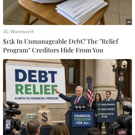
JG Wentworth
$15k In Unmanageable Debt? The "Relief
Program" Creditors Hide From You
Khu vực biển nơi hai du khách bị sóng cuốn trôi. (Ảnh: Nguyễn
Thanh/TTXVN)
Trưa 5/1, thi thể của nạn nhân cuối cùng trong
vụ hai du khách bị sóng biển cuốn trôi xảy ra tại
xã Tân Thành, huyện Hàm Thuận Nam, tỉnh
Bình Thuận đã được tìm thấy.