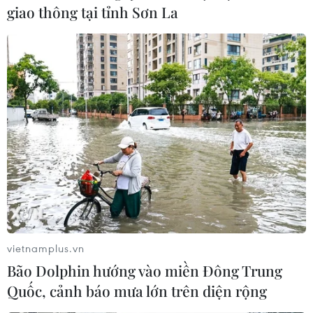
giao thông tại tỉnh Sơn La
Quảng Bình: Một du khách bị sóng cuốn
mất tích khi tắm biển
04/05/2020 04:12
Trong lúc đang tắm ở bãi biển Quang Phú, thành phố
Đồng Hới, anh Trần Ngọc Thịnh (quê Thanh Hóa) bất
ngờ bị sóng lớn cuốn ra xa. Thi thể của anh Thịnh đã
vietnamplus.vn
được tìm thấy sau 3 ngày mất tích.
Bão Dolphin hướng vào miền Đông Trung
Quốc, cảnh báo mưa lớn trên diện rộng