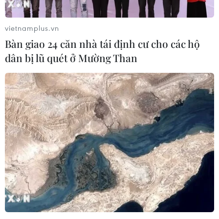
vietnamplus.vn
Bàn giao 24 căn nhà tái định cư cho các hộ
dân bị lũ quét ở Mường Than
TIN CÙNG CHUYÊN MỤC
An Giang: Cháy lớn ở khu dân cư
khiến 5 căn nhà bị hư hại
06/08/2026 16:12
Tiếp tục đổi mới, nâng cao hiệu quả