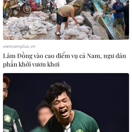
vietnamplus.vn
Lâm Đồng vào cao điểm vụ cá Nam, ngư dân
phấn khởi vươn khơi