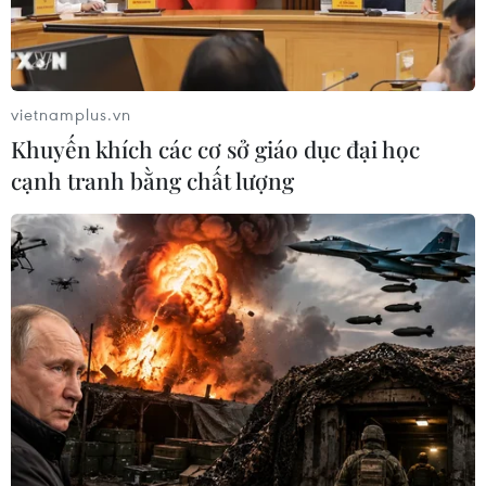
Khi cả nhóm 9 người mang nhiều quốc tịch khác nhau
xuống biển Tam Thanh tắm thì ông Robin Justin Willams
bất ngờ bị sóng cuốn ra xa, mất tích.
vietnamplus.vn
Khuyến khích các cơ sở giáo dục đại học
cạnh tranh bằng chất lượng
Tìm thấy thi thể du khách bị đuối nước khi