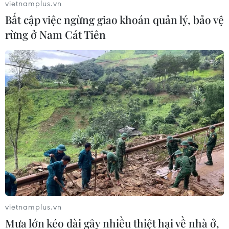
vietnamplus.vn
Bất cập việc ngừng giao khoán quản lý, bảo vệ
rừng ở Nam Cát Tiên
Cha mẹ đi vắng, hai cháu nhỏ đuối nước,
tử vong dưới ao sau nhà
02/03/2020 02:14
Hai cháu Lê Văn Phố (11 tuổi) và Lại Tiến Minh (9 tuổi) trú
cùng xóm tại thôn 3, xã Thuận Hà, huyện Đắk Song, tỉnh
Đắk Nông rủ nhau ra ao sau nhà chơi và ngã xuống ao,
dẫn đến đuối nước.
vietnamplus.vn
Mưa lớn kéo dài gây nhiều thiệt hại về nhà ở,