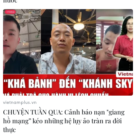
Sáp nhập Trường Đại học Văn hóa,
Thể thao và Du lịch Thanh Hóa vào
Trường Đại học Hồng Đức
08/08/2026 06:36
Đà Nẵng: Sóng cuốn 4 người tại Mũi
Nghê, 3 người mất tích
08/08/2026 06:02
Mở ra không gian phát triển mới
08/08/2026 05:39
vietnamplus.vn
CHUYỆN TUẦN QUA: Cảnh báo nạn "giang
hồ mạng” kéo những hệ lụy ảo tràn ra đời
thực
Thanh Hóa: Tạo điều kiện để người ở