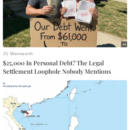
#Taxi truyền thống
#Thu thuế Uber
#Uber trốn thuế
#Lái xe
#Hợp đồng vận tải điện tử
#Công nghệ gọi xe
#Vận tải
#Phù hiệu xe
#Xe hợp đồng
#Hành khách
#Tin tức thời sự
#Tin tức hot
#Tin tức an ninh
#Tin tức hot
#An ninh
#An ninh Nghệ An
#Thời sự
#Thời sự hôm nay
#Bản tin thời sự
#Tội phạm
JG Wentworth
#Truy nã
#Tội phạm hình sự
#Hình sự
#Công an
$25,000 In Personal Debt? The Legal
#Vụ án
#Phạm pháp
#Pháp luật
#Pháp đình
Settlement Loophole Nobody Mentions
#Xã hội
#An ninh xã hội
#Chính trị
#VietnamPlus
#Vietnam
#Plus
TP. Hà Nội
Tp. Hồ Chí Minh
Theo dõi VietnamPlus