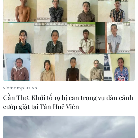
tăng thêm số lượng phương tiện tham gia thí điểm từ
ngày 15/7 tới đây.
vietnamplus.vn
Cần Thơ: Khởi tố 19 bị can trong vụ dàn cảnh
cướp giật tại Tân Huê Viên
Taxi truyền thống không xin bảo hộ,
tuyên chiến với Uber và Grab