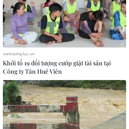
08/08/2026 11:11
Mở rộng không gian cống hiến cho
cộng đồng người Việt Nam ở nước
ngoài
08/08/2026 11:00
vietnamplus.vn
Khởi tố 19 đối tượng cướp giật tài sản tại
Phú Thọ làm rõ sự cố y khoa khiến bé
Công ty Tân Huê Viên
trai 8 tuổi tử vong sau mổ ruột thừa
08/08/2026 10:28
Đà Nẵng: Hỗ trợ 700 triệu đồng cho
đồng bào nghèo xã Hùng Sơn
08/08/2026 09:58