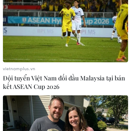
(Vietnam+)
vietnamplus.vn
Đội tuyển Việt Nam đối đầu Malaysia tại bán
kết ASEAN Cup 2026
#Xe taxi
#Taxi công nghệ
#Hãng taxi
#Uber
#Grab
#GrabShare
#UberPOOL