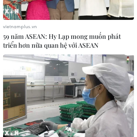
vietnamplus.vn
59 năm ASEAN: Hy Lạp mong muốn phát
triển hơn nữa quan hệ với ASEAN