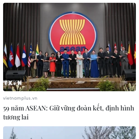
xa trung tâm tiếp cận hành chính
công
08/08/2026 05:38
Chuyển mạnh sang ngăn chặn,
phòng ngừa từ sớm, từ xa thông tin
xấu độc trên mạng
08/08/2026 05:35
Xem thêm
vietnamplus.vn
59 năm ASEAN: Giữ vững đoàn kết, định hình
tương lai
CƠ QUAN CHỦ QUẢN: THÔNG TẤN XÃ VIỆT NAM