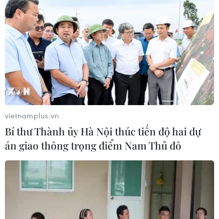
đoạt hơn 2 tỷ đồng
08/08/2026 13:41
Sông Hồng và khát vọng kiến tạo Hà
Nội trở thành đô thị toàn cầu
08/08/2026 13:13
vietnamplus.vn
Tai nạn lao động tại Lâm Đồng khiến
Bí thư Thành ủy Hà Nội thúc tiến độ hai dự
hai công nhân thương vong
án giao thông trọng điểm Nam Thủ đô
08/08/2026 12:32
Đội K93 quy tập được 11 bộ hài cốt liệt
sỹ trên địa bàn An Giang