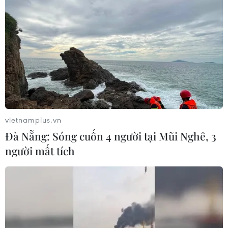
28/06/2017 08:26
Đại diện các Hiệp hội taxi và doanh nghiệp taxi đều
khẳng định không xin Nhà nước bảo hộ mà sẵn sàng
cạnh tranh với các đối thủ Grab, Uber.
vietnamplus.vn
Đà Nẵng: Sóng cuốn 4 người tại Mũi Nghê, 3
người mất tích