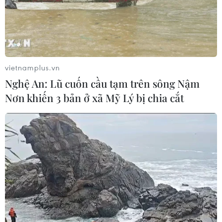
Hiện trường vụ ghe gỗ phát
nổ trên sông Sài Gòn khiến một
người thiệt mạng
vietnamplus.vn
08/08/2026 09:03
Nghệ An: Lũ cuốn cầu tạm trên sông Nậm
Nơn khiến 3 bản ở xã Mỹ Lý bị chia cắt
Khởi tố 19 đối tượng cướp
giật tài sản tại Công ty Tân Huê Viên
08/08/2026 08:52
Bí thư Thành ủy Hà Nội thúc tiến độ
hai dự án giao thông trọng điểm
Nam Thủ đô
08/08/2026 08:52