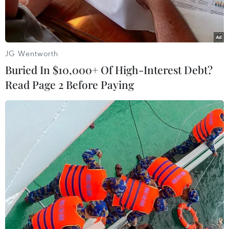
JG Wentworth
Buried In $10,000+ Of High-Interest Debt?
Read Page 2 Before Paying
Dịch vụ đi chung xe GrabShare của Grab. (Ảnh: Việt
Hùng/Vietnam+)
Bộ Giao thông Vận tải yêu cầu các hãng Uber và
Grab không cung cấp dịch vụ đi chung đối với