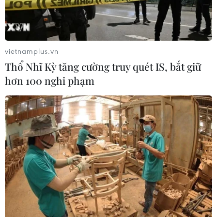
vietnamplus.vn
Thổ Nhĩ Kỳ tăng cường truy quét IS, bắt giữ
hơn 100 nghi phạm
Đụng độ với các phần tử khủng bố khiến 5
binh sỹ Pakistan thiệt mạng
14/01/2024 04:53
Sau khi một thiết bị nổ tự chế (IED) phát nổ ở khu vực
Buleda, cuộc đọ súng dữ dội giữa lực lượng an ninh và
những phần tử khủng bố diễn ra khiến 5 binh sỹ