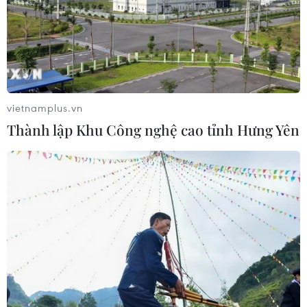
Mỹ mở rộng hỗ trợ Nhật Bản bảo vệ
đồng yen nhằm ổn định kinh tế châu
Á
05/08/2026 04:26
vietnamplus.vn
Thành lập Khu Công nghệ cao tỉnh Hưng Yên
Trung Quốc tăng cường trấn áp tội
phạm có tổ chức
04/08/2026 14:24
Điều gì chờ đợi đồng yen sau cái bắt
tay giữa Mỹ-Nhật?
04/08/2026 14:11