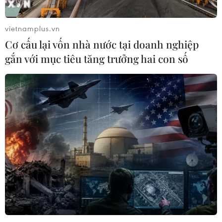
Ấn Độ thử thành công tên lửa đạn
đạo Agni-4, tầm bắn 4.000 km
vietnamplus.vn
06/08/2026 23:17
Cơ cấu lại vốn nhà nước tại doanh nghiệp
gắn với mục tiêu tăng trưởng hai con số
Hàn Quốc tái khẳng định mục tiêu
chung sống hòa bình với Triều Tiên
06/08/2026 15:33
Lở đất tại Philippines khiến ít nhất 4
người thiệt mạng
06/08/2026 15:06
Trung Quốc thử nghiệm tuyến tàu