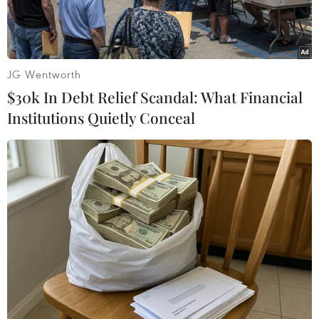
JG Wentworth
$30k In Debt Relief Scandal: What Financial
Institutions Quietly Conceal
Ngoại trưởng Iran Hossein Amir-Abdollahian dự kiến tới thăm
Pakistan vào ngày 29/1. (Ảnh: THX/TTXVN)
Ngày 22/1, Iran và Pakistan thông báo các đại sứ
của mình sẽ trở lại làm việc sau khi hai nước
nhất trí hạ nhiệt căng thẳng sau các cuộc không