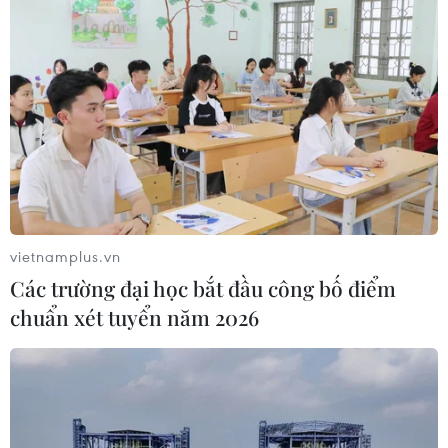
08/08/2026 04:29
Thương mại Việt Nam-Australia
hướng tới những động lực tăng
trưởng mới
08/08/2026 03:29
Nghệ An: OCOP đã có thương hiệu,
vietnamplus.vn
vì sao nông sản vẫn lo đầu ra?
Các trường đại học bắt đầu công bố điểm
08/08/2026 03:28
chuẩn xét tuyển năm 2026
Quảng Trị quyết tâm bàn giao sớm
mặt bằng Dự án Nhà máy điện gió
LIG-Hướng Hóa 1