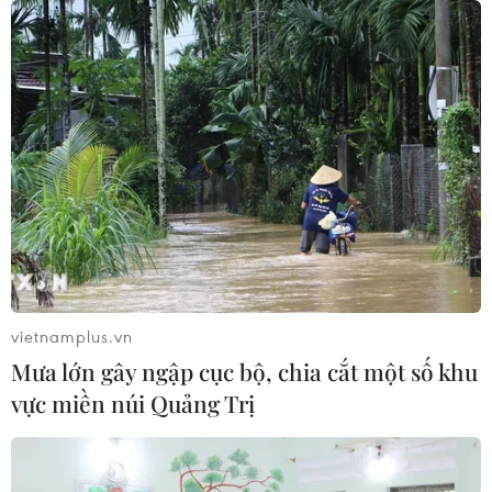
mại Việt Nam-Australia
08/08/2026 12:20
Mỹ chi hơn 2 tỷ USD thúc đẩy ngành
pin và khoáng sản nội địa
08/08/2026 08:16
Chủ sân Azteca lỗ hơn 47 triệu USD vì
World Cup 2026
vietnamplus.vn
08/08/2026 06:43
Mưa lớn gây ngập cục bộ, chia cắt một số khu
vực miền núi Quảng Trị
Dữ liệu việc làm Mỹ mở thêm dư địa
cho giá vàng trong tuần qua