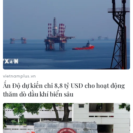
vietnamplus.vn
Ấn Độ dự kiến chi 8,8 tỷ USD cho hoạt động
thăm dò dầu khí biển sâu