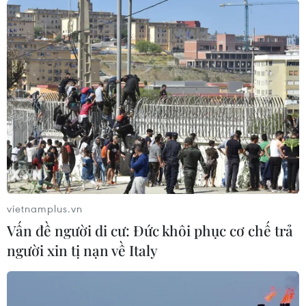
vietnamplus.vn
Vấn đề người di cư: Đức khôi phục cơ chế trả
người xin tị nạn về Italy