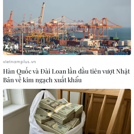
vietnamplus.vn
Triển vọng tăng trưởng kinh tế Hàn Quốc
Hàn Quốc và Đài Loan lần đầu tiên vượt Nhật
được dự đoán âm gần 1%
Bản về kim ngạch xuất khẩu
06/04/2020 05:00
Các tổ chức kinh tế thế giới chung nhận định rằng đại
dịch COVID-19 bùng phát đã gây ra cú sốc lớn đối với
kinh tế Hàn Quốc trong năm nay và không chỉ giới hạn
trong quý 1 mà sẽ có thể kéo sang quý 2.