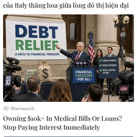
của Italy thăng hoa giữa lòng đô thị hiện đại
(TTXVN/Vietnam+)
JG Wentworth
Owning $10k+ In Medical Bills Or Loans?
#COVID-19
#kinh tế Hàn Quốc
#tăng trưởng kinh tế
Stop Paying Interest Immediately
#suy thoái kinh tế
Hàn Quốc