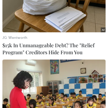
JG Wentworth
$15k In Unmanageable Debt? The "Relief
Program" Creditors Hide From You
Hàn Quốc ghi nhận mức tăng trưởng kinh
tế thấp nhất kể từ năm 1998
23/07/2020 05:12
Kinh tế Hàn Quốc trong quý II năm nay đã giảm 2,9% -
mức tồi tệ nhất kể từ cuộc khủng hoảng tài chính năm