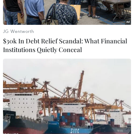
JG Wentworth
$30k In Debt Relief Scandal: What Financial
Institutions Quietly Conceal
Người dân mua sắm tại một khu chợ ở Seoul, Hàn Quốc. (Ảnh:
AFP/TTXVN)
Ngân hàng Trung ương Hàn Quốc (BOK) ngày
26/11 đã điều chỉnh tăng dự báo tăng trưởng
Tổng sản phẩm quốc nội (GDP) năm nay của