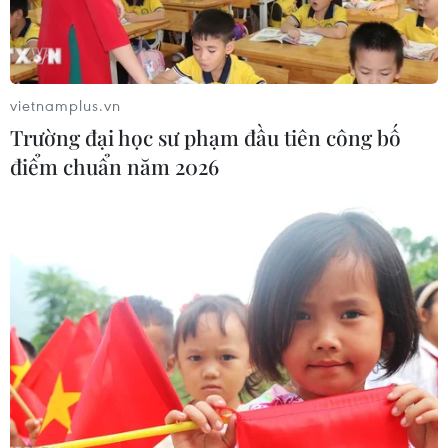
1998, do những ảnh hưởng nặng nề từ dịch COVID-19.
vietnamplus.vn
Trường đại học sư phạm đầu tiên công bố
điểm chuẩn năm 2026
Hàn Quốc dự định chi gần 17 tỷ USD cho
dự án kích thích kinh tế mới