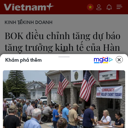
KINH TẾ
KINH DOANH
BOK điều chỉnh tăng dự báo
tăng trưởng kinh tế của Hàn
Quốc
Khám phá thêm
Mạnh Hùng
26/11/2020 22:00
Ngân hàng Trung ương Hàn Quốc điều chỉnh lại
tốc độ tăng trưởng kinh tế lần này từ -1,3% lên
-1,1% bởi tình hình đầu tư cơ sở vật chất có xu
hướng phục hồi, xuất khẩu được cải thiện.