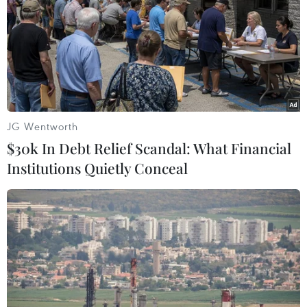
JG Wentworth
$30k In Debt Relief Scandal: What Financial
Institutions Quietly Conceal
Hàn Quốc: Xuất khẩu hàng hóa chống dịch
COVID-19 tăng mạnh
05/04/2020 11:53