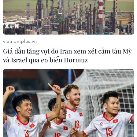
Kim ngạch xuất khẩu nước rửa tay của Hàn Quốc đã
tăng 7 lần trong khi xuất khẩu bộ dụng cụ xét nghiệm
COVID-19 và một số sản phẩm xét nghiệm khác cũng
tăng gấp hơn 2 lần.
vietnamplus.vn
Giá dầu tăng vọt do Iran xem xét cấm tàu Mỹ
và Israel qua eo biển Hormuz