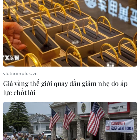
vietnamplus.vn
Giá vàng thế giới quay đầu giảm nhẹ do áp
lực chốt lời
Fitch hạ dự báo tăng trưởng kinh tế Hàn
Quốc năm 2020 xuống -0,2%
03/04/2020 04:43
Fitch cũng dự báo kinh tế Hàn Quốc sẽ đạt mức tăng
trưởng -3% trong quý 1 và trong cả quý 2 năm nay.