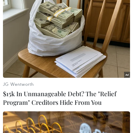
#COVID-19
#kinh tế Hàn Quốc
#kinh tế toàn cầu
#ngành hàng không
Hàn Quốc
Theo dõi VietnamPlus
JG Wentworth
$15k In Unmanageable Debt? The "Relief
Program" Creditors Hide From You
TIN LIÊN QUAN