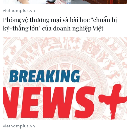
vietnamplus.vn
Phòng vệ thương mại và bài học "chuẩn bị
kỹ-thắng lớn" của doanh nghiệp Việt
Nợ công của Hàn Quốc vượt 1.400 tỷ USD
trong năm 2019
07/04/2020 12:56
Chỉ tính riêng khoản nợ của chính phủ và các địa
phương đã là 728.800 tỷ won (khoảng 596,4 tỷ USD),
tăng 48.400 tỷ won (khoảng 39,6 tỷ USD) so với năm
2018.
vietnamplus.vn