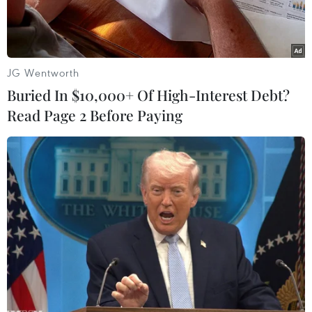
JG Wentworth
Buried In $10,000+ Of High-Interest Debt?
Read Page 2 Before Paying
Container hàng hóa được xếp tại cảng ở Busan, Hàn Quốc.
(Ảnh: AFP/TTXVN)
Viện Nghiên cứu Quản lý Tài chính Hana ngày
13/4 đã đưa ra báo cáo "Tác động của đại dịch