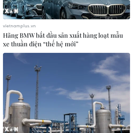
vietnamplus.vn
Hãng BMW bắt đầu sản xuất hàng loạt mẫu
xe thuần điện “thế hệ mới”
TIN CÙNG CHUYÊN MỤC
Giá vàng trong nước giảm nhẹ,
thương hiệu SJC lùi về ngưỡng 142,2
triệu đồng
07/08/2026 02:21
Kho dự trữ khí đốt của EU còn chưa