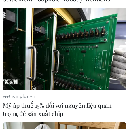
nguyên vật liệu.
Báo cáo cho rằng trong tình hình lượng hàng
hóa giảm do hạn chế về giao thông vận tải,
ngành phân phối sẽ được cơ cấu lại với trọng
tâm xoay quanh các doanh nghiệp lớn có tài
chính vững mạnh./.
(TTXVN/Vietnam+)
vietnamplus.vn
Mỹ áp thuế 15% đối với nguyên liệu quan
trọng để sản xuất chip