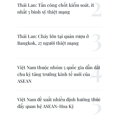
Thái Lan: Tấn công chốt kiểm soát, ít
nhất 5 binh sỹ thiệt mạng
Thái Lan: Cháy lớn tại quán rượu ở
Bangkok, 27 người thiệt mạng
Việt Nam thuộc nhóm 5 quốc gia dẫn dắt
chu kỳ tăng trưởng kinh tế mới của
ASEAN
Việt Nam đề xuất nhiều định hướng thúc
đẩy quan hệ ASEAN-Hoa Kỳ