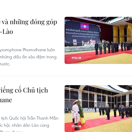
 và những đóng góp
m-Lào
Xaysomphone Phomvihane luôn
i những dấu ấn sâu đậm trong
 nước.
iếng cố Chủ tịch
hane
tịch Quốc hội Trần Thanh Mẫn
ốc hội, nhân dân Lào cùng