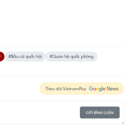
ự
#Bầu cử quốc hội
#Quan hệ quốc phòng
Theo dõi VietnamPlus
GỬI BÌNH LUẬN