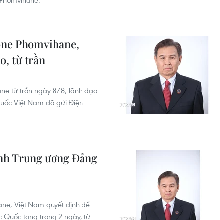
 Phomvihane.
one Phomvihane,
, từ trần
ne từ trần ngày 8/8, lãnh đạo
quốc Việt Nam đã gửi Điện
ành Trung ương Đảng
ane, Việt Nam quyết định để
 Quốc tang trong 2 ngày, từ