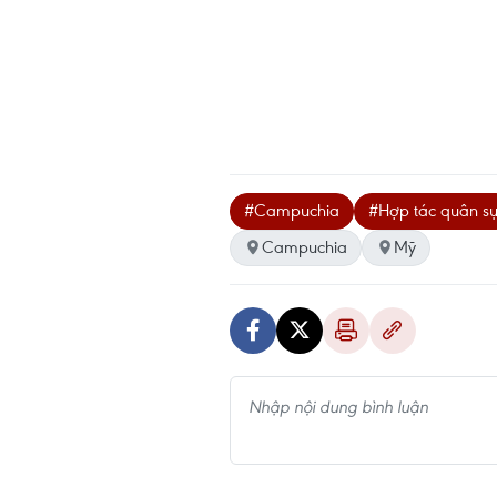
#Campuchia
#Hợp tác quân s
Campuchia
Mỹ