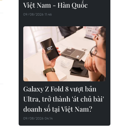
Việt Nam - Hàn Quốc
09/08/2026 11:46
Galaxy Z Fold 8 vượt bản
Ultra, trở thành 'át chủ bài'
doanh số tại Việt Nam?
09/08/2026 04:14