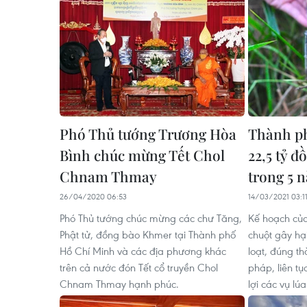
Phó Thủ tướng Trương Hòa
Thành ph
Bình chúc mừng Tết Chol
22,5 tỷ đ
Chnam Thmay
trong 5 
26/04/2020 06:53
14/03/2021 03:1
Phó Thủ tướng chúc mừng các chư Tăng,
Kế hoạch của
Phật tử, đồng bào Khmer tại Thành phố
chuột gây hạ
Hồ Chí Minh và các địa phương khác
loạt, đúng t
trên cả nước đón Tết cổ truyền Chol
pháp, liên t
Chnam Thmay hạnh phúc.
lợi các vụ lú