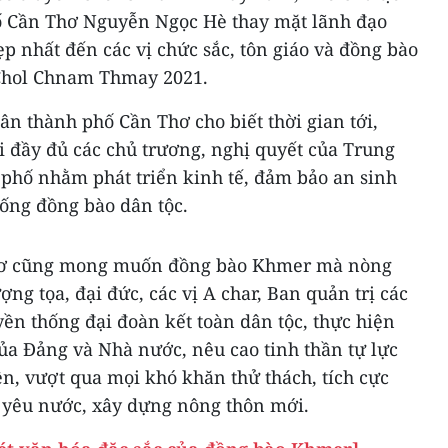
 Cần Thơ Nguyễn Ngọc Hè thay mặt lãnh đạo
ẹp nhất đến các vị chức sắc, tôn giáo và đồng bào
Chol Chnam Thmay 2021.
n thành phố Cần Thơ cho biết thời gian tới,
ai đầy đủ các chủ trương, nghị quyết của Trung
 phố nhằm phát triển kinh tế, đảm bảo an sinh
sống đồng bào dân tộc.
hơ cũng mong muốn đồng bào Khmer mà nòng
ượng tọa, đại đức, các vị A char, Ban quản trị các
uyền thống đại đoàn kết toàn dân tộc, thực hiện
của Đảng và Nhà nước, nêu cao tinh thần tự lực
n, vượt qua mọi khó khăn thử thách, tích cực
a yêu nước, xây dựng nông thôn mới.