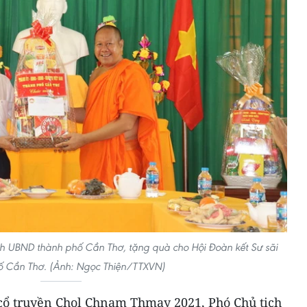
h UBND thành phố Cần Thơ, tặng quà cho Hội Đoàn kết Sư sãi
ố Cần Thơ. (Ảnh: Ngọc Thiện/TTXVN)
cổ truyền Chol Chnam Thmay 2021, Phó Chủ tịch