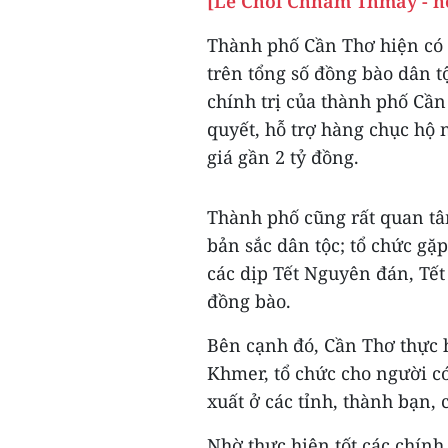
[Lễ Chol Chnam Thmay - n
Thành phố Cần Thơ hiện có 
trên tổng số đồng bào dân t
chính trị của thành phố Cần 
quyết, hỗ trợ hàng chục hộ n
giá gần 2 tỷ đồng.
Thành phố cũng rất quan tâm
bản sắc dân tộc; tổ chức gặ
các dịp Tết Nguyên đán, Tế
đồng bào.
Bên cạnh đó, Cần Thơ thực h
Khmer, tổ chức cho người có
xuất ở các tỉnh, thành bạn, c
Nhờ thực hiện tốt các chính