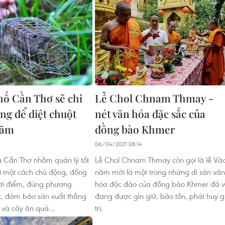
ố Cần Thơ sẽ chi
Lễ Chol Chnam Thmay -
ồng để diệt chuột
nét văn hóa đặc sắc của
năm
đồng bào Khmer
1
06/04/2021 08:14
 Cần Thơ nhằm quản lý tốt
Lễ Chol Chnam Thmay còn gọi là lễ Và
i một cách chủ động, đồng
năm mới là một trong những di sản văn
hời điểm, đúng phương
hóa độc đáo của đồng bào Khmer đã 
ục, đảm bảo sản xuất thắng
đang được gìn giữ, bảo tồn, phát huy g
a và cây ăn quả...
trị.