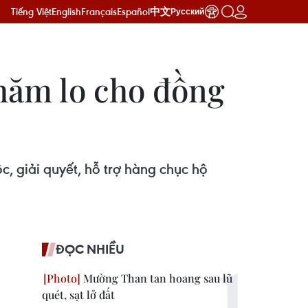
Tiếng Việt
English
Français
Español
中文
Русский
chăm lo cho đồng
c, giải quyết, hỗ trợ hàng chục hộ
ĐỌC NHIỀU
Mường Than tan hoang sau lũ
quét, sạt lở đất