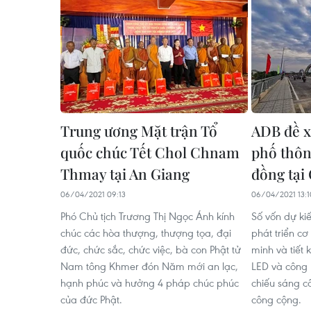
Trung ương Mặt trận Tổ
ADB đề x
quốc chúc Tết Chol Chnam
phố thôn
Thmay tại An Giang
đồng tại
06/04/2021 09:13
06/04/2021 13:1
Phó Chủ tịch Trương Thị Ngọc Ánh kính
Số vốn dự ki
chúc các hòa thượng, thượng tọa, đại
phát triển c
đức, chức sắc, chức việc, bà con Phật tử
minh và tiết
Nam tông Khmer đón Năm mới an lạc,
LED và công 
hạnh phúc và hưởng 4 pháp chúc phúc
chiếu sáng c
của đức Phật.
công cộng.