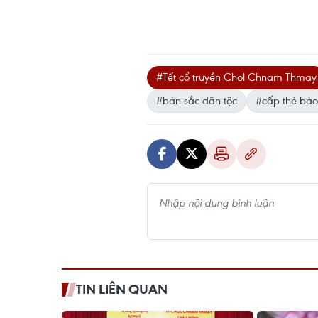
#Tết cổ truyền Chol Chnam Thmay
#bản sắc dân tộc
#cấp thẻ bảo
TIN LIÊN QUAN