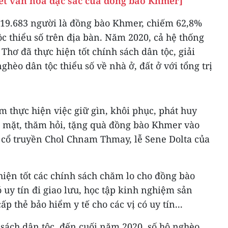
ét văn hóa đặc sắc của đồng bào Khmer]
19.683 người là đồng bào Khmer, chiếm 62,8%
ộc thiểu số trên địa bàn. Năm 2020, cả hệ thống
Thơ đã thực hiện tốt chính sách dân tộc, giải
ghèo dân tộc thiểu số về nhà ở, đất ở với tổng trị
 thực hiện việc giữ gìn, khôi phục, phát huy
p mặt, thăm hỏi, tặng quà đồng bào Khmer vào
t cổ truyền Chol Chnam Thmay, lễ Sene Dolta của
iện tốt các chính sách chăm lo cho đồng bào
 uy tín đi giao lưu, học tập kinh nghiệm sản
ấp thẻ bảo hiểm y tế cho các vị có uy tín...
 sách dân tộc, đến cuối năm 2020, số hộ nghèo