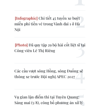
Chi tiết 45 tuyến xe buýt
miễn phí tiền vé trong Vành đai 1 ở Hà
Nội
Đã quy tập 29 bộ hài cốt liệt sĩ tại
Công viên Lê Thị Riêng
Các cầu vượt sông Hồng, sông Đuống sẽ
thông xe trước Hội nghị APEC 2027
Vụ gian lận điểm thi tại Tuyên Quang:
Sáng mai (5/8), công bố phương án xử lý