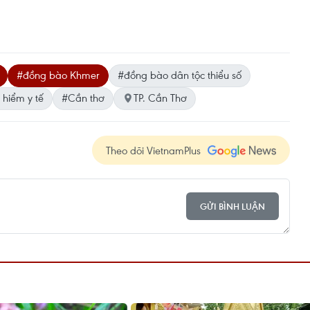
#đồng bào Khmer
#đồng bào dân tộc thiểu số
 hiểm y tế
#Cần thơ
TP. Cần Thơ
Theo dõi VietnamPlus
GỬI BÌNH LUẬN