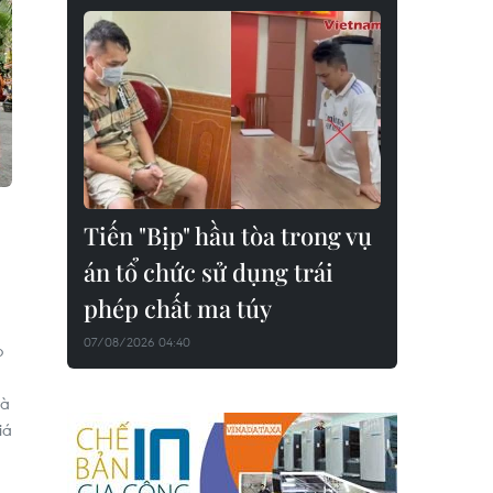
Tiến "Bịp" hầu tòa trong vụ
án tổ chức sử dụng trái
phép chất ma túy
07/08/2026 04:40
o
và
iá