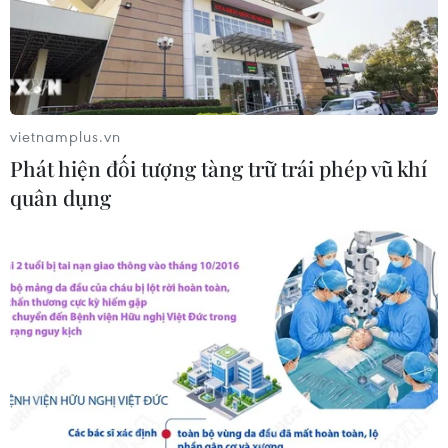
Sở hữu trí tuệ
Quy định sử dụng
RSS
Hỗ trợ
Ngôn ngữ
TTXVN
Dịch vụ tin
Quảng cáo
vietnamplus.vn
Liên hệ
Phát hiện đối tượng tàng trữ trái phép vũ khí
quân dụng
Giấy phép số: 1374/GP-BTTTT do Bộ Thông tin và Truyền thông
cấp ngày 11/9/2008.
Quảng cáo: Phó TBT Nguyễn Thị Tám: 093.5958688, Email:
tamvna@gmail.com
Điện thoại: (024) 39411349 - (024) 39411348, Fax: (024)
39411348
Email:
vietnamplus2008@gmail.com
© Bản quyền thuộc về VietnamPlus, TTXVN. Cấm sao chép dưới