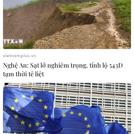
Quảng Trị triệt phá đường dây vận
chuyển hơn 210kg vật liệu nổ
08/08/2026 01:59
Cần Thơ: Khởi tố 19 bị can trong vụ
dàn cảnh cướp giật tại Tân Huê Viên
vietnamplus.vn
08/08/2026 01:33
Nghệ An: Sạt lở nghiêm trọng, tỉnh lộ 543D
tạm thời tê liệt
TP Hồ Chí Minh: Bắt khẩn cấp bảo
mẫu có hành vi bạo hành trẻ tại
trường mầm non
08/08/2026 01:33
Bổ sung một số chức danh có thẩm