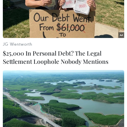
JG Wentworth
$25,000 In Personal Debt? The Legal
Settlement Loophole Nobody Mentions
Cơ quan Thuế cảnh báo tình trạng giả
danh cán bộ ngành để lừa đảo
09/04/2024 11:09
Mặc dù Cơ quan Thuế đã liên tục tuyên truyền và cảnh
báo về tình trạng giả danh cán bộ thuế, Cơ quan Thuế
để lừa đảo, song đến nay vẫn có trường hợp người nộp
thuế mắc bẫy các đối tượng này.