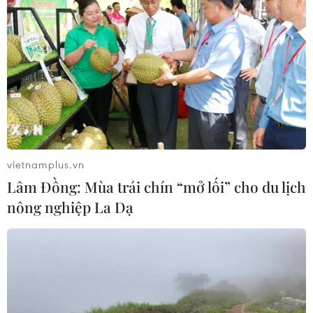
Tây Ninh ngăn chặn, xử lý nghiêm
các vụ việc xâm phạm quyền sở hữu
trí tuệ
08/08/2026 04:29
Dắt chó đi dạo không đúng quy
định, bị phạt đến 2 triệu đồng?
08/08/2026 04:16
vietnamplus.vn
Lâm Đồng: Mùa trái chín “mở lối” cho du lịch
nông nghiệp La Dạ
CHUYỆN TUẦN QUA: Cảnh
báo nạn "giang hồ mạng” kéo những
hệ lụy ảo tràn ra đời thực
08/08/2026 04:00