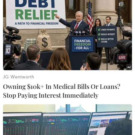
Giả danh lãnh đạo tỉnh Bình Dương gọi
điện lừa đảo chiếm đoạt tài sản
02/04/2024 03:58
Các đối tượng gọi điện thoại hỏi mượn tiền và tổ chức
chương trình từ thiện, đề nghị hỗ trợ hoặc huy động kinh
phí từ người dân và các cơ quan chính quyền của các
tỉnh, thành phố khác.
JG Wentworth
Owning $10k+ In Medical Bills Or Loans?
Stop Paying Interest Immediately