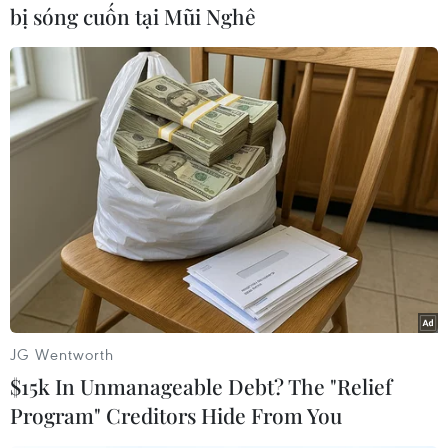
bị sóng cuốn tại Mũi Nghê
#Hà Nội
#Công an Hà Nội
#Điện thoại
#giả danh Công an
#phần mềm Dịch vụ công
TP. Hà Nội
JG Wentworth
$15k In Unmanageable Debt? The "Relief
Program" Creditors Hide From You