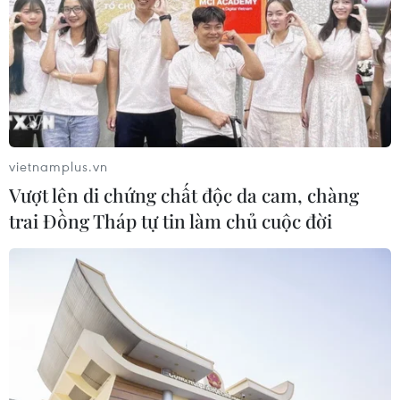
chức sử dụng ma túy trong quán
karaoke
05/08/2026 09:38
Xem thêm
vietnamplus.vn
Vượt lên di chứng chất độc da cam, chàng
trai Đồng Tháp tự tin làm chủ cuộc đời
CƠ QUAN CHỦ QUẢN: THÔNG TẤN XÃ VIỆT NAM
Tổng Biên tập: TRẦN TIẾN DUẨN
Phó Tổng Biên tập: NGUYỄN THỊ TÁM, KHÚC THANH
THỦY