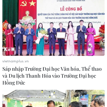
vietnamplus.vn
TIN CÙNG CHUYÊN MỤC
Sáp nhập Trường Đại học Văn hóa, Thể thao
và Du lịch Thanh Hóa vào Trường Đại học
Khởi tố 19 đối tượng cướp
Hồng Đức
giật tài sản tại Công ty Tân Huê Viên
08/08/2026 08:52