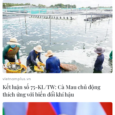
07/08/2026 06:37
Thái Lan: Xả súng gây thương vong
tại trường học ở Nonthaburi
07/08/2026 05:12
Nghệ nhân Đặng Văn Hậu
thổi sức sống mới cho nghệ thuật tò
he truyền thống
vietnamplus.vn
07/08/2026 03:19
Kết luận số 75-KL/TW: Cà Mau chủ động
thích ứng với biến đổi khí hậu
Sập công trình tại Cuba khiến 2
người tử vong
07/08/2026 01:48