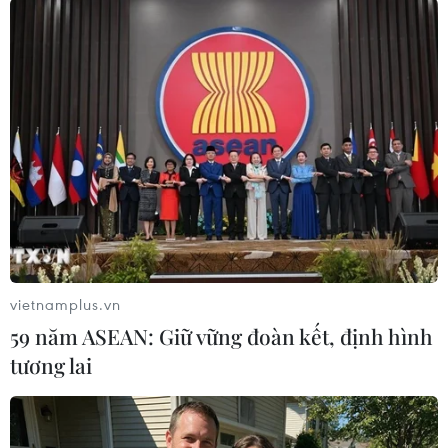
Hiện trường hỗn loạn vụ xe ôtô lao
vào đám đông ở Australia
21/12/2017 10:38
Ngày 21/12, một chiếc ôtô đã đâm vào người đi bộ tại
một giao lộ ở thành phố Melbourne, thuộc tiểu bang
vietnamplus.vn
Victoria của Australia làm ít nhất 19 người bị thương.
59 năm ASEAN: Giữ vững đoàn kết, định hình
tương lai