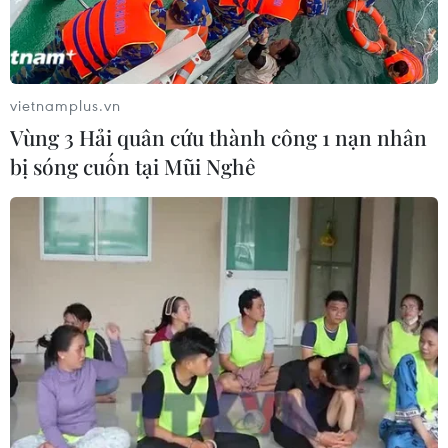
12/09/2018 22:41
Ngày 12/9, ít nhất 3 người đã thiệt mạng và 43 người
khác bị thương trong một vụ xe ô tô lao vào đám đông
tại một quảng trường đông đúc ở tỉnh Hồ Nam, miền
vietnamplus.vn
Nam Trung Quốc.
Vùng 3 Hải quân cứu thành công 1 nạn nhân
bị sóng cuốn tại Mũi Nghê