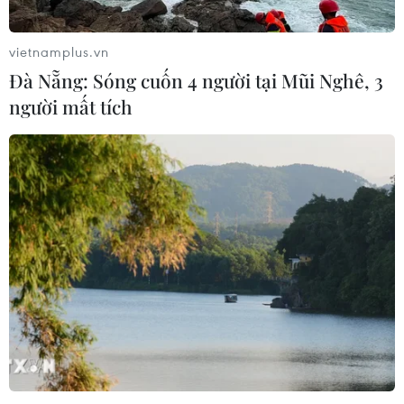
Thổ Nhĩ Kỳ tăng cường truy quét IS,
bắt giữ hơn 100 nghi phạm
vietnamplus.vn
07/08/2026 14:55
Đà Nẵng: Sóng cuốn 4 người tại Mũi Nghê, 3
người mất tích
Tây Ban Nha triệt phá đường dây
buôn người xuyên Địa Trung Hải
07/08/2026 12:13
Hy Lạp tạm giam một thị trưởng tình
nghi gây thảm họa cháy rừng
07/08/2026 12:02
Sri Lanka tăng cường ngăn chặn