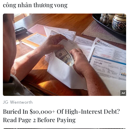
công nhân thương vong
#Truyền hình Trung Quốc
Trung Quốc
Theo dõi VietnamPlus
TIN LIÊN QUAN
JG Wentworth
Buried In $10,000+ Of High-Interest Debt?
Read Page 2 Before Paying