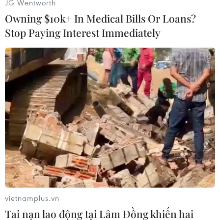
JG Wentworth
Nam./.
Owning $10k+ In Medical Bills Or Loans?
Stop Paying Interest Immediately
(TTXVN/Vietnam+)
vietnamplus.vn
Tai nạn lao động tại Lâm Đồng khiến hai
#Trung Quốc
#ôtô lao vào đám đông
#Cảnh sát