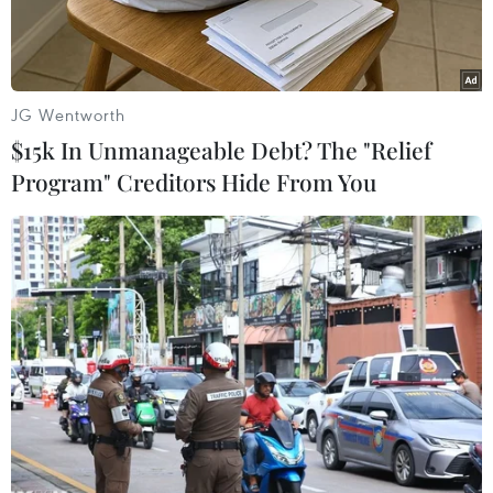
JG Wentworth
$15k In Unmanageable Debt? The "Relief
Program" Creditors Hide From You
Xe cảnh sát Trung Quốc. (Nguồn: news.cgtn.com)
Kênh truyền hình Trung Quốc CCTV đưa tin một
chiếc ôtô đã lao vào đám đông tại thành phố Táo
Dương thuộc tỉnh Hồ Bắc, miền Trung nước này,
làm ít nhất sáu người thiệt mạng và bảy người
bị thương.