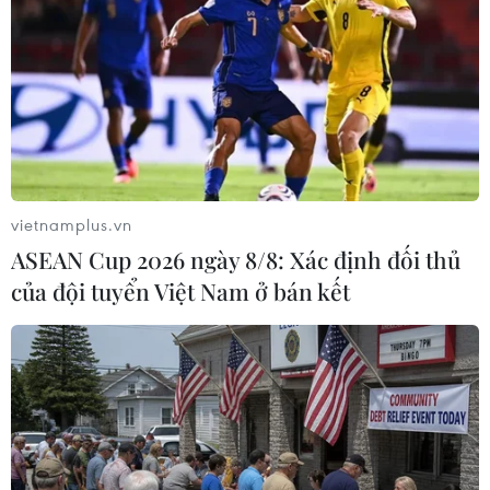
vietnamplus.vn
ASEAN Cup 2026 ngày 8/8: Xác định đối thủ
của đội tuyển Việt Nam ở bán kết
Đức: Lại xảy ra vụ ôtô lao vào đám đông,
đã có người chết
07/04/2018 15:05
Hãng tin DPA đưa tin, đã có thương vong xảy ra khi một
chiếc ô tô lao vào đám đông người đi bộ tại thành phố