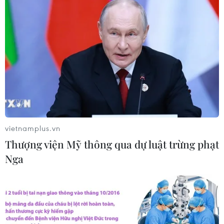
Syria: Nổ xe buýt gần thủ đô
Damascus khiến 2 người chết và 13
người bị thương
07/08/2026 00:50
Ớt nhập khẩu từ Mexico khiến hàng
trăm người tiêu dùng Mỹ nhiễm
vietnamplus.vn
khuẩn Salmonella
Thượng viện Mỹ thông qua dự luật trừng phạt
07/08/2026 00:43
Nga
Bánh xèo tôm nhảy - món ăn phải
thử khi đến Quy Nhơn
07/08/2026 00:00