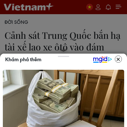
ĐỜI SỐNG
Cảnh sát Trung Quốc bắn hạ
tài xế lao xe ôtô vào đám
đông
Khám phá thêm
Bích Liên
22/03/2019 03:22
Một chiếc ôtô đã lao vào đám đông tại thành phố
Táo Dương thuộc tỉnh Hồ Bắc làm ít nhất sáu người
thiệt mạng, bảy người bị thương và cảnh sát đã
bắn hạ người lái xe.