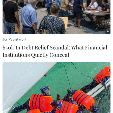
Munster của Đức chiều ngày 7/4.
JG Wentworth
$30k In Debt Relief Scandal: What Financial
Institutions Quietly Conceal
Trung Quốc: Lao xe vào đám đông tại Hồ
Nam, 46 người thương vong