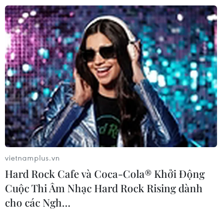
Tổng thống Tunisia công bố phiên bản
sửa đổi của dự thảo hiến pháp
09/07/2022 23:56
Hiến pháp mới, dự kiến sẽ được đưa ra trưng cầu ý dân
trong tháng này, là trọng tâm trong kế hoạch của Tổng
thống Saied nhằm tái thiết hệ thống chính trị của Tunisia.
vietnamplus.vn
Hard Rock Cafe và Coca-Cola® Khởi Động
Cuộc Thi Âm Nhạc Hard Rock Rising dành
cho các Ngh…