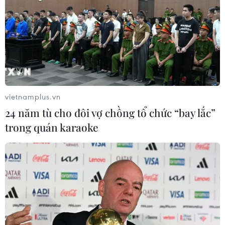
Cập có liên quan đến xung đột tại
Trung Đông
30/07/2026 07:38
Cháy lớn chưa rõ nguyên nhân tại
cảng Damietta của Ai Cập
vietnamplus.vn
30/07/2026 00:58
24 năm tù cho đôi vợ chồng tổ chức “bay lắc”
trong quán karaoke
Việt Nam-Burundi thúc đẩy hợp tác
giữa hai Đảng và trên nhiều lĩnh vực
29/07/2026 11:02
Phố Main ở Johannesburg: Từ "Wall