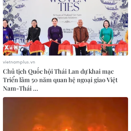
Tunisia ấn định thời điểm bầu cử quốc hội
vòng hai vào cuối tháng Một
24/01/2023 03:27
Cơ quan Bầu cử cấp cao độc lập Tunisa hy vọng sẽ có
thêm nhiều người dân đến các điểm bỏ phiếu, vì trong
vòng bầu cử đầu tiên hồi tháng 12 vừa qua, tỷ lệ cử tri
đi bỏ phiếu thấp - chỉ đạt 11,22%.
vietnamplus.vn
Chủ tịch Quốc hội Thái Lan dự khai mạc
Triển lãm 50 năm quan hệ ngoại giao Việt
Nam-Thái …