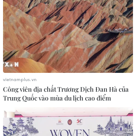
Số liệu sơ bộ cho thấy 133 trong tổng số 161 khu vực bầu
cử sẽ cần tiến hành bầu cử vòng hai, với chỉ 23 ứng cử
viên xác nhận có ghế trong quốc hội mới.
vietnamplus.vn
Công viên địa chất Trương Dịch Đan Hà của
Trung Quốc vào mùa du lịch cao điểm