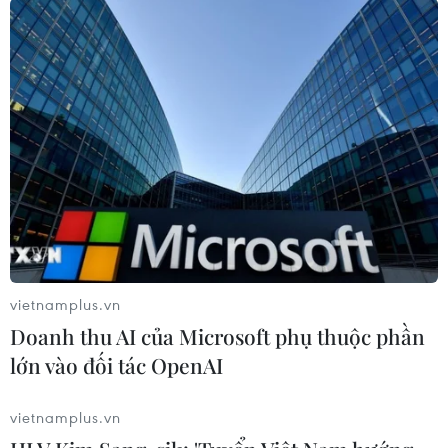
(Vietnam+)
vietnamplus.vn
Doanh thu AI của Microsoft phụ thuộc phần
lớn vào đối tác OpenAI
#cảnh sát Tunisia
#đảng Ennahda
#đột kích
#khám xét trụ sở
Tunisia
vietnamplus.vn