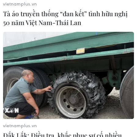
vietnamplus.vn
Tà áo truyền thống “đan kết” tình hữu nghị
50 năm Việt Nam-Thái Lan
Tunisia bầu cử Quốc hội đầu tiên từ khi
Hiến pháp mới được thông qua
17/12/2022 10:24
Dư luận cho rằng cuộc bầu cử sẽ giúp Tổng thống Kais
Saied củng cố quyền lực, điều mà phe đối lập chỉ trích
là sẽ dẫn đến nền cai trị độc tôn đối với một quốc gia
đã từ bỏ chế độ độc tài vào năm 2011.
vietnamplus.vn
Đắk Lắk: Điều tra, khắc phục sự cố nhiều