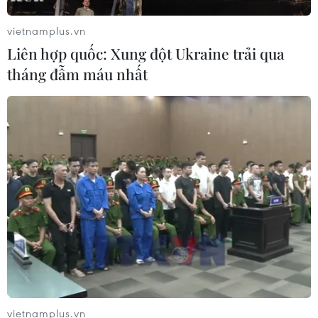
26/07/2026 14:50
vietnamplus.vn
Liên hợp quốc: Xung đột Ukraine trải qua
"Siêu quần thể" cá voi lưng gù đối
tháng đẫm máu nhất
mặt rủi ro hàng hải
26/07/2026 10:27
"Cửa ngõ" để Việt Nam tiến vào thị
trường Tây Phi
26/07/2026 08:55
Nam Phi: Máy bay "hạ cánh" giữa
trung tâm thương mại lớn nhất
Johannesburg
vietnamplus.vn