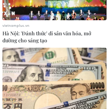
vietnamplus.vn
Hà Nội: 'Đánh thức' di sản văn hóa, mở
đường cho sáng tạo
Cảnh sát Tunisia gác tại một chốt kiểm soát ở thủ đô Tunis.
(Ảnh: AFP/TTXVN)
Theo Reuters, rạng sáng 18/4 (giờ địa phương),
cảnh sát Tunisia đã đột kích vào trụ sở chính
của đảng Ennahda, vài giờ sau khi cảnh sát bắt
giữ lãnh đạo đảng này, ông Rached Ghannouchi.