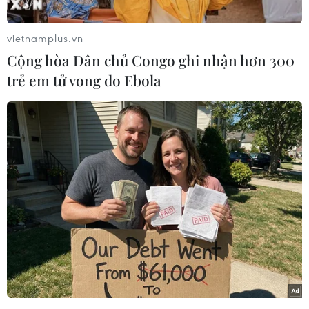
được xác định.
vietnamplus.vn
Người đứng đầu cơ quan xử lý thảm họa Bắc
Cộng hòa Dân chủ Congo ghi nhận hơn 300
Sumatra đã xác nhận thông tin trên, đồng thời
trẻ em tử vong do Ebola
cho biết các nhà điều tra tin rằng họ đã xác định
được thi thể của 21 người lớn và 3 trẻ em. Nhà
chức trách địa phương cho hay, nhiều thi thể đã
bị cháy đến mức không thể nhận dạng
Theo thông tin cảnh sát Bắc Sumatra tiếp nhận
được, có 30 người làm việc tại xưởng sản xuất
diêm nói trên. Hiện chưa rõ còn người sống sót
trong vụ hỏa hoạn này hay không./.
(TTXVN/Vietnam+)