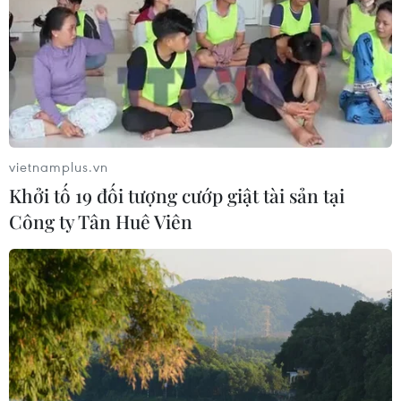
06/08/2026 13:24
Bão Dolphin hướng vào miền Đông
Trung Quốc, cảnh báo mưa lớn trên
diện rộng
06/08/2026 08:36
vietnamplus.vn
Khởi tố 19 đối tượng cướp giật tài sản tại
Công ty Tân Huê Viên
Xem thêm
CƠ QUAN CHỦ QUẢN: THÔNG TẤN XÃ VIỆT NAM
Tổng Biên tập: TRẦN TIẾN DUẨN