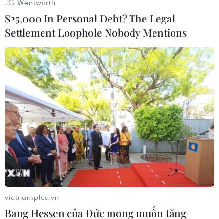
JG Wentworth
$25,000 In Personal Debt? The Legal
Settlement Loophole Nobody Mentions
#Indonesia
#Hỏa hoạn
#Bắc Sumatra
#Xưởng sản xuất diêm
vietnamplus.vn
Bang Hessen của Đức mong muốn tăng