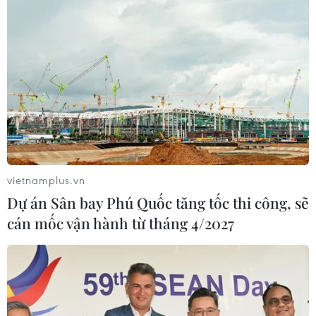
vietnamplus.vn
Dự án Sân bay Phú Quốc tăng tốc thi công, sẽ
cán mốc vận hành từ tháng 4/2027
TIN CÙNG CHUYÊN MỤC
Cộng hòa Dân chủ Congo ghi nhận