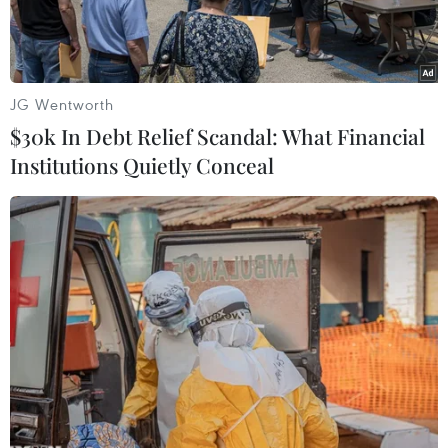
JG Wentworth
$30k In Debt Relief Scandal: What Financial
Institutions Quietly Conceal
Ảnh minh họa. (Nguồn: Pexels)
Ít nhất 24 người, trong đó có 3 trẻ em, đã thiệt
mạng trong vụ hỏa hoạn xảy ra tại một xưởng
sản xuất diêm ở tỉnh Bắc Sumatra của Indonesia
ngày 21/6. Hiện đám cháy đã được dập tắt
nhưng nguyên nhân vụ hỏa hoạn vẫn chưa