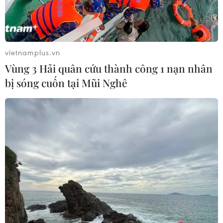
ván ép các loại và sau gần 2 giờ, toàn bộ vật liệu cùng
gỗ chứa tại kho bãi đã bị hư hỏng hoàn toàn, ước tính
thiệt hại hàng trăm triệu đồng.
vietnamplus.vn
Vùng 3 Hải quân cứu thành công 1 nạn nhân
bị sóng cuốn tại Mũi Nghê