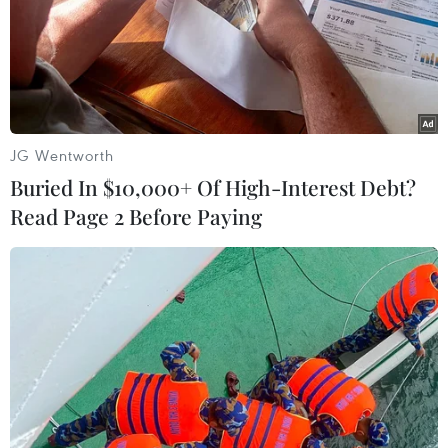
JG Wentworth
Buried In $10,000+ Of High-Interest Debt?
Read Page 2 Before Paying
Quảng Nam: Hỏa hoạn thiêu rụi xưởng gỗ
rộng hơn 1.000m2
16/06/2019 11:07
Ngọn lửa bất ngờ bùng phát tại khu tập kết gỗ pallet,