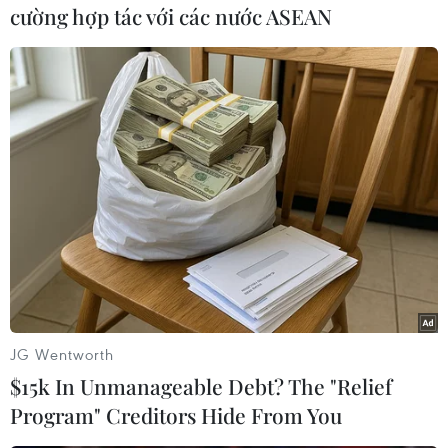
cường hợp tác với các nước ASEAN
Theo dõi VietnamPlus
TIN LIÊN QUAN
JG Wentworth
$15k In Unmanageable Debt? The "Relief
Program" Creditors Hide From You