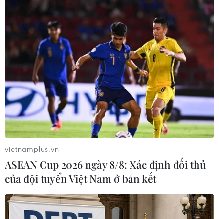
Italy: Nổ khí ga tại tòa thị chính ở ngoại ô
Rome, 9 người bị thương
10/06/2019 14:54
Vụ nổ xảy ra do đường ống dẫn khí ga vào tòa nhà, nơi
đặt trụ sở của Tòa Thị chính Rocca di Papa và nơi sinh
sống của một số hộ gia đình, bị các công nhân sửa
đường làm vỡ trước đó.
vietnamplus.vn
ASEAN Cup 2026 ngày 8/8: Xác định đối thủ
của đội tuyển Việt Nam ở bán kết