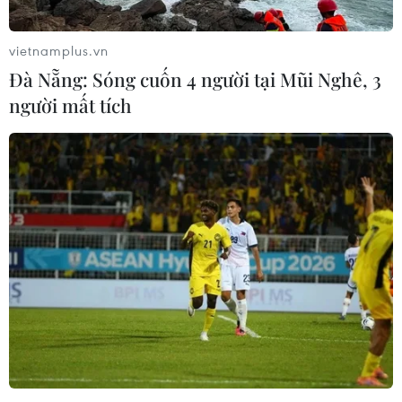
vietnamplus.vn
Đà Nẵng: Sóng cuốn 4 người tại Mũi Nghê, 3
người mất tích