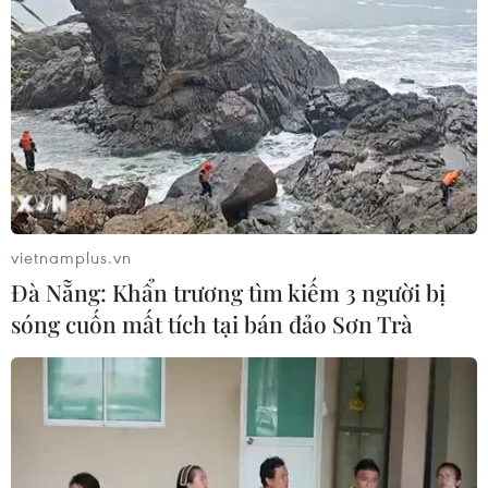
phát hiện sớm nguy cơ đại dịch
06/08/2026 22:30
Tây Ban Nha: 100 người thiệt mạng
trong vụ vượt biển ồ ạt vào Ceuta
06/08/2026 16:03
vietnamplus.vn
Đức tuyên án chung thân đối tượng
Đà Nẵng: Khẩn trương tìm kiếm 3 người bị
gây vụ lao xe vào đám đông ở
sóng cuốn mất tích tại bán đảo Sơn Trà
Munich
06/08/2026 15:57
Italy và Hy Lạp trở thành điểm nóng
của virus Tây sông Nile