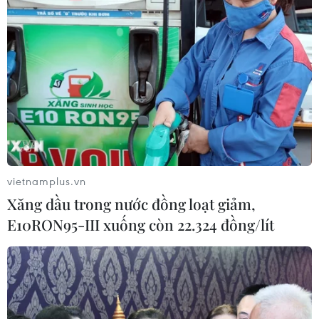
Chỉ số giá tiêu dùng trong
vietnamplus.vn
tháng 10 tăng 0,83%
Xăng dầu trong nước đồng loạt giảm,
28/10/2016 23:31
E10RON95-III xuống còn 22.324 đồng/lít
Chỉ số giá tiêu dùng (CPI) tháng 10/2016 tăng 0,83% so
với tháng trước và tăng 4,09% so với cùng kỳ năm 2015;
trong đó tăng mạnh nhất là nhóm thuốc và dịch vụ y tế
với mức tăng 10,07%.