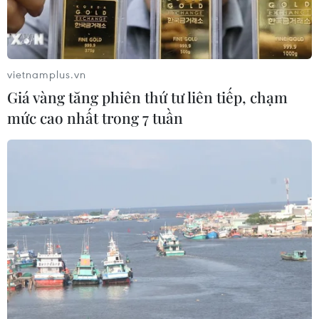
vietnamplus.vn
Giá vàng tăng phiên thứ tư liên tiếp, chạm
mức cao nhất trong 7 tuần
Người tiêu dùng mua sắm tại Siêu thị Co.opmart Saigon. (Ảnh:
Thanh Vũ/TTXVN)
Chiều 29/11, Cục Thống kê Thành phố Hồ Chí
Minh công bố chỉ số giá tiêu dùng (CPI) tháng