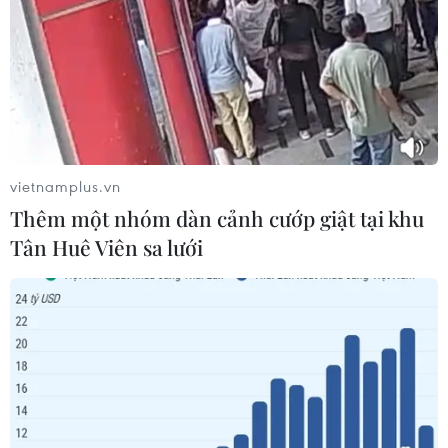
từ tháng Hai
06/08/2026 00:26
Đưa gốm sứ Bình Dương vào mạng
lưới thủ công sáng tạo thế giới
05/08/2026 11:53
vietnamplus.vn
Thêm một nhóm dàn cảnh cướp giật tại khu
Tân Huê Viên sa lưới
Xuất khẩu gạo Thái Lan giảm gần
19% trong nửa đầu năm 2026
05/08/2026 11:36
Trung Quốc sẽ đáp trả các biện pháp
hạn chế của Mỹ