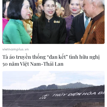
vietnamplus.vn
Tà áo truyền thống “đan kết” tình hữu nghị
50 năm Việt Nam-Thái Lan
CPI tháng Mười tăng 4,09%, áp lực
lạm phát cuối năm
29/10/2016 06:52
CPI tháng Mười đã tăng 0,83% so với tháng trước, tăng