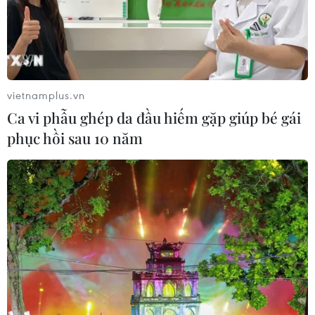
vietnamplus.vn
Ca vi phẫu ghép da đầu hiếm gặp giúp bé gái
TIN CÙNG CHUYÊN MỤC
phục hồi sau 10 năm
Lâm Đồng vào cao điểm vụ cá Nam,
ngư dân phấn khởi vươn khơi
06/08/2026 09:06
Giá dầu tăng khi nhà đầu tư thận
trọng trước tình hình Trung Đông
06/08/2026 09:03