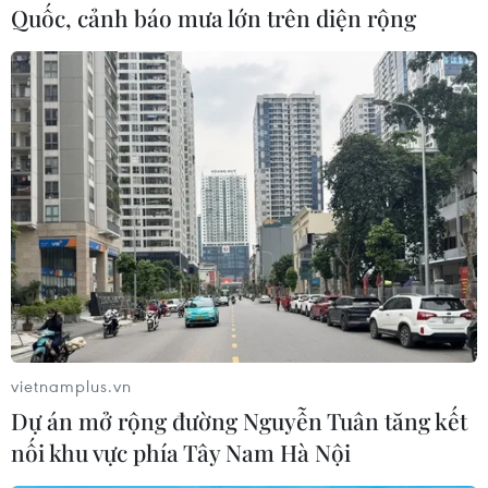
Cùng chiều với chỉ số CPI, chỉ số giá USD tháng
Quốc, cảnh báo mưa lớn trên diện rộng
11/2016 tăng 0,33% và chỉ số giá vàng tăng
0,61% so với tháng trước./.
(TTXVN/Vietnam+)
vietnamplus.vn
Dự án mở rộng đường Nguyễn Tuân tăng kết
nối khu vực phía Tây Nam Hà Nội