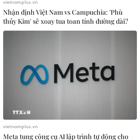
vietnamplus.vn
Nhận định Việt Nam vs Campuchia: 'Phù
thủy Kim' sẽ xoay tua toan tính đường dài?
Chỉ số giá tiêu dùng cả nước
tháng 11 tăng 0,48%
28/11/2016 06:42
Chỉ số giá tiêu dùng (CPI) tháng 11/2016 tăng 0,48% so
với tháng trước đó và tăng 4,52% so với cùng kỳ năm
2015, trong đó tăng mạnh nhất là nhóm hàng giao
thông.
vietnamplus.vn
Meta tung công cụ AI lập trình tự động cho