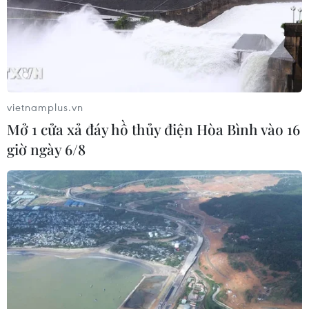
4,09% so với cùng kỳ năm trước, nhiều chuyên gia
đánh giá, nhiệm vụ điều hành lạm phát của Việt Nam
từ nay đến cuối năm sẽ có nhiều áp lực.
vietnamplus.vn
Mở 1 cửa xả đáy hồ thủy điện Hòa Bình vào 16
giờ ngày 6/8
Chỉ số CPI tháng 10 của Thành phố Hồ