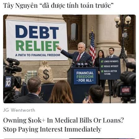
Tây Nguyên “đã được tính toán trước”
#Châu Á
#Giá dầu
#Trái phiếu
#Báo cáo việc làm
#Fed
Mỹ
Theo dõi VietnamPlus
JG Wentworth
Owning $10k+ In Medical Bills Or Loans?
TIN CÙNG CHUYÊN MỤC
Stop Paying Interest Immediately
Giá dầu tăng trước những lo ngại về