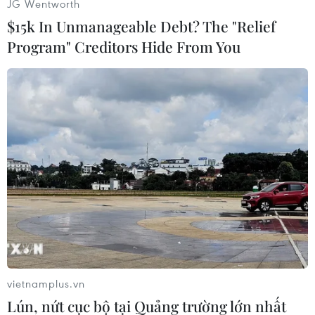
JG Wentworth
$15k In Unmanageable Debt? The "Relief
Ngân hàng DBS cảnh báo các nhà đầu tư việc
Chính phủ Mỹ đóng cửa sẽ khiếnkinh tế nước
Program" Creditors Hide From You
này tăng trưởng yếu đi.
N.L (TTXVN)
vietnamplus.vn
Lún, nứt cục bộ tại Quảng trường lớn nhất