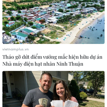
Hàn Quốc đầu tư xây “Thung lũng
K-Vietnam” gắn với hậu duệ dòng họ
Lý
07/08/2026 06:30
vietnamplus.vn
Liên kết "ba nhà": Động lực thúc đẩy
Tháo gỡ dứt điểm vướng mắc hiện hữu dự án
đổi mới sáng tạo và nâng cao chất
Nhà máy điện hạt nhân Ninh Thuận
lượng FDI
07/08/2026 05:48
BSR phối trộn thành công dầu Diesel
sinh học B5 và B10
07/08/2026 05:02