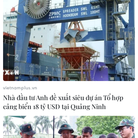
nông nghiệp với Việt Nam
06/08/2026 04:14
Thống đốc Fed khuyến nghị tăng lãi
suất nếu lạm phát không sớm hạ
nhiệt
06/08/2026 03:46
Xem thêm
vietnamplus.vn
Nhà đầu tư Anh đề xuất siêu dự án Tổ hợp
cảng biển 18 tỷ USD tại Quảng Ninh
CƠ QUAN CHỦ QUẢN: THÔNG TẤN XÃ VIỆT NAM
Tổng Biên tập: TRẦN TIẾN DUẨN