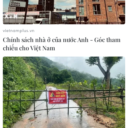
Australia đề cao hợp tác với Việt Nam
vì hòa bình, ổn định và thịnh vượng
vietnamplus.vn
07/08/2026 07:09
Chính sách nhà ở của nước Anh - Góc tham
chiếu cho Việt Nam
Cựu Đại sứ Australia: Tầm nhìn hợp
tác mới cho quan hệ Việt Nam-
Australia
07/08/2026 05:00
Hãng hàng không Air Premia của
Hàn Quốc nối lại đường bay
Incheon-TP Hồ Chí Minh
07/08/2026 04:28