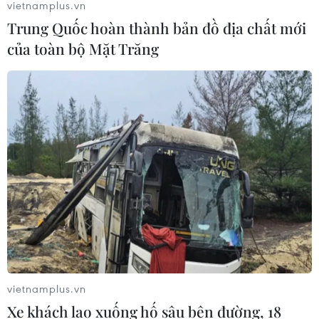
vietnamplus.vn
Lở đất tại Philippines khiến ít nhất 4
Trung Quốc hoàn thành bản đồ địa chất mới
người thiệt mạng
của toàn bộ Mặt Trăng
06/08/2026 15:06
Trung Quốc thử nghiệm tuyến tàu
cao tốc xuyên vùng đất đóng băng
vĩnh cửu
06/08/2026 12:35
Trung Quốc vận hành giàn phát điện
gió nổi đầu tiên chịu được bão cấp 17
06/08/2026 11:20
vietnamplus.vn
Xe khách lao xuống hố sâu bên đường, 18