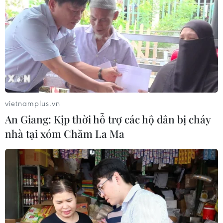
Nhãn
05/08/2026 07:16
Trung Quốc: Cảnh sát Hong Kong,
Macau triệt phá vụ lừa đảo đầu tư
Fun Coffee
05/08/2026 06:41
vietnamplus.vn
An Giang: Kịp thời hỗ trợ các hộ dân bị cháy
Afghanistan đối mặt khủng hoảng
nhà tại xóm Chăm La Ma
lương thực nghiêm trọng do thiếu
hụt viện trợ
05/08/2026 06:41
Tổng thống Hàn Quốc nhấn mạnh
duy trì hòa bình trên bán đảo Triều