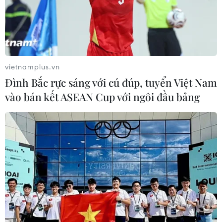
đội đảm bảo an ninh quốc gia
11/12/2016 10:23
Thủ tướng kiêm quyền Tổng thống Hàn Quốc Hwang
Kyo-ahn đã tới thăm Hội đồng Tham mưu trưởng liên
quân Hàn Quốc và kêu gọi đảm bảo an ninh quốc gia.
vietnamplus.vn
Đình Bắc rực sáng với cú đúp, tuyển Việt Nam
vào bán kết ASEAN Cup với ngôi đầu bảng