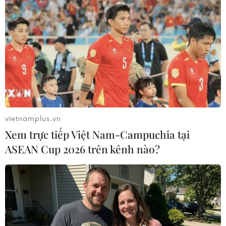
vietnamplus.vn
Xem trực tiếp Việt Nam-Campuchia tại
ASEAN Cup 2026 trên kênh nào?
Người dân Hàn Quốc kêu gọi Tổng thống
lập tức từ chức
10/12/2016 12:47
Ngày 10/12, hàng trăm nghìn người dân Hàn Quốc đã