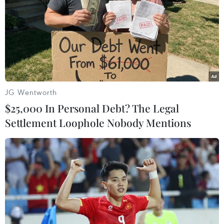
tập trung ở thủ đô Seoul để kêu gọi Tổng thống Park
Geun Hye lập tức từ chức.
JG Wentworth
$25,000 In Personal Debt? The Legal
Settlement Loophole Nobody Mentions
Quyền Tổng thống Hàn Quốc kêu gọi quân