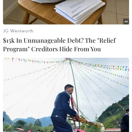
JG Wentworth
$15k In Unmanageable Debt? The "Relief
Program" Creditors Hide From You
Toàn cảnh một phiên họp Quốc hội Hàn Quốc ở Seoul. (Nguồn:
AFP/TTXVN)
Theo Reuters, Tòa án Hiến pháp Hàn Quốc ngày
12/12 thông báo vẫn chưa ấn định được thời
điểm tổ chức phiên điều trần công khai xem xét