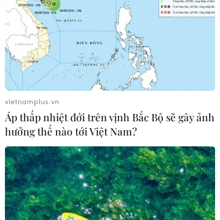
vietnamplus.vn
Áp thấp nhiệt đới trên vịnh Bắc Bộ sẽ gây ảnh
hưởng thế nào tới Việt Nam?