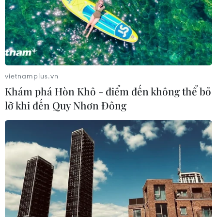
TIN CÙNG CHUYÊN MỤC
Cần Thơ thúc đẩy hợp tác du lịch với
đối tác Hàn Quốc
07/08/2026 12:46
vietnamplus.vn
Khám phá Hòn Khô - điểm đến không thể bỏ
lỡ khi đến Quy Nhơn Đông
Hàn Quốc áp dụng ưu đãi thuế hỗ
trợ 6 ngành công nghiệp chiến lược
07/08/2026 10:21
Trung Quốc hoàn thành bản đồ địa
chất mới của toàn bộ Mặt Trăng
07/08/2026 08:52