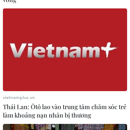
Trung Quốc thử nghiệm tuyến tàu
cao tốc xuyên vùng đất đóng băng
vĩnh cửu
06/08/2026 12:35
Trung Quốc vận hành giàn phát điện
gió nổi đầu tiên chịu được bão cấp 17
06/08/2026 11:20
Hàn Quốc xác nhận Triều Tiên
phóng ít nhất 1 tên lửa đạn đạo tầm
vietnamplus.vn
ngắn
Thái Lan: Ôtô lao vào trung tâm chăm sóc trẻ
06/08/2026 09:41
làm khoảng nạn nhân bị thương
Quân đội Hàn Quốc thông báo Triều