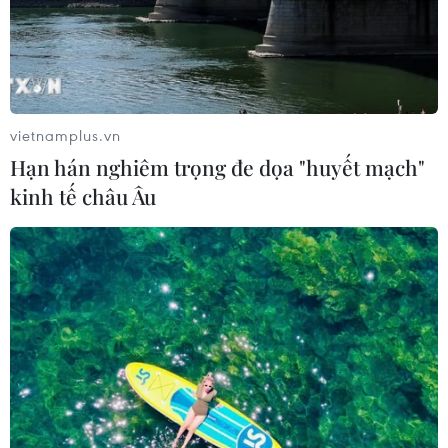
vietnamplus.vn
Hạn hán nghiêm trọng đe dọa "huyết mạch"
kinh tế châu Âu