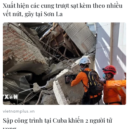
Xuất hiện các cung trượt sạt kèm theo nhiều
Ấn Độ thử thành công tên lửa đạn
vết nứt, gãy tại Sơn La
đạo Agni-4, tầm bắn 4.000 km
06/08/2026 23:17
Hàn Quốc tái khẳng định mục tiêu
chung sống hòa bình với Triều Tiên
06/08/2026 15:33
Lở đất tại Philippines khiến ít nhất 4
người thiệt mạng
06/08/2026 15:06
vietnamplus.vn
Sập công trình tại Cuba khiến 2 người tử
vong