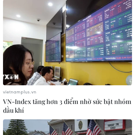
Nếu không đủ số thẩm phán tán thành kiến
nghị, Tổng thống Park Geun-hye sẽ được khôi
phục chức vụ./.
(TTXVN/Vietnam+)
vietnamplus.vn
VN-Index tăng hơn 3 điểm nhờ sức bật nhóm
dầu khí