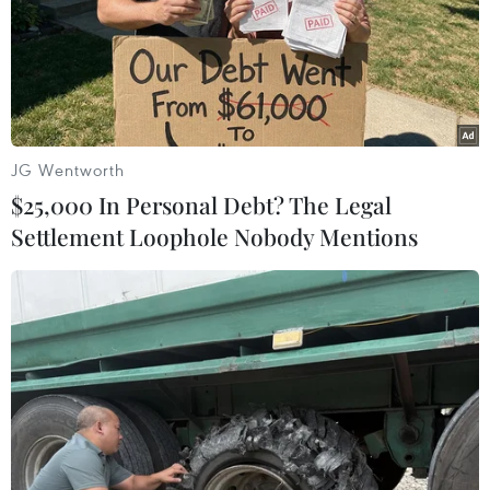
JG Wentworth
$25,000 In Personal Debt? The Legal
Settlement Loophole Nobody Mentions
Phản ứng của Nhà Trắng về việc luận tội
Tổng thống Hàn Quốc
09/12/2016 14:11
Nhà Trắng tái xác nhận rằng Washington sẽ vẫn là một