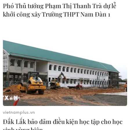
Phó Thủ tướng Phạm Thị Thanh Trà dự lễ
khởi công xây Trường THPT Nam Đàn 1
Xem thêm
CƠ QUAN CHỦ QUẢN: THÔNG TẤN XÃ VIỆT NAM
Tổng Biên tập: TRẦN TIẾN DUẨN
Phó Tổng Biên tập: NGUYỄN THỊ TÁM, KHÚC THANH
THỦY
Sở hữu trí tuệ
Quy định sử dụng
vietnamplus.vn
RSS
Hỗ trợ
Đắk Lắk bảo đảm điều kiện học tập cho học
Ngôn ngữ
TTXVN
sinh vùng biên