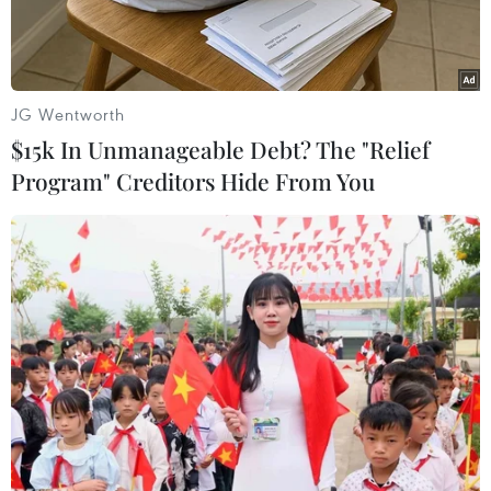
JG Wentworth
$15k In Unmanageable Debt? The "Relief
Program" Creditors Hide From You
Thủ tướng Hwang Kyo-ahn, người đang giữ chức quyền Tổng
thống Hàn Quốc. (Nguồn: Getty Images)
Theo phóng viên TTXVN tại Seoul, Văn phòng
Thủ tướng Hàn Quốc ngày 10/12 cho biết Thủ