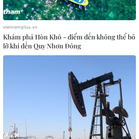
vietnamplus.vn
Khám phá Hòn Khô - điểm đến không thể bỏ
lỡ khi đến Quy Nhơn Đông
TIN CÙNG CHUYÊN MỤC
Trung Quốc hoàn thành bản đồ địa
chất mới của toàn bộ Mặt Trăng
07/08/2026 08:52
Australia đề cao hợp tác với Việt Nam
vì hòa bình, ổn định và thịnh vượng
07/08/2026 07:09