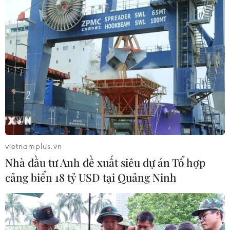
vietnamplus.vn
Nhà đầu tư Anh đề xuất siêu dự án Tổ hợp
cảng biển 18 tỷ USD tại Quảng Ninh