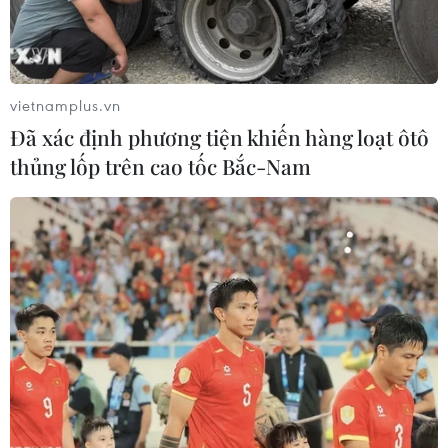
đồng minh vững chắc của Seoul, sau khi Quốc hội Hàn
Quốc trước đó cùng ngày đã thông qua việc luận tội
Tổng thống Park Geun-hye.
vietnamplus.vn
Đã xác định phương tiện khiến hàng loạt ôtô
thủng lốp trên cao tốc Bắc-Nam
Hàn Quốc: Các đảng đối lập hoan nghênh