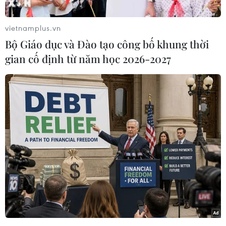
tướng Hwang Kyo-ahn, người đang giữ chức
quyền Tổng thống sau khi Quốc hội nước này
vietnamplus.vn
thông qua việc luận tội Tổng thống Park Geun-
Bộ Giáo dục và Đào tạo công bố khung thời
hye, đã chỉ thị cho quân đội tăng cường cảnh
gian cố định từ năm học 2026-2027
giác trước các mối đe dọa hay âm mưu kích
động chia rẽ dân tộc của Triều Tiên.
Phát biểu tại cuộc họp khẩn của các vị bộ
trưởng chủ chốt của nội các, ông Hwang nói:
“Sau khi Quốc hội bỏ phiếu thông qua việc luận
tội ngày 9/12, chính phủ đang áp dụng mọi biện
pháp cần thiết để ngăn ngừa tình trạng khoảng
trống chính phủ và làm dịu sự lo lắng của người
dân. Đến nay, các thị trường tài chính và ngoại
hối vẫn khá ổn định và chưa có diễn biến đặc
biệt nào từ phía Triều Tiên được thông báo. Tuy