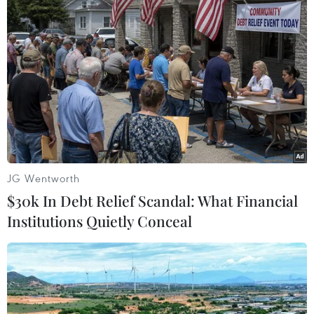
#An ninh
#Hàn Quốc
#Luận tội Tổng thống
#Thủ tướng Hwang Kyo-ahn
#Park Geun-hye
#Quân đội Hàn Quốc
Hàn Quốc
Theo dõi VietnamPlus
JG Wentworth
$30k In Debt Relief Scandal: What Financial
Institutions Quietly Conceal
TIN LIÊN QUAN