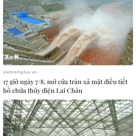
vietnamplus.vn
17 giờ ngày 7/8, mở cửa tràn xả mặt điều tiết
hồ chứa thủy điện Lai Châu