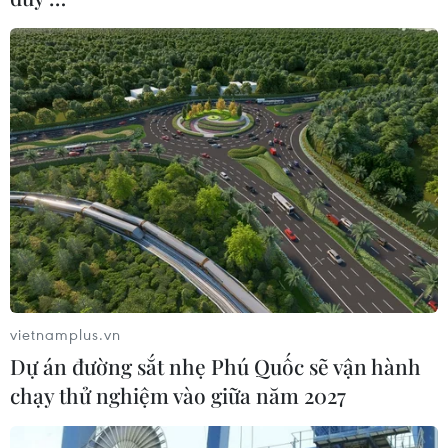
#Ngộ độc rượu
#Tiến sỹ Nguyễn Trung Nguyên
#rượu pha cồn
#ngộ độc Methanol
Theo dõi VietnamPlus
vietnamplus.vn
Dự án đường sắt nhẹ Phú Quốc sẽ vận hành
chạy thử nghiệm vào giữa năm 2027
TẾT NGUYÊN ĐÁN GIÁP THÌN 2024