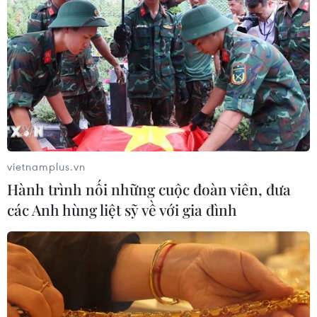
TIN LIÊN QUAN
vietnamplus.vn
Hành trình nối những cuộc đoàn viên, đưa
các Anh hùng liệt sỹ về với gia đình
Cả ba nạn nhân vụ ngộ độc rượu ở Bình
Phước đã bắt đầu hồi phục
15/07/2023 08:09