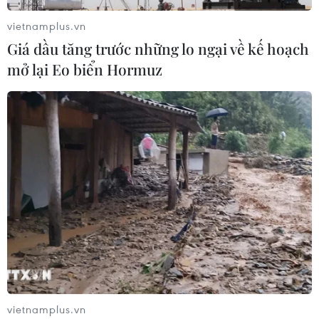
vietnamplus.vn
Giá dầu tăng trước những lo ngại về kế hoạch
mở lại Eo biển Hormuz
vietnamplus.vn