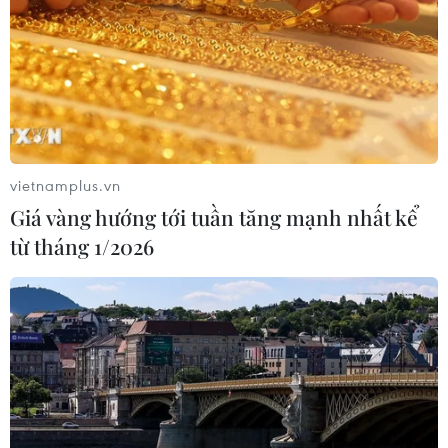
Ba nạn nhân trong vụ việc được chuyển đến Bệnh viện
175 đã đáp ứng tốt với lọc máu, trong đó có một trường
hợp đã phục hồi hoàn toàn.
vietnamplus.vn
Giá vàng hướng tới tuần tăng mạnh nhất kể
từ tháng 1/2026