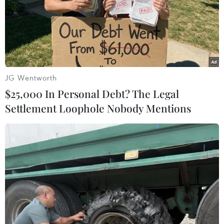
uống rượu
Tiến sĩ Nguyễn Trung Nguyên khuyến cáo, với
những tác hại kể trên, người dân cần hạn chế
sử dụng bia rượu; nhất là người mắc bệnh lý về
tim mạch, hô hấp… không nên uống rượu. Với
JG Wentworth
trường hợp người bị say rượu, nếu ngủ quên,
$25,000 In Personal Debt? The Legal
người thân cần chủ động đánh thức, cho ăn
Settlement Loophole Nobody Mentions
cháo loãng để tránh bị hạ đường huyết. Đặc
biệt, với trường hợp người say rượu lâu không
tỉnh hoặc nôn, không thể ăn uống cần đưa ngay
đến cơ sở y tế để được xử trí kịp thời.