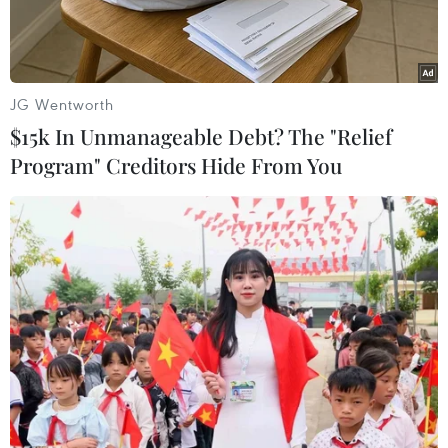
JG Wentworth
$15k In Unmanageable Debt? The "Relief
Program" Creditors Hide From You
Rượu là chất có hại cho sức khỏe của con người. (Ảnh:
PV/Vietnam+)
Dịp Tết Nguyên đán, nhu cầu tiêu thụ bia rượu
tăng lên khiến nhiều cơ sở trà trộn, buôn bán