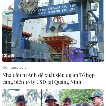
Khai hội Tây Thiên ở Vĩnh Phúc: Hành trình 'đến
với Phật, về với Mẫu'
Vĩnh Phúc khai hội Tây Thiên năm
2024
HDBank tiếp tục nối những nhịp cầu yêu thương
tại miền sông nước Cửu Long
Cộng đồng người Việt tại Israel đón Xuân Quê
hương Giáp Thìn
vietnamplus.vn
Lượng khách vẫn cao, ngành đường sắt chạy
Nhà đầu tư Anh đề xuất siêu dự án Tổ hợp
thêm tàu Thống Nhất, Hải Phòng
cảng biển 18 tỷ USD tại Quảng Ninh