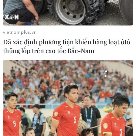
vietnamplus.vn
Đã xác định phương tiện khiến hàng loạt ôtô
thủng lốp trên cao tốc Bắc-Nam
Tiến sỹ Nguyễn Trung Nguyên theo dõi sức khoẻ cho một bệnh
nhân ngộ độc rượu điều trị tại Trung tâm Chống độc. (Ảnh:
T.G/Vietnam+)
Chuyên gia chống độc đặc biệt lưu ý người mắc
bệnh lí về tim, động kinh, hô hấp, thể trạng gầy
yếu… không nên uống rượu vì khi đã bị ngộ độc
rượu thì thường rất nặng. Khi uống rượu thì
phải ăn, đặc biệt thức ăn giàu năng lượng