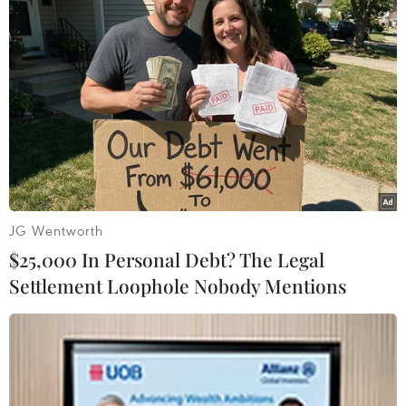
huyện; 5 trung tâm y tế có giường bệnh, thực
hiện cả công tác khám, chữa bệnh và y tế dự
phòng; 224 trạm y tế xã, phường, thị trấn cùng
với hệ thống y tế tư nhân khá phát triển./.
(TTXVN/Vietnam+)
JG Wentworth
$25,000 In Personal Debt? The Legal
Settlement Loophole Nobody Mentions