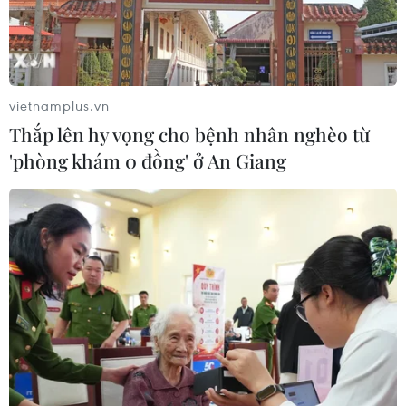
Báo động cận thị học đường khi
nhiều trẻ giảm thị lực từ rất sớm
vietnamplus.vn
01/08/2026 09:31
Thắp lên hy vọng cho bệnh nhân nghèo từ
'phòng khám 0 đồng' ở An Giang
Thành phố Hồ Chí Minh phát triển
hệ thống y tế đa tầng, đồng bộ, thống
nhất
01/08/2026 09:14
Gia Lai xác thực 99,8% dữ liệu bảo
hiểm
01/08/2026 07:05