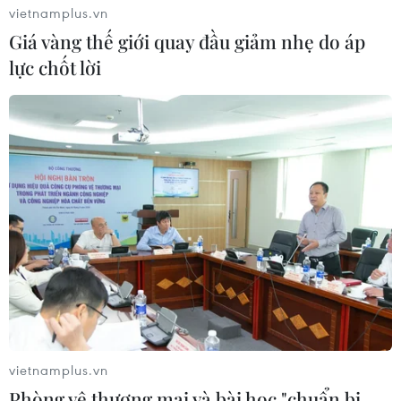
vietnamplus.vn
Giá vàng thế giới quay đầu giảm nhẹ do áp
lực chốt lời
Tạo điều kiện thuận lợi cho doanh nghiệp
Việt-Trung hợp tác đầu tư
23/05/2019 08:57
Là thành phố có mối quan hệ hợp tác với nhiều địa
phương của Trung Quốc, Thành phố Hồ Chí Minh mong
muốn đóng góp tích cực vào quan hệ Đối tác Chiến
lược toàn diện Việt Nam-Trung Quốc.
vietnamplus.vn
Phòng vệ thương mại và bài học "chuẩn bị