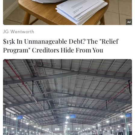
JG Wentworth
$15k In Unmanageable Debt? The "Relief
Program" Creditors Hide From You
Một ca phẫu thuật mắt. (Ảnh: Đồng Thú/TTXVN)
Ngày 29/5, tại Bệnh viện Hữu nghị Việt-Tiệp Hải
Phòng, thành phố Hải Phòng và tỉnh Vân Nam
(Trung Quốc) đã tổ chức “Hành trình ánh sáng,”
với hoạt động tư vấn, khám, thay thủy tinh thể