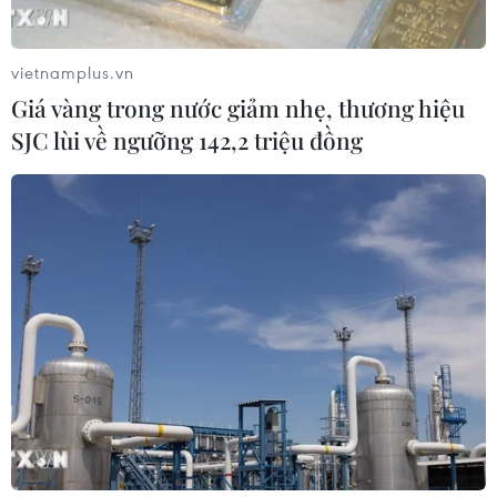
vietnamplus.vn
Giá vàng trong nước giảm nhẹ, thương hiệu
SJC lùi về ngưỡng 142,2 triệu đồng
TIN CÙNG CHUYÊN MỤC
Hà Nội cảnh báo về việc sử dụng tế
bào gốc trong khám chữa bệnh, làm
đẹp
07/08/2026 03:03