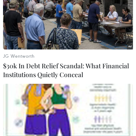
JG Wentworth
$30k In Debt Relief Scandal: What Financial
Institutions Quietly Conceal
Việt Nam ủng hộ các doanh nghiệp sang
đầu tư tại tỉnh Vân Nam
01/04/2019 08:36
Theo Phó Thủ tướng, là địa phương chung đường biên
giới và có quan hệ hữu nghị truyền thống với nhiều địa
phương của Việt Nam, Vân Nam có vai trò rất quan