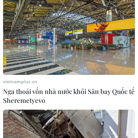
vietnamplus.vn
Nga thoái vốn nhà nước khỏi Sân bay Quốc tế
Sheremetyevo