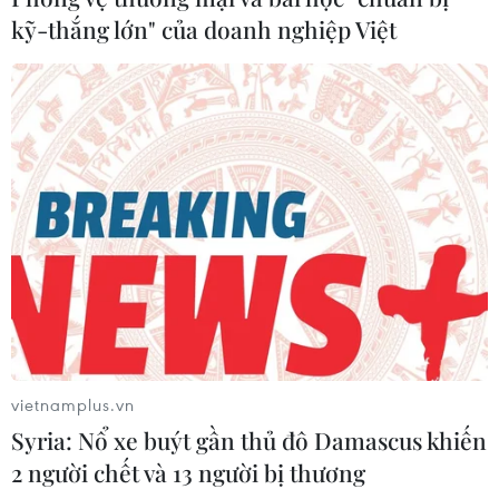
kỹ-thắng lớn" của doanh nghiệp Việt
Doanh nghiệp tỉnh Sơn Đông tìm cơ hội
hợp tác tại Việt Nam
27/05/2019 07:59
Tổng kim ngạch giữa Việt Nam và tỉnh Sơn Đông đạt 38
tỷ nhân dân tệ; đầu tư của các doanh nghiệp Sơn Đông
vietnamplus.vn
tại Việt Nam gia tăng chủ yếu ở gia công dệt may, cao
Syria: Nổ xe buýt gần thủ đô Damascus khiến
su...
2 người chết và 13 người bị thương