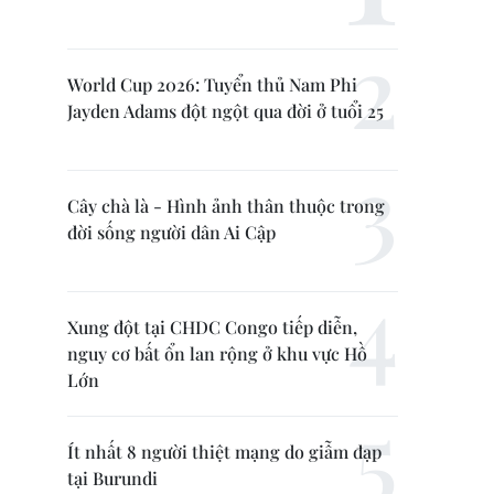
World Cup 2026: Tuyển thủ Nam Phi
Jayden Adams đột ngột qua đời ở tuổi 25
Cây chà là - Hình ảnh thân thuộc trong
đời sống người dân Ai Cập
Xung đột tại CHDC Congo tiếp diễn,
nguy cơ bất ổn lan rộng ở khu vực Hồ
Lớn
Ít nhất 8 người thiệt mạng do giẫm đạp
tại Burundi