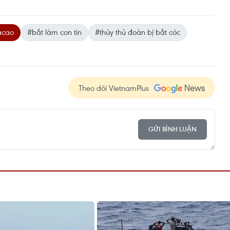
acao
#bắt làm con tin
#thủy thủ đoàn bị bắt cóc
Theo dõi VietnamPlus
GỬI BÌNH LUẬN