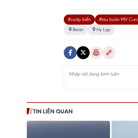
#cướp biển
#tàu buôn MV Cur
Benin
Hy Lạp
TIN LIÊN QUAN