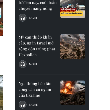
từ đêm nay, cuối tuần
chuyển nắng nóng
NGHE
Mỹ can thiệp khẩn
cấp, ngăn Israel mở
rộng đòn trừng phạt
Hezbollah
NGHE
Nga thông báo tấn
công căn cứ ngầm
của Ukraine
NGHE