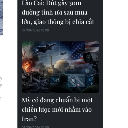
Lào Cai: Đứt gãy 30m
đường tỉnh 161 sau mưa
lớn, giao thông bị chia cắt
07/08/2026 10:08
ây
y
ủ
Mỹ có đang chuẩn bị một
chiến lược mới nhằm vào
Iran?
07/08/2026 10:08