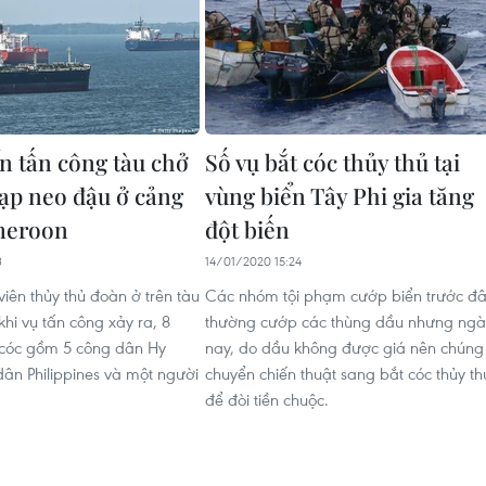
n tấn công tàu chở
Số vụ bắt cóc thủy thủ tại
ạp neo đậu ở cảng
vùng biển Tây Phi gia tăng
meroon
đột biến
3
14/01/2020 15:24
iên thủy thủ đoàn ở trên tàu
Các nhóm tội phạm cướp biển trước đ
hi vụ tấn công xảy ra, 8
thường cướp các thùng dầu nhưng ngà
 cóc gồm 5 công dân Hy
nay, do dầu không được giá nên chúng
dân Philippines và một người
chuyển chiến thuật sang bắt cóc thủy th
để đòi tiền chuộc.