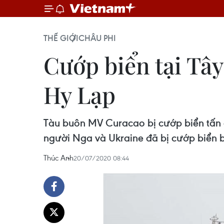
THẾ GIỚI
CHÂU PHI
Cướp biển tại Tây
Hy Lạp
Tàu buôn MV Curacao bị cướp biển tấn c
người Nga và Ukraine đã bị cướp biển b
Thúc Anh
20/07/2020 08:44