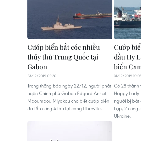
Cướp biển bắt cóc nhiều
Cướp biể
thủy thủ Trung Quốc tại
dầu Hy L
Gabon
biển Ca
23/12/2019 02:20
31/12/2019 10:0
Trong thông báo ngày 22/12, người phát
Có 28 thành v
ngôn Chính phủ Gabon Edgard Anicet
Happy Lady k
Mboumbou Miyakou cho biết cướp biển
người bị bắt
đã tấn công 4 tàu tại cảng Libreville.
Lạp, 2 công 
Ukraine.