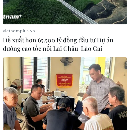
vietnamplus.vn
Đề xuất hơn 65.500 tỷ đồng đầu tư Dự án
đường cao tốc nối Lai Châu-Lào Cai
Thành phố trong thành phố - Tầm nhìn
mới trong mô hình hai cấp ở Đà Nẵng
28/05/2026 01:21
Vùng đô thị Tam Kỳ cũ đang đứng trước cơ hội trở thành
cực tăng trưởng phía Nam, hướng tới mô hình “thành
phố trong thành phố,” góp phần tạo động lực phát triển
cân bằng, bền vững cho toàn vùng.