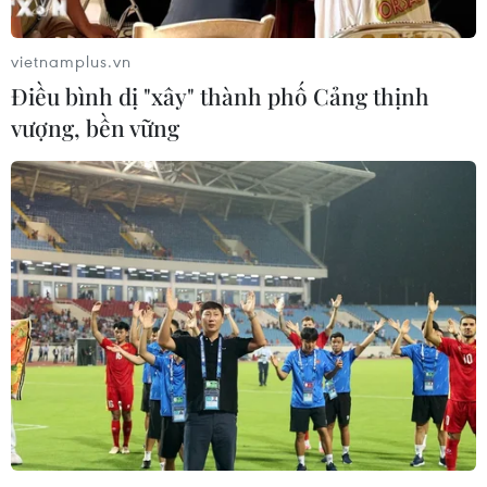
vietnamplus.vn
Điều bình dị "xây" thành phố Cảng thịnh
vượng, bền vững
Thủ tướng: Nhà ở cho thuê là phân khúc
chiến lược, phục vụ người dân
25/05/2026 14:07
Thủ tướng yêu cầu Hà Nội phải ưu tiên làm điểm, tiên
phong triển khai mô hình nhà ở cho thuê, tận dụng các
cơ chế đặc thù theo Luật Thủ đô để chủ động thiết kế,