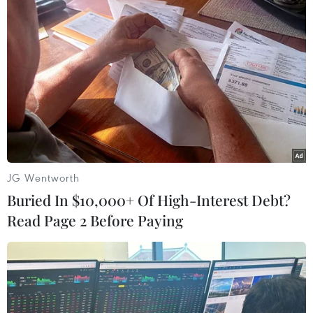
JG Wentworth
Buried In $10,000+ Of High-Interest Debt?
Read Page 2 Before Paying
#thuê đất ngắn hạn
#quỹ đất thành phố Đà Nẵng
#phát triển quỹ đất thành phố Đà Nẵng
TP. Đà Nẵng