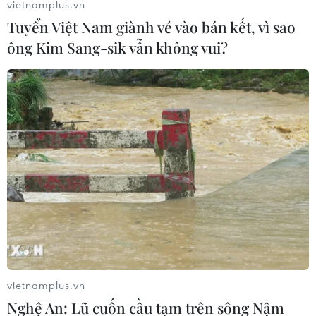
vietnamplus.vn
thực thi và giám sát chính sách.
Tuyển Việt Nam giành vé vào bán kết, vì sao
ông Kim Sang-sik vẫn không vui?
vietnamplus.vn
Nghệ An: Lũ cuốn cầu tạm trên sông Nậm