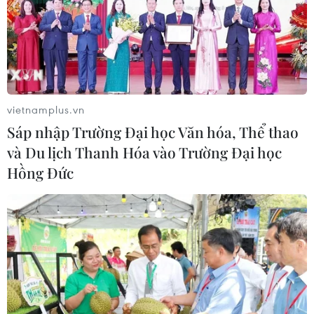
vietnamplus.vn
Sáp nhập Trường Đại học Văn hóa, Thể thao
và Du lịch Thanh Hóa vào Trường Đại học
Hồng Đức
TIN CÙNG CHUYÊN MỤC
Hà Nội kiên quyết xử lý vi phạm tại
hồ Đồng Đò
08/08/2026 03:29