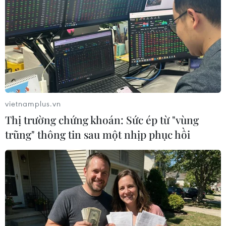
Theo dõi VietnamPlus
TIN LIÊN QUAN
vietnamplus.vn
Thị trường chứng khoán: Sức ép từ "vùng
trũng" thông tin sau một nhịp phục hồi