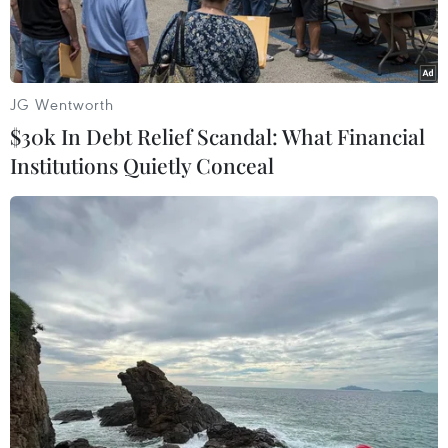
JG Wentworth
$30k In Debt Relief Scandal: What Financial
Institutions Quietly Conceal
Tổ kiểm tra kiểm đếm hồ sơ đăng ký thuê đối với 15 khu đất trên
địa bàn phường Hòa Cường.
Ngày 18/6, Trung tâm Phát triển quỹ đất thành
phố Đà Nẵng tổ chức mở và xét duyệt hồ sơ cho
thuê đất ngắn hạn theo Thông báo số 186/TB-
TTPTQĐ ngày 11/6/2026 đối với 15 khu đất trên