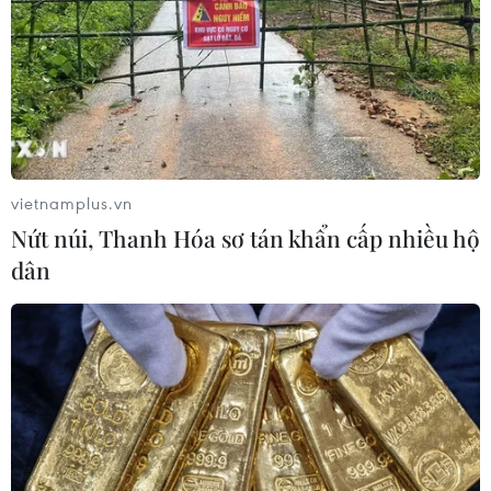
vietnamplus.vn
Nứt núi, Thanh Hóa sơ tán khẩn cấp nhiều hộ
dân