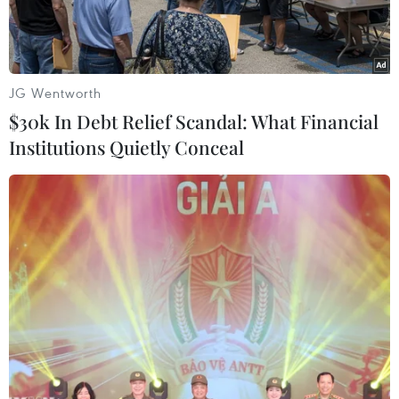
người dân.
JG Wentworth
$30k In Debt Relief Scandal: What Financial
Institutions Quietly Conceal
Ảnh minh họa. (Ảnh: Đỗ Huyền/TTXVN)
Thực hiện Kết luận của Thủ tướng Chính phủ Lê
Minh Hưng tại Thông báo số 286/TB-VPCP ngày
4/6/2026 về phát triển nhà ở cho thuê, tỉnh Ninh