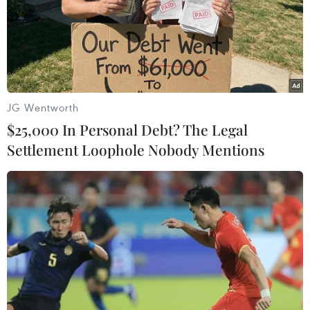
Theo dõi VietnamPlus
JG Wentworth
TIN LIÊN QUAN
$25,000 In Personal Debt? The Legal
Settlement Loophole Nobody Mentions