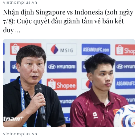
vietnamplus.vn
Nhận định Singapore vs Indonesia (20h ngày
7/8): Cuộc quyết đấu giành tấm vé bán kết
duy …
Bộ trưởng Trần Hồng Minh: Nhà ở cho
thuê sẽ là phân khúc chiến lược
05/06/2026 07:12
Bộ trưởng Trần Hồng Minh đề cập chiến lược phát triển
nhà ở xã hội và cho thuê, hướng tới đáp ứng nhu cầu
của người lao động và thị trường bất động sản.
vietnamplus.vn