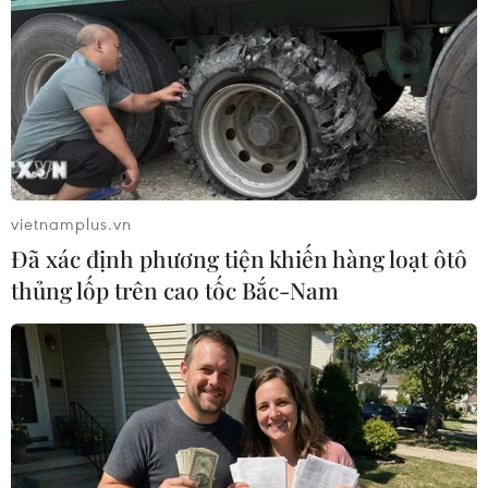
vietnamplus.vn
Đã xác định phương tiện khiến hàng loạt ôtô
thủng lốp trên cao tốc Bắc-Nam
#nhà ở cho thuê
#Ninh Bình
#khu công nghiệp
#khu kinh tế
#nhà ở xã hội
Ninh Bình