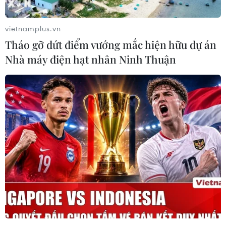
vietnamplus.vn
Tháo gỡ dứt điểm vướng mắc hiện hữu dự án
Nhà máy điện hạt nhân Ninh Thuận
Bắc Ninh phát triển mạnh nhà ở cho thuê,
nhà ở xã hội từ nay đến năm 2030
05/06/2026 02:44
Tỉnh Bắc Ninh đặt mục tiêu đến năm 2030 hoàn thành
chỉ tiêu phát triển khoảng 135.002 căn nhà ở xã hội ,
trong đó phấn đấu phát triển khoảng 10.000 căn nhà ở
cho thuê và nhà lưu trú công nhân.