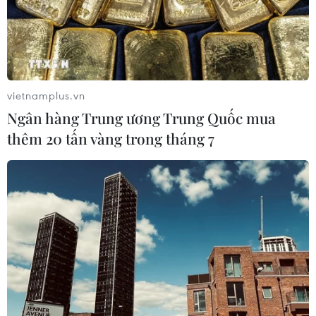
vietnamplus.vn
Ngân hàng Trung ương Trung Quốc mua
thêm 20 tấn vàng trong tháng 7
TIN CÙNG CHUYÊN MỤC
Masterise Homes đồng hành cùng
khách hàng trên toàn quốc với giải
pháp tài chính ưu việt
07/08/2026 08:39
Chính sách nhà ở của nước Anh -