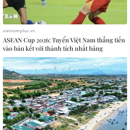
Tình hình triển khai nhà ở
cho thuê tại 5 tỉnh, thành phố phía Bắc
vietnamplus.vn
05/06/2026 04:28
ASEAN Cup 2026: Tuyển Việt Nam thẳng tiến
Thủ tướng yêu cầu trong tháng 6/2026, mỗi địa
vào bán kết với thành tích nhất bảng
phương phấn đấu khởi công ít nhất 1 dự án nhà ở cho
thuê; đồng thời sớm triển khai các dự án nhà ở cho thuê
có quy mô lớn trong quý 3, quý 4/2026.