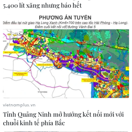
5.400 lít xăng nhưng báo hết
Đài truyền hình nhà nước Iran cho biết ông Rouhani sẽ
có bài phát biểu toàn quốc sau khi Tehran thực hiện các
vụ tấn công bằng tên lửa nhằm vào mục tiêu Mỹ ở Iraq
nhưng chưa có thời gian chính xác.
vietnamplus.vn
Tỉnh Quảng Ninh mở hướng kết nối mới với
chuỗi kinh tế phía Bắc