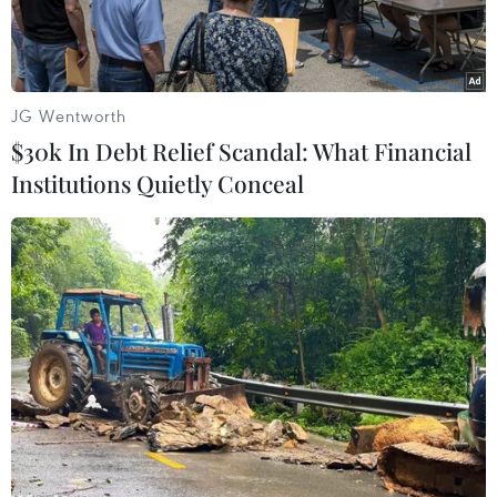
JG Wentworth
$30k In Debt Relief Scandal: What Financial
Institutions Quietly Conceal
Đại giáo chủ Ali Khamenei. (Ảnh: AFP/TTXVN)
Theo Reuters và AFP, lãnh tụ tối cao Iran, Đại
giáo chủ Ali Khamenei, ngày 8/1 tuyên bố Mỹ
nên rút khỏi khu vực và các vụ tấn công bằng
tên lửa của Tehran nhằm vào các mục tiêu của