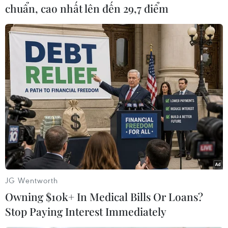
chuẩn, cao nhất lên đến 29,7 điểm
#Đại giáo chủ Ali Khamenei
#tấn công bằng tên lửa
#Hezbollah
#không kích
Iran
Theo dõi VietnamPlus
JG Wentworth
Owning $10k+ In Medical Bills Or Loans?
Stop Paying Interest Immediately
TIN LIÊN QUAN