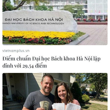
quân khỏi Trung Đông
08/01/2020 06:12
Tham mưu trưởng các lực lượng vũ trang Iran, Tướng
Mohammad Baqeri nhấn mạnh: “Giờ đây, họ đã hiểu
được sức mạnh của chúng ta, đây là lúc Mỹ rút quân
khỏi Trung Đông."
vietnamplus.vn
Điểm chuẩn Đại học Bách khoa Hà Nội lập
đỉnh với 29,54 điểm