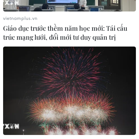
Iran ra điều kiện gì với Mỹ
trước khi mở lại Eo biển Hormuz?
vietnamplus.vn
03/08/2026 16:12
Giáo dục trước thềm năm học mới: Tái cấu
trúc mạng lưới, đổi mới tư duy quản trị
Iran tuyên bố chưa đạt đủ điều kiện
để mở lại eo biển Hormuz
03/08/2026 15:59
Làn sóng người Israel di cư ra nước
ngoài vẫn ở mức kỷ lục
03/08/2026 11:32
Tín hiệu tích cực đối với tiến trình