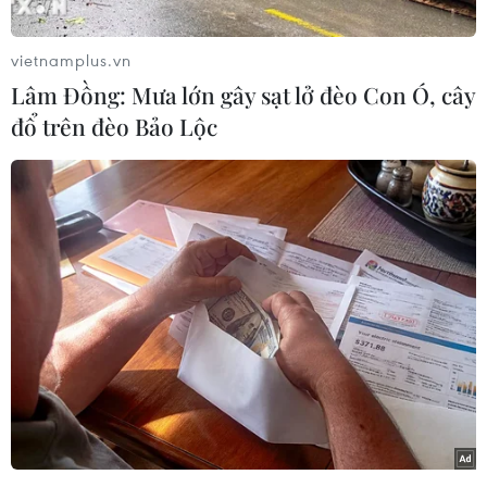
Mỹ ở Iraq là "một cái tát vào mặt" Mỹ.
Phát biểu trên truyền hình, Đại giáo chủ Iran
vietnamplus.vn
nêu rõ: "Hành động quân sự như vậy vẫn chưa
Lâm Đồng: Mưa lớn gây sạt lở đèo Con Ó, cây
đủ. Điều quan trọng là phải chấm dứt sự hiện
đổ trên đèo Bảo Lộc
diện của Mỹ ở khu vực."
Theo ông Khamenei, Mỹ đang cố gắng tiêu diệt
phong trào Hezbollah của Liban có quan hệ với
Iran nhằm giúp Israel.
[Tổng thống Iran sẽ có bài phát biểu về vụ
tấn công vào các mục tiêu Mỹ]
Ngoài ra, ông Khamenei cho biết thêm: "Đêm
qua, sự sỉ nhục đã được gửi đi" khi nước Cộng
hòa Hồi giáo này đã bắn các tên lửa vào các căn
cứ quân sự của Mỹ ở Iraq.