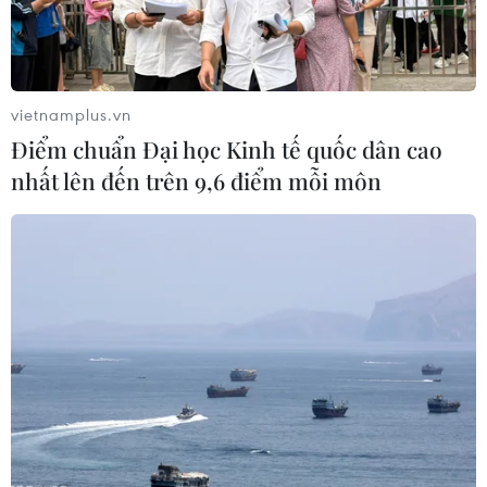
vietnamplus.vn
Điểm chuẩn Đại học Kinh tế quốc dân cao
nhất lên đến trên 9,6 điểm mỗi môn
Iran tuyên bố diệt 80 "phần tử khủng bố
Mỹ" trong vụ các tấn công
08/01/2020 06:40
Theo truyền hình Iran, ít nhất 80 "phần tử khủng bố Mỹ"
đã bị tiêu diệt trong các vụ tấn công sử dụng 15 tên lửa
mà Tehran tiến hành nhằm vào các mục tiêu Mỹ ở Iraq.