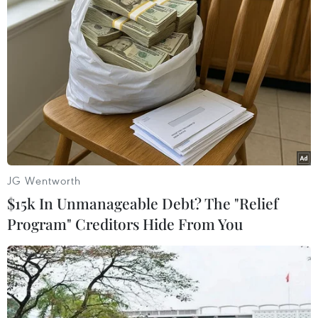
đều sẽ vấp phải một cuộc chiến tranh toàn diện trên
toàn khu vực.
JG Wentworth
$15k In Unmanageable Debt? The "Relief
Program" Creditors Hide From You
Quân đội Iran tiếp tục yêu cầu Mỹ rút