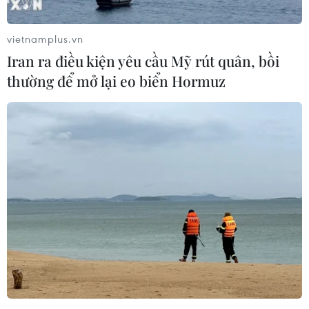
vietnamplus.vn
Iran ra điều kiện yêu cầu Mỹ rút quân, bồi
thường để mở lại eo biển Hormuz
Căng thẳng Mỹ-Iran: Ấn Độ khuyến cáo
công dân không nên đến Iraq
08/01/2020 06:52
Thông báo của Bộ Ngoại giao Ấn Độ nêu rõ: "Xét tình
hình hiện nay ở Iraq, các công dân Ấn Độ được khuyến
cáo tránh hoàn toàn việc đến Iraq nếu không cần thiết,