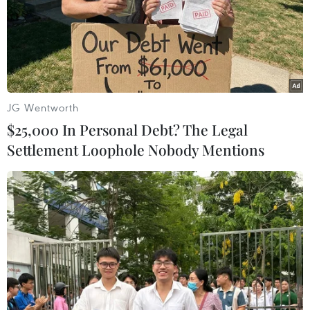
Iran tấn công căn cứ quân
sự Mỹ, cảnh báo còn nhiều cuộc tấn công
nữa
JG Wentworth
08/01/2020 06:24
$25,000 In Personal Debt? The Legal
Lầu Năm Góc xác nhận Iran ngày 7/1/2020 đã bắn
Settlement Loophole Nobody Mentions
"hơn chục" tên lửa đạn đạo nhằm vào 2 căn cứ quân sự
của Mỹ ở Iraq, nơi các lực lượng Mỹ và liên quân đồn
trú.