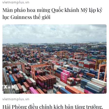
vietnamplus.vn
phục hồi kinh tế của Syria
Màn pháo hoa mừng Quốc khánh Mỹ lập kỷ
03/08/2026 07:22
lục Guinness thế giới
Tổng thống Mỹ: Các bên đạt bước
tiến hướng tới chấm dứt xung đột với
Iran
03/08/2026 06:24
Xem thêm
vietnamplus.vn
Hải Phòng điều chỉnh kịch bản tăng trưởng,
CƠ QUAN CHỦ QUẢN: THÔNG TẤN XÃ VIỆT NAM