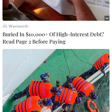
JG Wentworth
Buried In $10,000+ Of High-Interest Debt?
Read Page 2 Before Paying
Hiện trường vụ đánh bom ở khu đỗ xe bên ngoài một nhà hàng
tại khu vực Talbiyah, Đông Bắc Baghdad. (Nguồn: AFP)
Có ít nhất 18 người thiệt mạng và hơn 50 người
bị thương trong ba vụ đánh bom liều chết ngày
21/10 tại khu vực người Shiite sinh sống ở Đông
Bắc thủ đô Baghdad, Iraq.