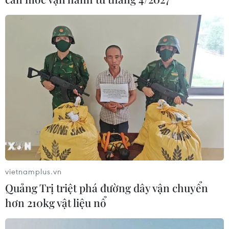
giải giáp Hezbollah tại Nam Liban
04/08/2026 22:42
Iran-Oman đàm phán thiết lập tuyến
hàng hải mới qua eo biển Hormuz
04/08/2026 22:42
Cố vấn quân sự Iran tiết lộ
sốc, tuyên bố hàng trăm binh sĩ Mỹ
đã thiệt mạng
vietnamplus.vn
04/08/2026 15:51
Quảng Trị triệt phá đường dây vận chuyển
hơn 210kg vật liệu nổ
Liban và Israel nối lại đàm phán trực
tiếp về giải giáp Hezbollah