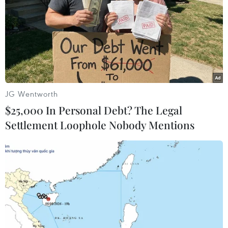
21/10/2014 06:48
Chính quyền của Tổng thống Mỹ Barack Obama ngày
20/10 thông báo đã phê chuẩn hợp đồng bán đạn
dược các loại có tổng trị giá 600 triệu USD cho Iraq.
JG Wentworth
$25,000 In Personal Debt? The Legal
Settlement Loophole Nobody Mentions