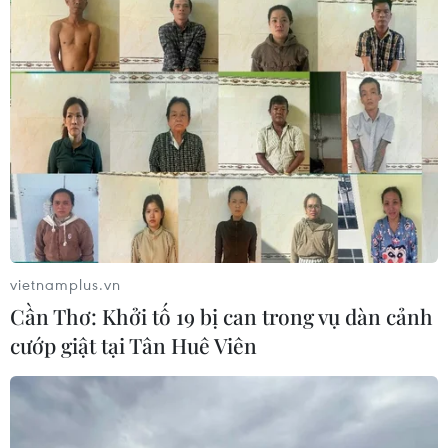
vietnamplus.vn
Cần Thơ: Khởi tố 19 bị can trong vụ dàn cảnh
cướp giật tại Tân Huê Viên