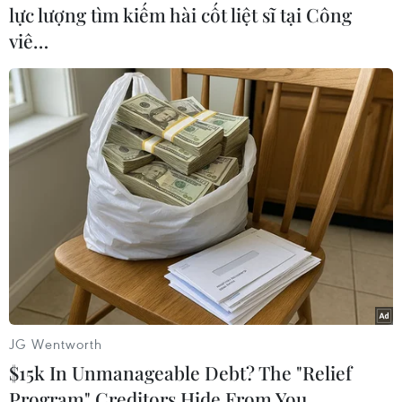
lực lượng tìm kiếm hài cốt liệt sĩ tại Công
viê…
#Iraq
#Baghdad
#Talbiyah
#Người Shiite
#Đánh bom liều chết
#Nhà nước Hồi giáo
#IS
#Khủng bố
Iraq
Theo dõi VietnamPlus
JG Wentworth
Nhà nước Hồi giáo tự xưng IS
$15k In Unmanageable Debt? The "Relief
Program" Creditors Hide From You
Hội đồng Bảo an đánh giá về mối đe dọa của IS