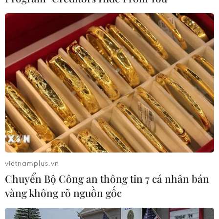
đối với hòa bình, an ninh quốc tế
Lực lượng an ninh Thổ Nhĩ Kỳ bắt giữ 209 nghi
phạm liên quan đến IS
Tổng thống Mỹ Donald Trump tuyên bố thủ lĩnh
số 2 của IS bị tiêu diệt
Syria siết chặt an ninh sau vụ nhóm IS ám sát
giáo sỹ nổi tiếng
Thổ Nhĩ Kỳ bắt giữ 90 đối tượng tình nghi có
liên hệ với nhóm khủng bố IS
vietnamplus.vn
Chuyển Bộ Công an thông tin 7 cá nhân bán
vàng không rõ nguồn gốc