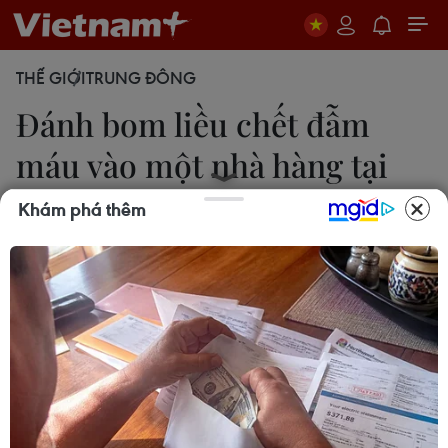
THẾ GIỚI
TRUNG ĐÔNG
Đánh bom liều chết đẫm
máu vào một nhà hàng tại
Iraq
Khám phá thêm
22/10/2014 01:42
Đã có ít nhất 18 người thiệt mạng và hơn 50 người
bị thương trong ba vụ đánh bom liều chết ngày
21/10 tại khu vực người Shiite ở Đông Bắc thủ đô
Baghdad, Iraq.