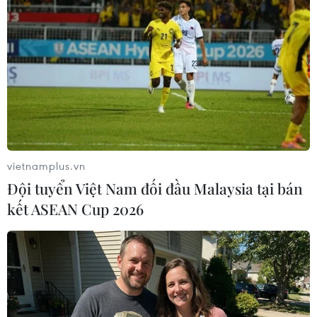
lượng IS tại Iraq và Syria đã lên tới 424 triệu USD kể từ
khi các cuộc không kích bắt đầu hôm 8/8 vừa qua.
vietnamplus.vn
Đội tuyển Việt Nam đối đầu Malaysia tại bán
kết ASEAN Cup 2026
Tổng thống Mỹ phê chuẩn hợp đồng bán
vũ khí 600 triệu USD cho Iraq