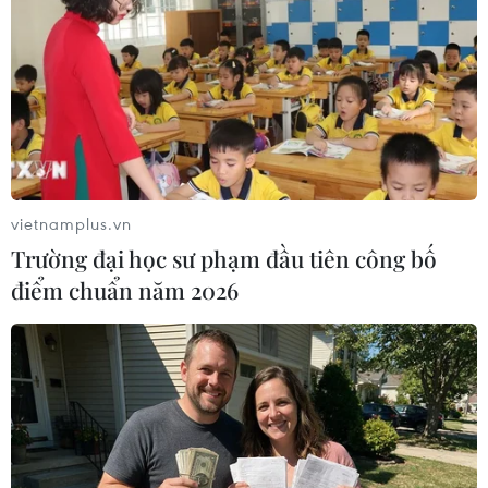
22/03/2018 04:26
Phiến quân Boko Haram đã thả thêm 28 nữ sinh trong
tổng số 110 nữ sinh bị nhóm này bắt cóc tại trường Cao
đẳng Công nghệ và Khoa học ở thị trấn Dapchi Đông
Bắc nước này hồi tháng trước.
vietnamplus.vn
Trường đại học sư phạm đầu tiên công bố
điểm chuẩn năm 2026