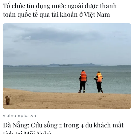
Tổ chức tín dụng nước ngoài được thanh
23/07/2026 07:23
toán quốc tế qua tài khoản ở Việt Nam
Dịch Ebola: Số ca tử vong ở châu Phi
tăng lên hơn 1.000 người
22/07/2026 22:56
Xem thêm
vietnamplus.vn
CƠ QUAN CHỦ QUẢN: THÔNG TẤN XÃ VIỆT NAM
Đà Nẵng: Cứu sống 2 trong 4 du khách mất
Tổng Biên tập: TRẦN TIẾN DUẨN
tích tại Mũi Nghê