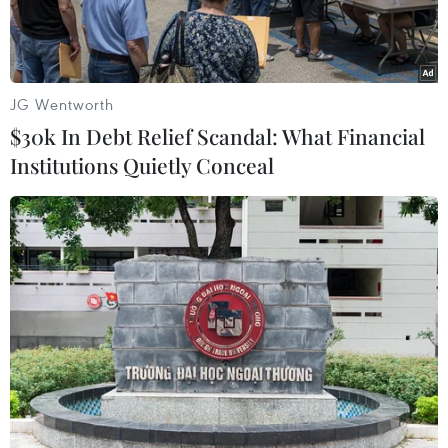
JG Wentworth
$30k In Debt Relief Scandal: What Financial
Institutions Quietly Conceal
Các tay súng Boko Haram. (Nguồn: AFP)
Giới chức Nigeria ngày 22/4 cho biết một vụ tấn
công liều chết đã xảy ra tại một đền thờ Hồi giáo
đang trong quá trình xây dựng lại tại thị trấn
Bama, bang Borno, miền Đông Bắc nước này,
làm ít nhất 3 người thiệt mạng và 9 người bị
thương.