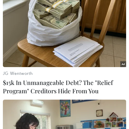
TIN LIÊN QUAN
JG Wentworth
$15k In Unmanageable Debt? The "Relief
Program" Creditors Hide From You
Nigeria: Phiến quân Boko Haram tiếp tục
thả những nữ sinh bị bắt cóc