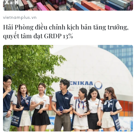
vietnamplus.vn
Hải Phòng điều chỉnh kịch bản tăng trưởng,
quyết tâm đạt GRDP 13%
Quân đội Nigeria giải cứu 149 con tin từ
nhóm Boko Haram
08/04/2018 23:10
Quân đội Nigeria đã xác nhận rằng họ đã giải cứu 149
con tin từ nhóm khủng bố Boko Haram trong một chiến
dịch ở bang Borno, ở phía Đông Bắc nước này.
TIN CÙNG CHUYÊN MỤC