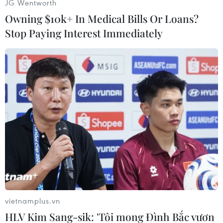
JG Wentworth
Owning $10k+ In Medical Bills Or Loans?
Stop Paying Interest Immediately
vietnamplus.vn
HLV Kim Sang-sik: 'Tôi mong Đình Bắc vươn