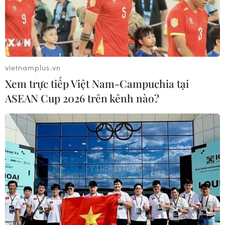
vietnamplus.vn
Xem trực tiếp Việt Nam-Campuchia tại
#Đề thi Vật lý kỳ thi tốt nghiệp
#Đánh giá đề thi lý thuyết
ASEAN Cup 2026 trên kênh nào?
#Chọn môn Vật lý phổ biến
#Kỳ thi tốt nghiệp THPT 2026
#Chương trình thi môn Vật lý
#Đề thi chính thức môn Vật lý
#Số lượng thí sinh đăng ký
#Môn khoa học tự nhiên
#Thời gian thi năm 2026
#Lịch thi tốt nghiệp trung học phổ thông
Theo dõi VietnamPlus