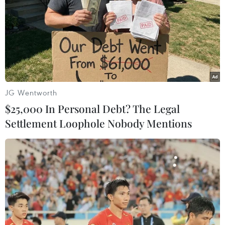
buổi cuối cùng với môn tự
chọn
Lịch sử là môn có nhiều thí sinh đăng ký nhất với
570.800 em, tiếp đến là Địa lý với 448.725 em, Vật
lý có 389.630 thí sinh đăng ký và Ngoại ngữ có
347.455 em.
JG Wentworth
$25,000 In Personal Debt? The Legal
Settlement Loophole Nobody Mentions
(Vietnam+)