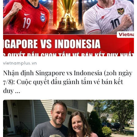
vietnamplus.vn
Nhận định Singapore vs Indonesia (20h ngày
7/8): Cuộc quyết đấu giành tấm vé bán kết
duy …
Thi tốt nghiệp THPT:
Sáng nay, thí sinh dự thi