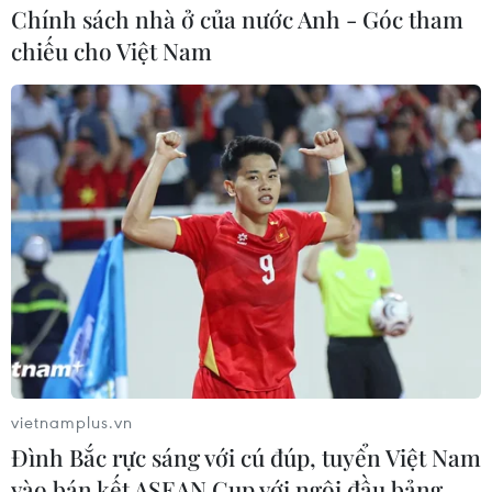
Chính sách nhà ở của nước Anh - Góc tham
chiếu cho Việt Nam
Toàn cảnh ngày đầu tiên của kỳ thi
tốt nghiệp THPT Quốc gia năm 2026
11/06/2026 13:00
Ngày 11/6, hơn 1,2 triệu sĩ tử cả nước đã hoàn thành hai
môn thi Ngữ văn và Toán. Đề thi đổi mới đầy bất ngờ
cùng công tác an ninh nghiêm ngặt là tâm điểm của
ngày thi đầu tiên.
vietnamplus.vn
Đình Bắc rực sáng với cú đúp, tuyển Việt Nam
vào bán kết ASEAN Cup với ngôi đầu bảng