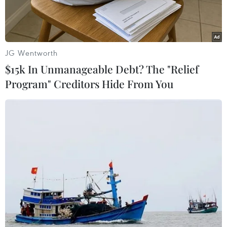
JG Wentworth
$15k In Unmanageable Debt? The "Relief
Program" Creditors Hide From You
Đề thi môn Vật lý. (Ảnh: PV/Vietnam+)
Sáng nay, thí sinh đã hoàn thành các môn thi tự
chọn trong Kỳ thi Tốt nghiệp Trung học phổ
thông năm 2026.