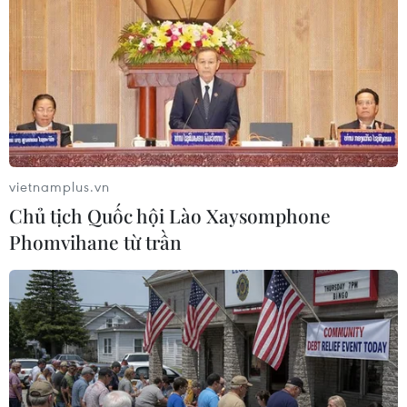
truyền nhiễm nguy hiểm Whitmore
22/09/2023 04:19
Vi khuẩn Burkholderia pseudomallei gây bệnh Whitmore
sống trong đất, nước bị nhiễm khuẩn và xâm nhập vào
cơ thể chủ yếu qua da khi có vết thương hở tiếp xúc trực
tiếp với đất, nước bị nhiễm khuẩn.
vietnamplus.vn
Chủ tịch Quốc hội Lào Xaysomphone
Phomvihane từ trần