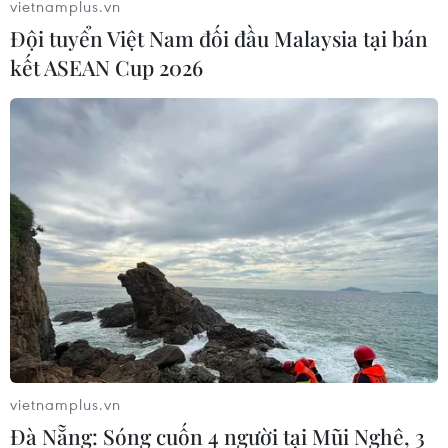
vietnamplus.vn
có thẻ bảo hiểm y tế tự thanh toán chi phí khám bệnh,
Đội tuyển Việt Nam đối đầu Malaysia tại bán
chữa bệnh.
kết ASEAN Cup 2026
vietnamplus.vn
Hướng dẫn mới để giám sát và phòng,
Đà Nẵng: Sóng cuốn 4 người tại Mũi Nghê, 3