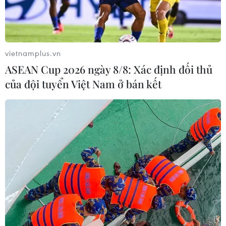
vietnamplus.vn
ASEAN Cup 2026 ngày 8/8: Xác định đối thủ
của đội tuyển Việt Nam ở bán kết
Từ 20/10/2023: COVID-19
chính thức thành bệnh truyền nhiễm
nhóm B
20/10/2023 07:30
Theo Quyết định số 26/2023/QĐ-TTg của Thủ tướng
ban hành ngày 19/10, từ ngày 20/10, COVID-19 không
còn là bệnh truyền nhiễm nhóm A mà chuyển sang
thuộc nhóm B.