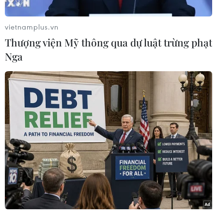
nhiễm nhóm B được ưu tiên bố trí ngân sách
cho hoạt động khám chữa bệnh.
vietnamplus.vn
Bộ Y tế đề xuất Danh mục Bệnh truyền nhiễm
Thượng viện Mỹ thông qua dự luật trừng phạt
nhóm B được ưu tiên bố trí ngân sách cho hoạt
Nga
động khám bệnh, chữa bệnh gồm 8 bệnh: dại;
lao phổi; uốn ván; bệnh do virus gây ra hội
chứng suy giảm miễn dịch mắc phải ở người
(HIV/AIDS); sốt rét; bệnh do liên cầu lợn ở
người; than; viêm não virus.
Bộ Y tế cho biết tiêu chí lựa chọn bệnh truyền
nhiễm nhóm B được ưu tiên bố trí ngân sách
cho hoạt động khám bệnh, chữa bệnh theo Luật
Khám bệnh, Chữa bệnh số 15/2023/QH15 (có
hiệu lực thi hành từ ngày 1/1/2024) như sau:
tính chất nguy hiểm của bệnh; tỷ lệ tử vong, để