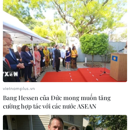
#Bộ Y tế
#Bệnh truyền nhiễm
#Ngân sách khám chữa bệnh
#Tỷ lệ tử vong
#Danh mục Bệnh truyền nhiễm
vietnamplus.vn
Bang Hessen của Đức mong muốn tăng
cường hợp tác với các nước ASEAN
Theo dõi VietnamPlus