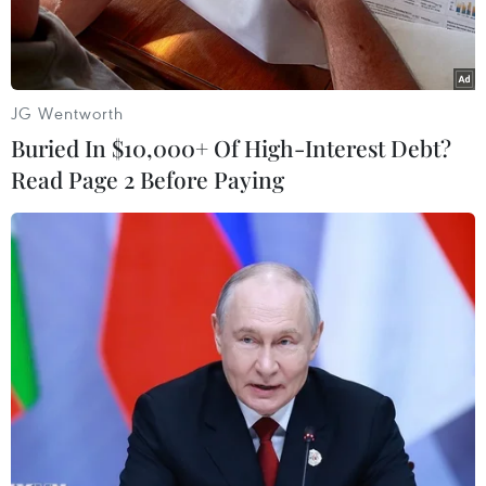
JG Wentworth
Buried In $10,000+ Of High-Interest Debt?
Read Page 2 Before Paying
Bộ Y tế đề xuất Danh mục Bệnh truyền nhiễm nhóm B được ưu
tiên bố trí ngân sách cho hoạt động khám bệnh, chữa bệnh.
(Nguồn: Vietnam+)
Bộ Y tế đang lấy ý kiến nhân dân vào dự thảo
Thông tư quy định Danh mục Bệnh truyền