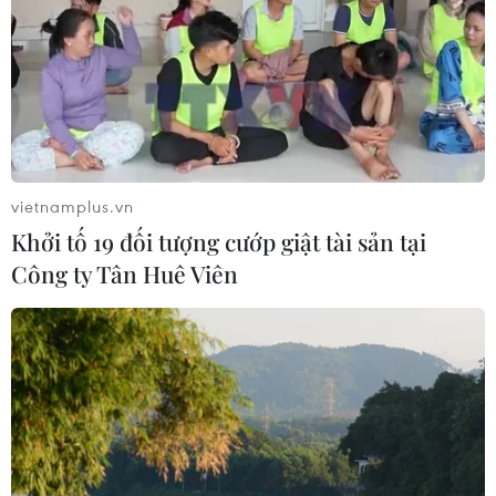
học gia đình
03/08/2026 07:04
Siết giám định, kiểm soát chặt chi
phí khám chữa bệnh bảo hiểm y tế
02/08/2026 10:10
vietnamplus.vn
Khởi tố 19 đối tượng cướp giật tài sản tại
Công ty Tân Huê Viên
Điều trị hiệu quả ca ung thư phổi
mang đồng thời hai đột biến gen
hiếm gặp
02/08/2026 05:58
Giao chỉ tiêu bao phủ bảo hiểm y tế
toàn quốc đạt 100% vào năm 2030