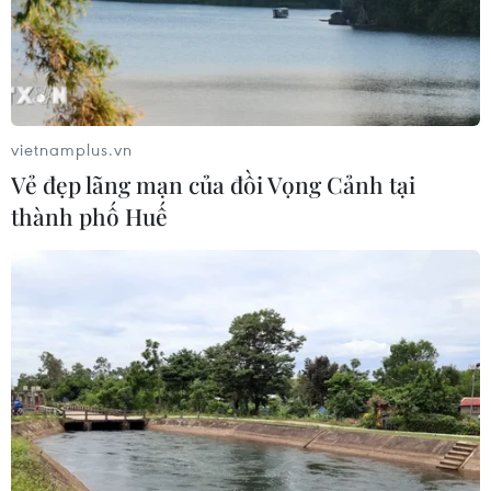
02/08/2026 04:54
Tạo đột phá từ y tế cơ sở đến phát
triển nguồn nhân lực
vietnamplus.vn
02/08/2026 03:25
Vẻ đẹp lãng mạn của đồi Vọng Cảnh tại
thành phố Huế
Báo động cận thị học đường khi
nhiều trẻ giảm thị lực từ rất sớm
01/08/2026 09:31
Thành phố Hồ Chí Minh phát triển
hệ thống y tế đa tầng, đồng bộ, thống
nhất