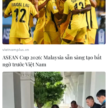
Phim Việt lần thứ tư ghi dấu ấn tại
chương trình chiếu phim mùa Hè ở
Berlin
10/08/2026 02:28
Chuỗi chương trình nghệ thuật lan
tỏa tinh thần hiếu hạnh mùa Vu Lan
vietnamplus.vn
09/08/2026 15:02
ASEAN Cup 2026: Malaysia sẵn sàng tạo bất
ngờ trước Việt Nam
Đà Nẵng: Sôi nổi các hoạt
động giao lưu tại Lễ hội Việt Nam -
Hàn Quốc
09/08/2026 11:46