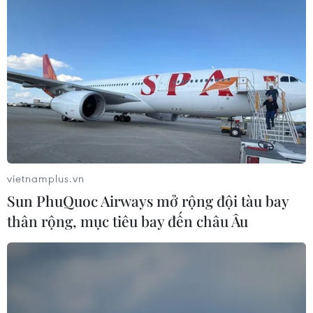
07/08/2026 03:40
Nghệ nhân Đặng Văn Hậu
thổi sức sống mới cho nghệ thuật tò
he truyền thống
07/08/2026 03:19
Xem thêm
vietnamplus.vn
Sun PhuQuoc Airways mở rộng đội tàu bay
thân rộng, mục tiêu bay đến châu Âu
CƠ QUAN CHỦ QUẢN: THÔNG TẤN XÃ VIỆT NAM
Tổng Biên tập: TRẦN TIẾN DUẨN