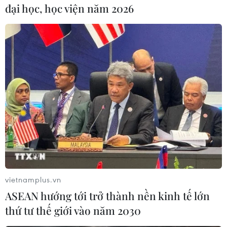
đại học, học viện năm 2026
#Biên phòng
Điện Biên
Lào
Việt Nam
Theo dõi VietnamPlus
TIN CÙNG CHUYÊN MỤC
Thành phố Hồ Chí Minh bắn pháo
vietnamplus.vn
hoa tại 7 điểm chào mừng 81 năm
ASEAN hướng tới trở thành nền kinh tế lớn
Quốc khánh
thứ tư thế giới vào năm 2030
10/08/2026 12:00