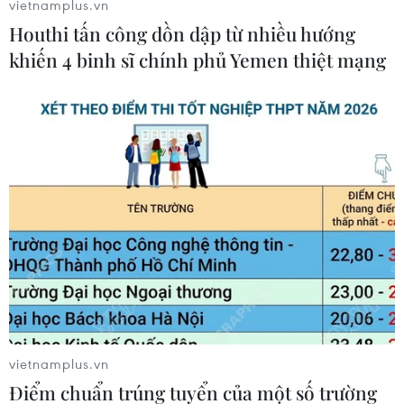
vietnamplus.vn
biên phòng trên địa bàn tỉnh Điện Biên./.
Houthi tấn công dồn dập từ nhiều hướng
khiến 4 binh sĩ chính phủ Yemen thiệt mạng
Xuân Tiến (TTXVN)
vietnamplus.vn
Điểm chuẩn trúng tuyển của một số trường
#Việt Nam-Lào
#Giao lưu hữu nghị
#Đoàn nghệ thuật