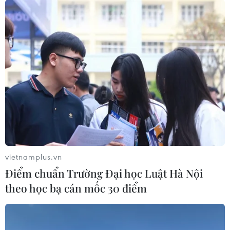
07/08/2026 08:31
Miss Galaxy Vietnam 2026: Sân chơi
nhan sắc khác biệt với dấu ấn công
nghệ
07/08/2026 07:40
Nhịp điệu Samulnori vang
dội, Áo dài - Hanbok 'khoe sắc' bên
sông Hàn
vietnamplus.vn
07/08/2026 04:39
Điểm chuẩn Trường Đại học Luật Hà Nội
theo học bạ cán mốc 30 điểm
Để di sản ướp trà sen Quảng An luôn
song hành cùng nhịp sống đương
đại