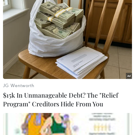
điều trị, dịch bệnh tại CHDC Congo có thể trở
thành một trong những đợt bùng phát nghiêm
trọng nhất kể từ sau thảm họa Ebola tại Tây Phi
giai đoạn 2014 - 2016 khiến hơn 11.000 người
thiệt mạng./.
Dịch Ebola: WHO kêu gọi
Uganda tiếp tục hỗ trợ
CHDC Congo
JG Wentworth
WHO kêu gọi Uganda tiếp tục hỗ
$15k In Unmanageable Debt? The "Relief
trợ CHDC Congo trong nỗ lực
Program" Creditors Hide From You
khống chế đợt bùng phát dịch
Ebola do chủng Bundibugyo gây
ra, khi dịch bệnh tiếp tục lan rộng
ở khu vực biên giới giữa hai
nước.