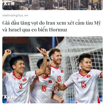
đã ghi nhận ít nhất 101 ca tử vong trong tổng số 550 ca
mắc bệnh được xác nhận tính đến ngày 7/6.
vietnamplus.vn
Giá dầu tăng vọt do Iran xem xét cấm tàu Mỹ
và Israel qua eo biển Hormuz
Dịch Ebola: WHO cảnh báo dịch đang lan