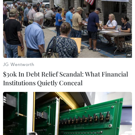
#Dịch Ebola
#Tình hình dịch Ebola ở châu Phi
#phòng chống dịch Ebola
CHDC Congo
Theo dõi VietnamPlus
JG Wentworth
$30k In Debt Relief Scandal: What Financial
Institutions Quietly Conceal
TIN LIÊN QUAN