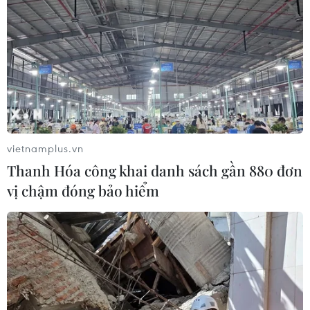
vietnamplus.vn
Thanh Hóa công khai danh sách gần 880 đơn
vị chậm đóng bảo hiểm