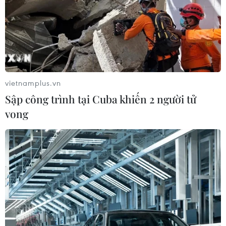
vietnamplus.vn
Sập công trình tại Cuba khiến 2 người tử
vong
TIN CÙNG CHUYÊN MỤC