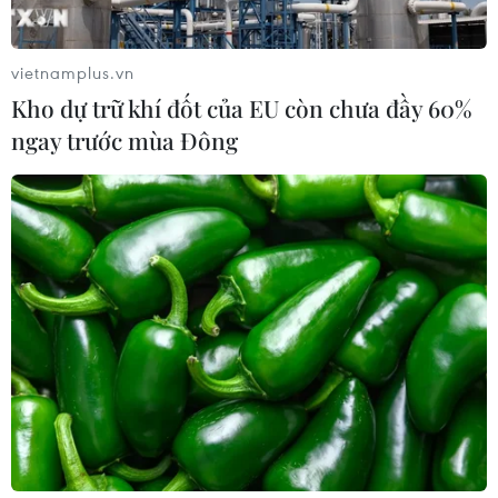
WHO ghi nhận tín hiệu tích cực từ
thử nghiệm điều trị Ebola tại Congo
vietnamplus.vn
04/08/2026 22:42
Kho dự trữ khí đốt của EU còn chưa đầy 60%
ngay trước mùa Đông
Báo động xu hướng gia tăng người
trẻ mắc ung thư
04/08/2026 14:10
Mỹ ghi nhận ca tử vong đầu tiên
trong mùa dịch cyclosporiasis
04/08/2026 07:11
Phát hiện mới về quá trình lão hóa