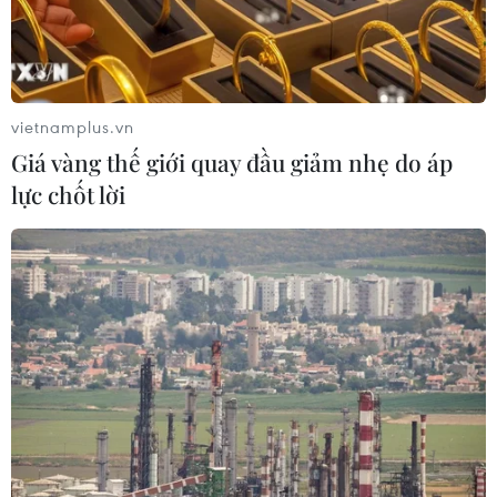
vietnamplus.vn
Giá vàng thế giới quay đầu giảm nhẹ do áp
lực chốt lời
Dịch Ebola: Hơn 18% ca mắc tại CHDC
Congo đã tử vong
09/06/2026 22:46
Chưa đầy một tháng sau khi tuyên bố bùng phát dịch
vào ngày 15/5, miền Đông Cộng hòa Dân chủ Congo