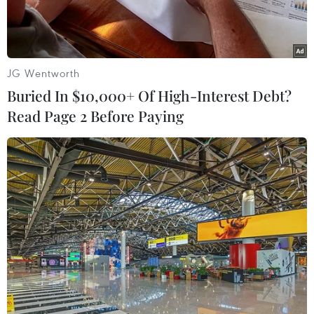
JG Wentworth
Buried In $10,000+ Of High-Interest Debt?
Read Page 2 Before Paying
Vật tư phòng chống dịch bệnh được vận chuyển tới Bunia, tỉnh
Ituri, CHDC Congo. (Ảnh: THX/TTXVN)
Theo phóng viên TTXVN tại châu Phi, Tổ chức Y
tế Thế giới (WHO) ngày 12/6 cảnh báo vẫn còn
nhiều “điểm mù” trong công tác giám sát dịch tễ