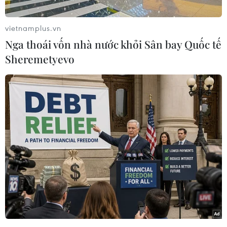
tại CHDC Congo, cho thấy quy mô thực sự của
đợt bùng phát Ebola hiện nay có thể lớn hơn
vietnamplus.vn
đáng kể so với các số liệu chính thức.
Nga thoái vốn nhà nước khỏi Sân bay Quốc tế
WHO cho biết kể từ khi dịch bệnh được công bố
Sheremetyevo
ngày 15/5, CHDC Congo đã ghi nhận 676 ca mắc
Ebola được xác nhận, trong đó có 136 trường
hợp tử vong.
Ngoài ra còn có 119 ca nghi nhiễm và 32 bệnh
nhân đã hồi phục. Dịch bệnh hiện tập trung chủ
yếu tại tỉnh Ituri nhưng cũng đã lan sang 2 tỉnh
Bắc Kivu và Nam Kivu, đồng thời xuất hiện tại
nước láng giềng Uganda.
Phát biểu tại thành phố Beni thuộc tỉnh Bắc
Kivu, chuyên gia dịch tễ học của WHO Olivier le
Polain cho biết gần như ngày nào cũng phát