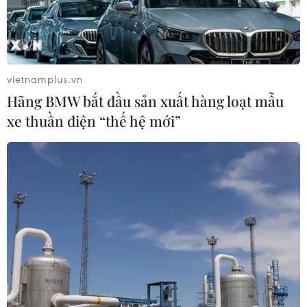
Ớt nhập khẩu từ Mexico khiến hàng
trăm người tiêu dùng Mỹ nhiễm
khuẩn Salmonella
vietnamplus.vn
07/08/2026 00:43
Hãng BMW bắt đầu sản xuất hàng loạt mẫu
xe thuần điện “thế hệ mới”
Nước thải từ máy bay có thể giúp
phát hiện sớm nguy cơ đại dịch
06/08/2026 22:30
Italy và Hy Lạp trở thành điểm nóng
của virus Tây sông Nile
06/08/2026 13:24