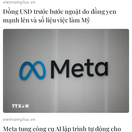
vietnamplus.vn
Đồng USD trước bước ngoặt do đồng yen
mạnh lên và số liệu việc làm Mỹ
World Cup 2026: Mỹ triển khai lá chắn
chống drone
09/06/2026 23:27
Công tác an ninh cho FIFA World Cup 2026 ở Mỹ đang
được mở rộng lên không phận, khi các cơ quan thực thi
pháp luật chuẩn bị đối phó với những hoạt động của
drone.
vietnamplus.vn
Meta tung công cụ AI lập trình tự động cho