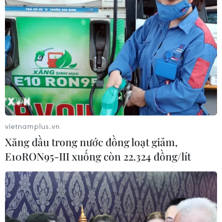
#WC 2026-bt
#World Cup 2026
#Nắng nóng
#Bức xạ Mặt Trời
#Thời tiết khắc nghiệt
Mỹ
vietnamplus.vn
Theo dõi VietnamPlus
Xăng dầu trong nước đồng loạt giảm,
E10RON95-III xuống còn 22.324 đồng/lít
WORLD CUP 2026
Đình chỉ chức vụ một hiệu trưởng do liên quan
đường dây cá độ bóng đá