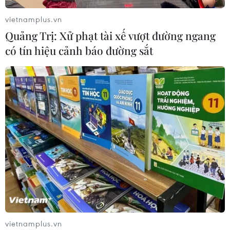
vietnamplus.vn
Quảng Trị: Xử phạt tài xế vượt đường ngang
có tín hiệu cảnh báo đường sắt
CƠ QUAN CHỦ QUẢN: THÔNG TẤN XÃ VIỆT NAM
Tổng Biên tập: TRẦN TIẾN DUẨN
Phó Tổng Biên tập: NGUYỄN THỊ TÁM, KHÚC THANH
THỦY
Sở hữu trí tuệ
Quy định sử dụng
RSS
Hỗ trợ
Ngôn ngữ
TTXVN
Dịch vụ tin
Quảng cáo
Liên hệ
vietnamplus.vn