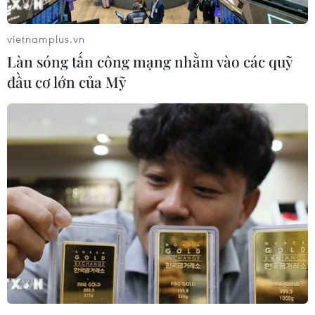
Với dự báo nhiệt độ trung bình thường xuyên
vượt ngưỡng 32 độ C, giải đấu năm 2026 đang
vietnamplus.vn
trên đường trở thành phiên bản "nóng bỏng"
Làn sóng tấn công mạng nhằm vào các quỹ
nhất kể từ khi Mỹ đăng cai vào năm 1994.
đầu cơ lớn của Mỹ
Theo chuyên gia khí tượng Aaron Mentkowski
của đài WKBW-TV Buffalo, các sân vận động
ngoài trời tại Mỹ sẽ là những "lò bánh mỳ" thực
thụ khi mặt cỏ hấp thụ bức xạ Mặt Trời và tỏa
nhiệt ngược lại, khiến không khí trở nên ngột
ngạt do thiếu gió.
Cựu tiền đạo Jurgen Klinsmann của đội tuyển
Đức từng hồi tưởng về cái nóng kinh hoàng
năm 1994 tại Chicago khi kể rằng việc duy trì
nhịp điệu thi đấu trong điều kiện khắc nghiệt
đó là một thử thách cực hạn đối với thể lực cầu