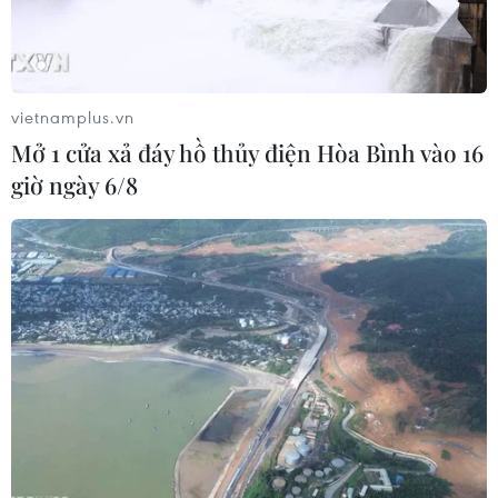
tuyển Iran đã trở thành tâm điểm theo cách không ai
mong muốn. Không phải vì một chiến thắng gây sốc,
mà bởi những rắc rối dồn dập bên ngoài đường biên.
vietnamplus.vn
Mở 1 cửa xả đáy hồ thủy điện Hòa Bình vào 16
giờ ngày 6/8
World Cup 2026: Góc Việt Nam ghi dấu ấn