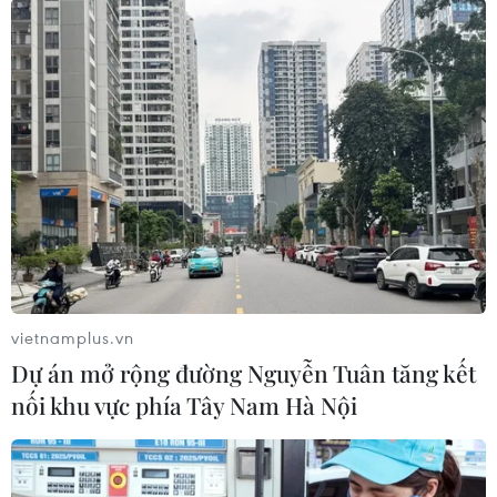
Giá vé đắt nhất cho trận mở màn
của đội tuyển Mỹ gặp Paraguay
lên tới 2.735 USD - thậm chí còn
cao hơn giá vé chung kết World
Cup 2022 - trong khi vé rẻ nhất
cũng đã ở mức 1.120 USD.
(TTXVN/Vietnam+)
vietnamplus.vn
Dự án mở rộng đường Nguyễn Tuân tăng kết
nối khu vực phía Tây Nam Hà Nội