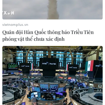
vietnamplus.vn
Quân đội Hàn Quốc thông báo Triều Tiên
phóng vật thể chưa xác định
Theo chuyên gia, các sân vận động ngoài trời tại Mỹ sẽ là
những "lò bánh mỳ" thực thụ khi mặt cỏ hấp thụ bức xạ Mặt Trời
và tỏa nhiệt ngược lại. (Ảnh: Thanh Tuấn/TTXVN)
Theo phóng viên TTXVN tại New York, kỳ World
Cup sắp tới tại Mỹ hứa hẹn sẽ "đốt cháy" mọi
giới hạn khi các siêu sao không chỉ đấu trí trên
sân cỏ mà còn phải vượt qua cái nóng kỷ lục để
không bị “nướng chín.”