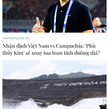
vietnamplus.vn
Nhận định Việt Nam vs Campuchia: 'Phù
thủy Kim' sẽ xoay tua toan tính đường dài?
Tuyển Iran được vệ binh quốc gia
Mexico hộ tống, đón cú sốc lớn trước
World Cup
10/06/2026 04:30
Chưa ra sân tại vòng chung kết World Cup 2026, đội