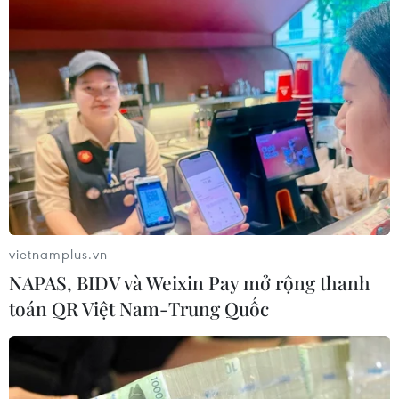
Mỹ thu hồi gần 1,6 triệu quả trứng do
nguy cơ nhiễm khuẩn Salmonella
24/07/2026 05:34
Venezuela ghi nhận 3 ca tử vong do
virus Hanta
22/07/2026 06:57
vietnamplus.vn
NAPAS, BIDV và Weixin Pay mở rộng thanh
Sản phụ ở Australia sinh 4 bé gái
toán QR Việt Nam-Trung Quốc
cùng trứng theo cách hoàn toàn tự
nhiên
22/07/2026 06:38