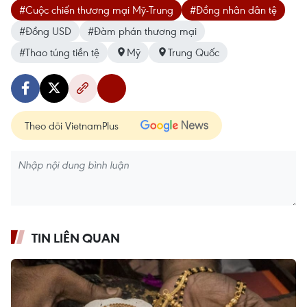
#Cuộc chiến thương mại Mỹ-Trung
#Đồng nhân dân tệ
#Đồng USD
#Đàm phán thương mại
#Thao túng tiền tệ
Mỹ
Trung Quốc
Theo dõi VietnamPlus
TIN LIÊN QUAN