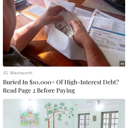
#Điều hòa nhiệt độ
#Động đất
#Sóng thần
#Solomons
#Núi lửa phun trào
#7
#7 độ Richter
#Tâm chấn động đất
Solomon
Theo dõi VietnamPlus
JG Wentworth
Buried In $10,000+ Of High-Interest Debt?
Read Page 2 Before Paying
TIN LIÊN QUAN