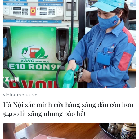
làm việc đến tỉnh này để hỗ trợ công tác khắc
phục hậu quả thiên tai./.
(TTXVN/Vietnam+)
vietnamplus.vn
Hà Nội xác minh cửa hàng xăng dầu còn hơn
5.400 lít xăng nhưng báo hết