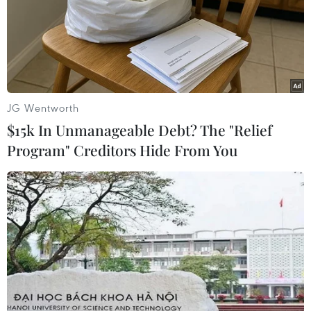
JG Wentworth
$15k In Unmanageable Debt? The "Relief
Program" Creditors Hide From You
Tổng thống Indonesia thị sát công tác
khắc phục hậu quả động đất
08/12/2016 13:19
Chính phủ Indonesia hỗ trợ gia đình mỗi nạn nhân bị