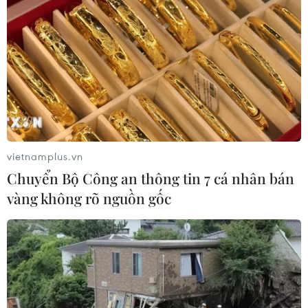
Quảng Trị quyết tâm bàn giao sớm
mặt bằng Dự án Nhà máy điện gió
LIG-Hướng Hóa 1
08/08/2026 02:33
Áp thấp nhiệt đới đổi hướng trên
vùng biển phía Đông khu vực vịnh
Bắc Bộ
vietnamplus.vn
07/08/2026 23:29
Chuyển Bộ Công an thông tin 7 cá nhân bán
vàng không rõ nguồn gốc
Campuchia nỗ lực bảo tồn động vật
hoang dã trước nguy cơ tuyệt chủng
07/08/2026 22:45