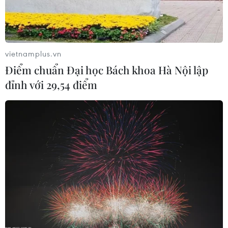
thiệt mạng được 15 triệu rupiah, người bị thương nặng
được hỗ trợ tối đa là 5 triệu rupiah.
vietnamplus.vn
Điểm chuẩn Đại học Bách khoa Hà Nội lập
đỉnh với 29,54 điểm
Động đất mạnh 6,5 độ Richter ở bờ biển
phía Bắc California