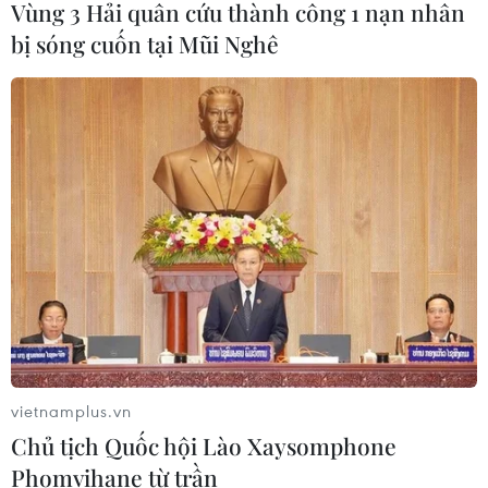
Vùng 3 Hải quân cứu thành công 1 nạn nhân
bị sóng cuốn tại Mũi Nghê
CƠ QUAN CHỦ QUẢN: THÔNG TẤN XÃ VIỆT NAM
Tổng Biên tập: TRẦN TIẾN DUẨN
Phó Tổng Biên tập: NGUYỄN THỊ TÁM, KHÚC THANH
THỦY
Sở hữu trí tuệ
Quy định sử dụng
RSS
Hỗ trợ
Ngôn ngữ
TTXVN
Dịch vụ tin
Quảng cáo
Liên hệ
vietnamplus.vn
Chủ tịch Quốc hội Lào Xaysomphone
Phomvihane từ trần