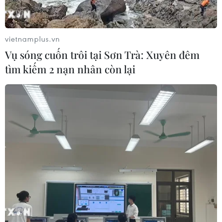
phải đóng cửa
07/08/2026 09:10
vietnamplus.vn
Từ ngày 9/8, cảnh báo nắng nóng
Vụ sóng cuốn trôi tại Sơn Trà: Xuyên đêm
diện rộng ở khu vực Bắc Bộ và Trung
tìm kiếm 2 nạn nhân còn lại
Bộ
07/08/2026 08:58
Từ Quảng Ninh đến Quảng Trị chủ
động ứng phó với áp thấp nhiệt đới
07/08/2026 08:21
Hạn hán nghiêm trọng đe dọa "huyết
mạch" kinh tế châu Âu
07/08/2026 07:58