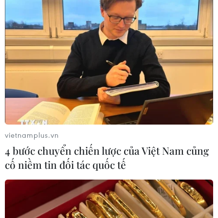
Đà Nẵng tìm "lời giải bài toán" an
ninh nguồn nước
08/08/2026 05:05
Sơn La công bố tình huống khẩn cấp
về thiên tai với hai xã Muổi Nọi, Nậm
Lầu
08/08/2026 03:53
vietnamplus.vn
4 bước chuyển chiến lược của Việt Nam củng
Kết luận số 75-KL/TW: Cà Mau chủ
cố niềm tin đối tác quốc tế
động thích ứng với biến đổi khí hậu
08/08/2026 02:53