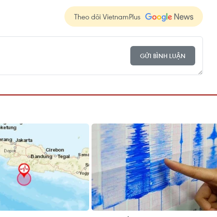
Theo dõi VietnamPlus
GỬI BÌNH LUẬN