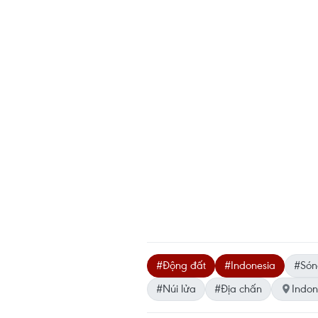
#Động đất
#Indonesia
#Són
#Núi lửa
#Địa chấn
Indon