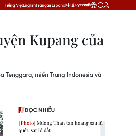
Tiếng Việt
English
Français
Español
中文
Русский
huyện Kupang của
Nusa Tenggara, miền Trung Indonesia và
ĐỌC NHIỀU
Mường Than tan hoang sau lũ
quét, sạt lở đất