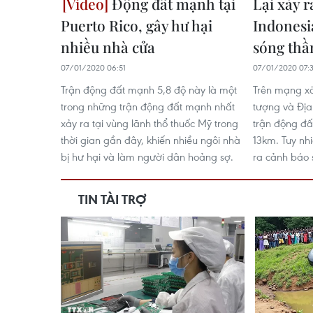
Động đất mạnh tại
Lại xảy r
Puerto Rico, gây hư hại
Indonesi
nhiều nhà cửa
sóng thầ
07/01/2020 06:51
07/01/2020 07:
Trận động đất mạnh 5,8 độ này là một
Trên mạng xã
trong những trận động đất mạnh nhất
tượng và Địa 
xảy ra tại vùng lãnh thổ thuốc Mỹ trong
trận động đấ
thời gian gần đây, khiến nhiều ngôi nhà
13km. Tuy nh
bị hư hại và làm người dân hoảng sợ.
ra cảnh báo 