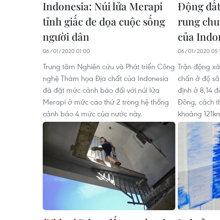
Indonesia: Núi lửa Merapi
Động đất
tỉnh giấc đe dọa cuộc sống
rung chu
người dân
của Indo
06/01/2020 01:00
06/01/2020 05:
Trung tâm Nghiên cứu và Phát triển Công
Trận động xảy
nghệ Thảm họa Địa chất của Indonesia
chấn ở độ sâu
đã đặt mức cảnh báo đối với núi lửa
định ở 8,14 
Merapi ở mức cao thứ 2 trong hệ thống
Đông, cách t
cảnh báo 4 mức của nước này.
khoảng 121k