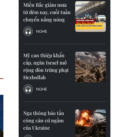
Miền Bắc giảm mưa
từ đêm nay, cuối tuần
chuyển nắng nóng
NGHE
Mỹ can thiệp khẩn
cấp, ngăn Israel mở
rộng đòn trừng phạt
Hezbollah
NGHE
Nga thông báo tấn
công căn cứ ngầm
của Ukraine