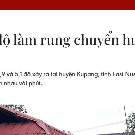
 độ làm rung chuyển 
5,9 và 5,1 đã xảy ra tại huyện Kupang, tỉnh East 
h nhau vài phút.