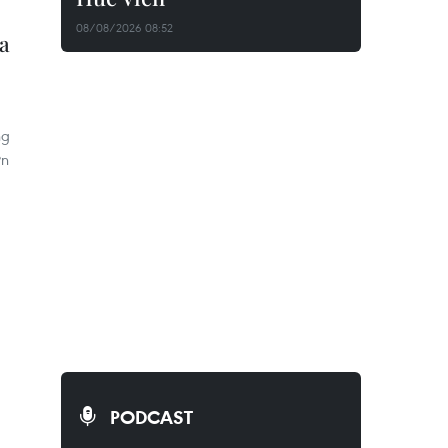
08/08/2026 08:52
ủa
ng
ớn
PODCAST