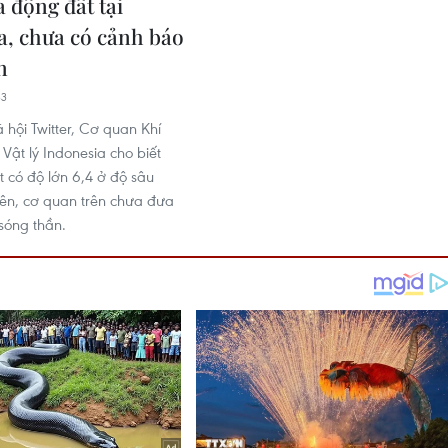
a động đất tại
a, chưa có cảnh báo
n
33
 hội Twitter, Cơ quan Khí
Vật lý Indonesia cho biết
t có độ lớn 6,4 ở độ sâu
iên, cơ quan trên chưa đưa
sóng thần.