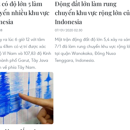
 có độ lớn 5 làm
Động đất lớn làm rung
yển nhiều khu vực
chuyển khu vực rộng lớn c
nesia
Indonesia
18
07/01/2020 02:30
 ra lúc 6 giờ 12 với tâm
Một trận động đất độ lớn 5,4 xảy ra sá
 41km có vị trí được xác
7/1 đã làm rung chuyển khu vực rộng l
độ Vĩ Nam và 107,83 độ Kinh
tại quận Wanokaka, Đông Nusa
hành phố Garut, Tây Java
Tenggara, Indonesia.
m về phía Tây Nam.