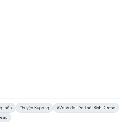
g thần
#huyện Kupang
#Vành đai lửa Thái Bình Dương
esia