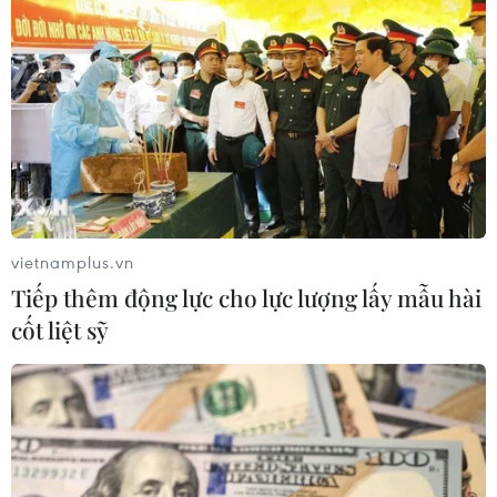
Sửa Luật Trưng mua, trưng dụng tài
sản giải quyết vướng mắc trên thực
tiễn
04/08/2026 13:10
Đề xuất 5 nhóm chính sách sửa đổi
Luật Trưng mua, trưng dụng tài sản
04/08/2026 11:56
vietnamplus.vn
Tiếp thêm động lực cho lực lượng lấy mẫu hài
cốt liệt sỹ
UBS bị phạt 125 triệu USD vì vi phạm
luật chống rửa tiền
04/08/2026 04:58