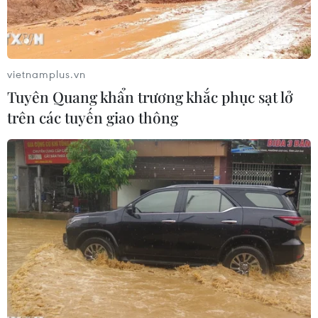
vietnamplus.vn
Tuyên Quang khẩn trương khắc phục sạt lở
trên các tuyến giao thông
Đồng tiền mệnh giá 100 đô la Mỹ. (Ảnh: AFP/TTXVN)
Sau khi giữ ổn định và hầu như đi ngang trong
suốt 7 tháng đầu năm nay, tỷ giá VND/USD có xu
hướng bật tăng trở lại kể từ đầu tháng 8/2023
đến nay. Liệu áp lực tỷ giá trong thời gian gần