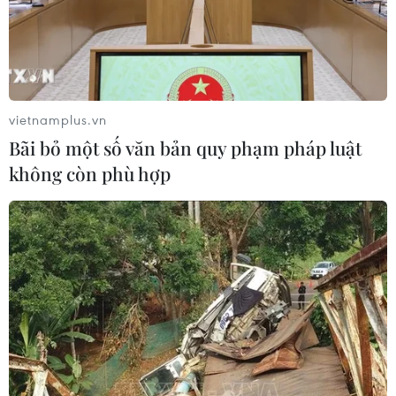
vietnamplus.vn
Bãi bỏ một số văn bản quy phạm pháp luật
không còn phù hợp
Giá vàng thế giới giảm hơn 10 USD do
đồng USD mạnh lên
09/08/2023 00:28
Các nhà phân tích thị trường cho rằng bất chấp sức