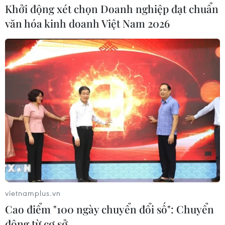
Khởi động xét chọn Doanh nghiệp đạt chuẩn
sách tiền tệ. Nhiều khả năng Ngân hàng Nhà
văn hóa kinh doanh Việt Nam 2026
nước sẽ không tiếp tục hạ lãi suất điều hành
trước khi Mỹ có động thái hạ lãi suất vào năm
sau./.
vietnamplus.vn
Cao điểm "100 ngày chuyển đổi số": Chuyển
động từ cơ sở