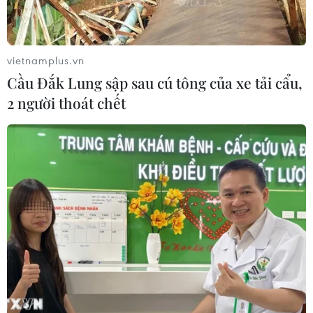
mạnh của đồng USD, vàng vẫn đang giữ giá tốt so với
các hàng hóa khác.
vietnamplus.vn
Cầu Đắk Lung sập sau cú tông của xe tải cẩu,
2 người thoát chết
Đồng USD chạm đỉnh 1 tháng do dấu hiệu