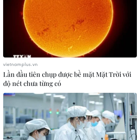
khoán SSI cũng cho rằng, với sự khác biệt lớn
giữa chính sách tiền tệ của Việt Nam và Mỹ thì
áp lực tỷ giá vẫn còn hiện hữu.
Ngoài ra, đồng VND còn chịu áp lực mang tính
mùa vụ từ việc chuyển lợi nhuận về nước của
các doanh nghiệp FDI. Do đó, áp lực tỷ giá sẽ
còn khá cao trong quý III/2023, nhưng sẽ hạ
vietnamplus.vn
nhiệt trong quý 4/2023.
Lần đầu tiên chụp được bề mặt Mặt Trời với
Nhiều yếu tố hỗ trợ tỷ giá trong những tháng
độ nét chưa từng có
cuối năm
Theo giới phân tích, dù áp lực tỷ giá vẫn còn
hiện hữu và cần theo dõi sát, song vấn đề này
không đáng lo ngại như tình hình cuối năm
2022. Bởi lẽ, đà tăng của đồng USD chỉ mang
tính ngắn hạn do Cục Dự trữ Liên bang Mỹ