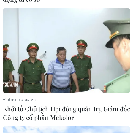
(Ảnh: TTXVN)
(TTXVN/Vietnam+)
vietnamplus.vn
Khởi tố Chủ tịch Hội đồng quản trị, Giám đốc
Công ty cổ phần Mekolor
#Đồng USD tăng
#Tỷ giá VND/USD
#Áp lực tỷ giá