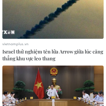
vietnamplus.vn
Israel thử nghiệm tên lửa Arrow giữa lúc căng
thẳng khu vực leo thang
Đồng USD lên giá làm chi phối thị trường
vàng châu Á
07/08/2023 10:21
Vào lúc 14 giờ 57 phút theo giờ Việt Nam, giá vàng giao
ngay giảm 0,3% xuống 1.936,80 USD/ounce. Giá vàng
kỳ hạn của Mỹ giảm 0,2% xuống 1.971,60 USD/ounce.