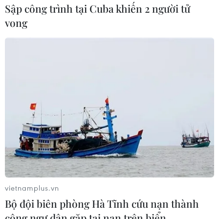
#Xuất khẩu hồ tiêu
#Hồ tiêu Việt Nam
Sập công trình tại Cuba khiến 2 người tử
vong
#Sản lượng hồ tiêu
#Vườn hồ tiêu
#Giá hồ tiêu
Theo dõi VietnamPlus
TIN LIÊN QUAN
vietnamplus.vn
Bộ đội biên phòng Hà Tĩnh cứu nạn thành
công ngư dân gặp tai nạn trên biển