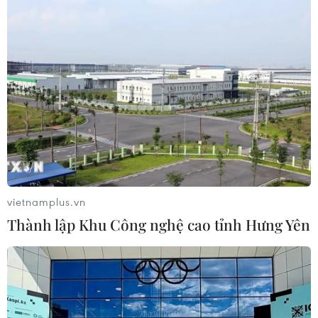
Việt Nam tiếp tục là nguồn
vietnamplus.vn
cung hồ tiêu lớn nhất tại EU
Thành lập Khu Công nghệ cao tỉnh Hưng Yên
09/07/2024 01:51
Bốn tháng đầu năm, EU đã nhập khẩu tổng cộng 11.359
tấn hồ tiêu từ Việt Nam với trị giá hơn 48,5 triệu euro,
tăng 25,1% về lượng và 32,1% về trị giá so với cùng kỳ