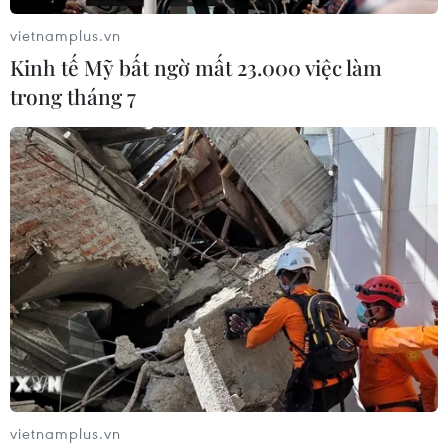
tổng kim ngạch xuất khẩu hồ tiêu
đạt 634,2 triệu USD.
vietnamplus.vn
Kinh tế Mỹ bất ngờ mất 23.000 việc làm
trong tháng 7
(TTXVN/Vietnam+)
vietnamplus.vn