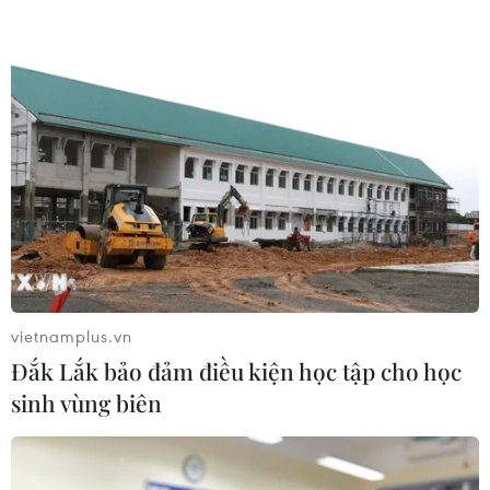
do áp lực chốt lời
07/08/2026 00:31
Mexico triển khai hàng nghìn binh sỹ
bảo vệ các vùng trồng bơ trọng điểm
07/08/2026 00:09
Mỹ kiểm tra gần 500 chiếc Boeing 737
MAX do nguy cơ nứt thân máy bay
vietnamplus.vn
06/08/2026 23:31
Đắk Lắk bảo đảm điều kiện học tập cho học
sinh vùng biên
Ngoại giao kinh tế: Kiến tạo hệ sinh
thái đồng hành và thúc đẩy tự chủ