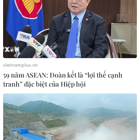
Giá vàng tăng phiên thứ tư liên tiếp,
chạm mức cao nhất trong 7 tuần
06/08/2026 08:36
vietnamplus.vn
Xem thêm
59 năm ASEAN: Đoàn kết là “lợi thế cạnh
tranh” đặc biệt của Hiệp hội
CƠ QUAN CHỦ QUẢN: THÔNG TẤN XÃ VIỆT NAM
Tổng Biên tập: TRẦN TIẾN DUẨN