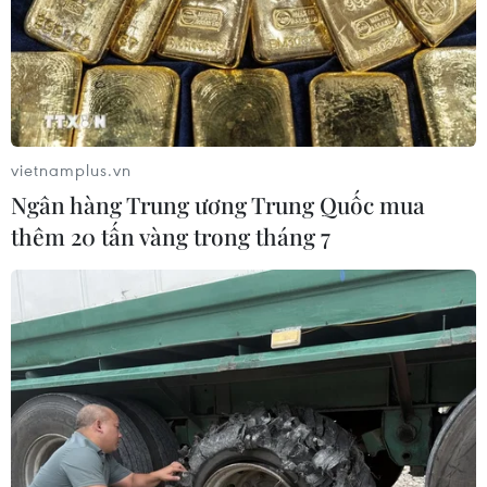
Giá hồ tiêu khô ở Quảng Trị tăng cao, hiện ở mức từ
180.000-190.000 đồng/kg, cao gấp hơn 2 lần so với
năm ngoái, do đó người trồng loại cây lấy hạt này rất
phấn khởi.
vietnamplus.vn
Ngân hàng Trung ương Trung Quốc mua
thêm 20 tấn vàng trong tháng 7