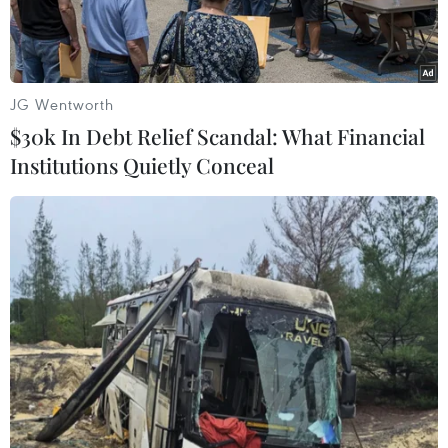
tỷ đô.
JG Wentworth
$30k In Debt Relief Scandal: What Financial
Institutions Quietly Conceal
Sau nhiều năm giá xuống thấp, từ đầu năm 2024 đến nay, giá
hồ tiêu tại tỉnh Đắk Lắk liên tục tăng, hiện đạt đến 94.000
đồng/kg. (Ảnh: Hoài Thu/TTXVN)
Giá hồ tiêu đang duy trì ở mức cao và dự báo
còn tiếp tục tăng khi nhu cầu tiêu thụ trên thị