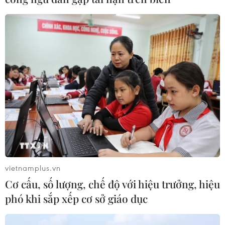
Xuất khẩu hồ tiêu tăng hơn 30% trong nửa
đầu năm
12/07/2024 07:56
Tính chung nửa đầu năm, lượng tiêu đen xuất khẩu đạt
125.959 tấn, tiêu trắng đạt 16.627 tấn và tổng kim ngạch
vietnamplus.vn
xuất khẩu hồ tiêu đạt 634,2 triệu USD.
Cơ cấu, số lượng, chế độ với hiệu trưởng, hiệu
phó khi sắp xếp cơ sở giáo dục