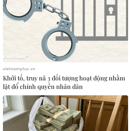
nông dân ngày càng bị cạnh tranh bởi cây sầu
riêng và càphê. Diện tích trồng mới có ghi nhận
nhưng không nhiều, chủ yếu trồng xen hồ tiêu
với càphê.
vietnamplus.vn
Khởi tố, truy nã 3 đối tượng hoạt động nhằm
lật đổ chính quyền nhân dân
Gia đình chị Nguyễn Thị Thu, xã Ea Kpam, huyện Cư M’Gar,