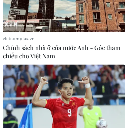
tiêu đã giảm đến 50% so với thời kỳ cao điểm.
Từ thực tế này, theo ông Hoàng Phước Bính, chu
kỳ tăng giá này trong bối cảnh nguồn cung sẽ
còn thấp hơn so với những chu kỳ tăng giá
vietnamplus.vn
trước.
Chính sách nhà ở của nước Anh - Góc tham
Bởi nếu bây giờ nông dân chưa trồng, chưa tái
chiếu cho Việt Nam
canh thì 4 năm nữa chưa có nguồn cung bổ
sung, trong khi đó còn hao hụt do thời tiết bất
thường, biến đổi khí hậu.
Chưa kể đến những diện được trồng xen canh
cây hồ tiêu và sầu riêng (chờ cây sầu riêng lớn),
nay sẽ phải nhường chỗ cho cây sầu riêng. Như
vậy, 4 năm sau chưa có nguồn bổ sung thì chắc
chắn giá hồ tiêu tiếp tục tăng, ông Hoàng Phước
Bính chia sẻ.