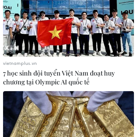
năm ngoái.
vietnamplus.vn
7 học sinh đội tuyển Việt Nam đoạt huy
chương tại Olympic AI quốc tế
Quảng Trị: Hồ tiêu được mùa được giá,
người trồng phấn khởi
13/06/2024 06:40