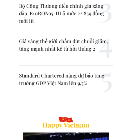
Bộ Công Thương điều chỉnh giá xăng
dầu, E10RON95-III ở mức 22.859 đồng
mỗi lít
Giá vàng thế giới chấm dứt chuỗi giảm,
tăng mạnh nhất kể từ hồi tháng 2
Standard Chartered nâng dự báo tăng
trưởng GDP Việt Nam lên 9,5%