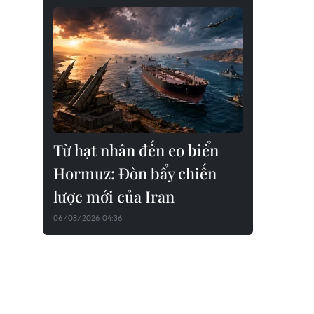
Từ hạt nhân đến eo biển
Hormuz: Đòn bẩy chiến
lược mới của Iran
06/08/2026 04:36