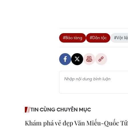
#Bảo tàng
#Dân tộc
#Vật li
TIN CÙNG CHUYÊN MỤC
Khám phá vẻ đẹp Văn Miếu-Quốc Tử 