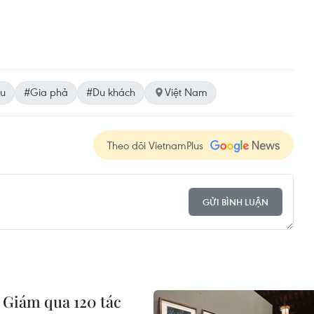
ệu
#Gia phả
#Du khách
Việt Nam
Theo dõi VietnamPlus
GỬI BÌNH LUẬN
Giám qua 120 tác