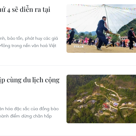
ứ 4 sẽ diễn ra tại
h, bảo tồn, phát huy các giá
 Mông trong nền văn hoá Việt
ịp cùng du lịch cộng
g văn hóa đặc sắc của đồng bào
 thành điểm dừng chân hấp