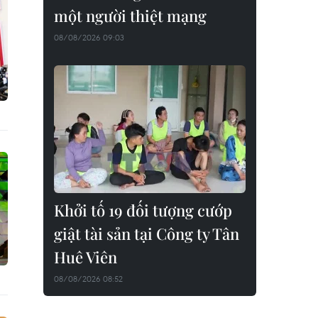
một người thiệt mạng
08/08/2026 09:03
Khởi tố 19 đối tượng cướp
giật tài sản tại Công ty Tân
Huê Viên
08/08/2026 08:52