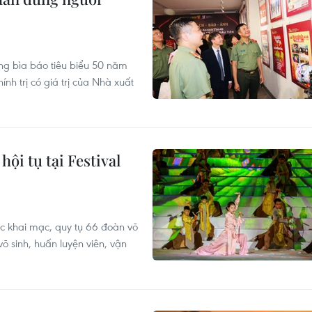
ng bìa báo tiêu biểu 50 năm
nh trị có giá trị của Nhà xuất
hội tụ tại Festival
hức khai mạc, quy tụ 66 đoàn võ
õ sinh, huấn luyện viên, vận