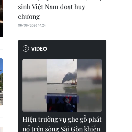
sinh Việt Nam đoạt huy
chương
08/08/2026 14:24
VIDEO
Hiện trường vụ ghe gỗ phát
nổ trên sông Sài Gòn khiến