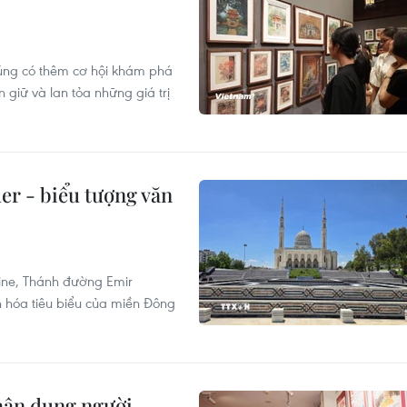
úng có thêm cơ hội khám phá
 giữ và lan tỏa những giá trị
r - biểu tượng văn
ine, Thánh đường Emir
n hóa tiêu biểu của miền Đông
chân dung người