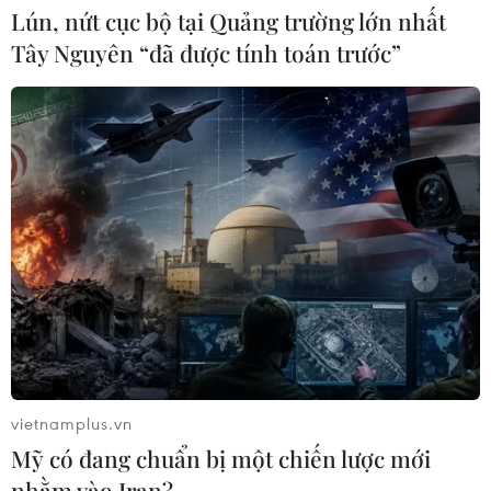
Lún, nứt cục bộ tại Quảng trường lớn nhất
Tây Nguyên “đã được tính toán trước”
WHO ghi nhận tín hiệu tích cực từ
thử nghiệm điều trị Ebola tại Congo
04/08/2026 22:42
Báo động xu hướng gia tăng người
trẻ mắc ung thư
04/08/2026 14:10
Mỹ ghi nhận ca tử vong đầu tiên
trong mùa dịch cyclosporiasis
vietnamplus.vn
04/08/2026 07:11
Mỹ có đang chuẩn bị một chiến lược mới
nhằm vào Iran?