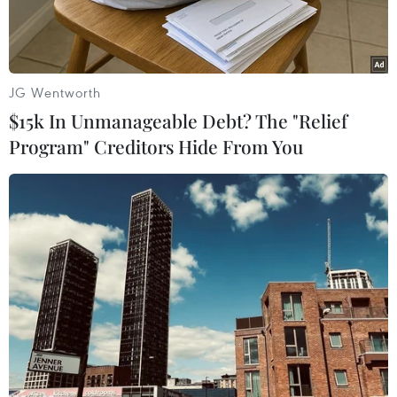
JG Wentworth
$15k In Unmanageable Debt? The "Relief
Program" Creditors Hide From You
(Ảnh: Vietnam+)
Trong những ngày nắng nóng oi ả, cơ thể dễ bị
mất nước, mệt mỏi và thèm ăn đồ ngọt, lạnh để
giải nhiệt.
Tuy nhiên, nếu không chọn lựa thực phẩm đúng