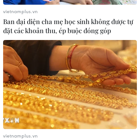
vietnamplus.vn
Ban đại diện cha mẹ học sinh không được tự
đặt các khoản thu, ép buộc đóng góp
7 rủi ro sức khỏe nếu bạn ăn quá nhiều
loại trái cây mùa Hè thơm ngon này
15/06/2025 22:51
vietnamplus.vn