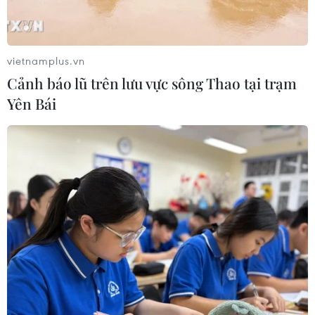
vietnamplus.vn
Cảnh báo lũ trên lưu vực sông Thao tại trạm
Yên Bái
9 loại nước ép vừa ngon miệng vừa cực tốt
để hạ huyết áp
21/06/2025 01:26
Nếu bạn đang tìm cách kiểm soát huyết áp và không
muốn phụ thuộc hoàn toàn vào thuốc thì 9 loại nước ép
tự nhiên dưới đây là lựa chọn lý tưởng, vừa dễ uống lại
tốt cho sức khỏe lâu dài.