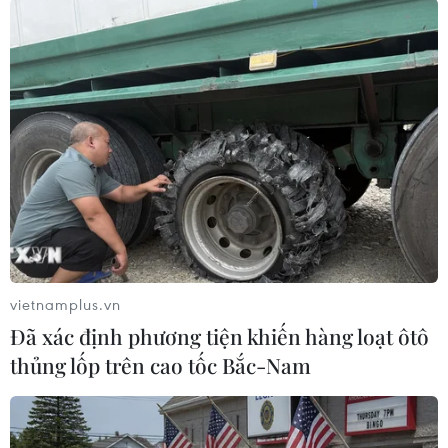
tố dư thừa trong cơ thể - điều này rất quan trọng
với quá trình giảm cân lành mạnh.
Tăng cường quá trình đào thải độc tố
Dưa hấu có tính lợi tiểu nhẹ, giúp cơ thể loại bỏ
muối và nước dư thừa, từ đó giảm hiện tượng
“giữ nước” gây tăng cân giả; thanh lọc gan và
thận, giúp cải thiện quá trình trao đổi chất và hỗ
trợ tiêu mỡ.
vietnamplus.vn
Đã xác định phương tiện khiến hàng loạt ôtô
thủng lốp trên cao tốc Bắc-Nam