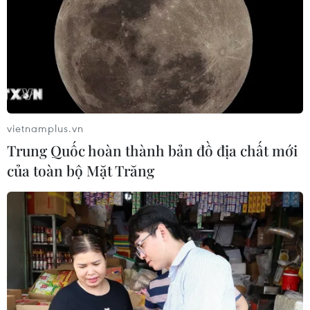
hợp bơ vào chế độ ăn uống cân
bằng, đặc biệt là đối với phụ nữ,
có thể giúp phân phối lại mỡ
bụng theo hướng lành mạnh hơn
và có khả năng giảm mỡ nội
tạng.
vietnamplus.vn
(Vietnam+)
Trung Quốc hoàn thành bản đồ địa chất mới
của toàn bộ Mặt Trăng