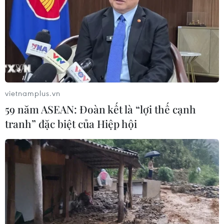
vietnamplus.vn
59 năm ASEAN: Đoàn kết là “lợi thế cạnh
tranh” đặc biệt của Hiệp hội