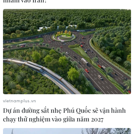
Phát hiện mới về quá trình lão hóa
của con người
02/08/2026 13:31
Sâm Ngọc Linh: Báu vật trong tay,
bao giờ "hóa rồng"?
02/08/2026 11:38
Yếu tố di truyền có thể quyết định
vietnamplus.vn
quá trình phát triển ung thư
Dự án đường sắt nhẹ Phú Quốc sẽ vận hành
02/08/2026 09:43
chạy thử nghiệm vào giữa năm 2027