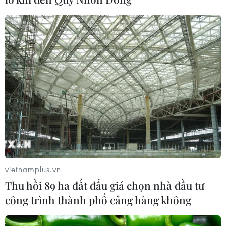
5 loại trái cây mùa Hè giúp giải nhiệt, làm
sạch thận và phòng sỏi hiệu quả
14/06/2025 06:00
Thận là bộ lọc tự nhiên của cơ thể giúp loại bỏ chất thải
và cân bằng điện giải. Nếu muốn thận khỏe, đừng bỏ
qua 5 loại trái cây dưới đây - vừa giúp giải độc, vừa hỗ
trợ phòng ngừa sỏi thận.
vietnamplus.vn
Thu hồi 89 ha đất đấu giá chọn nhà đầu tư
công trình thành phố cảng hàng không