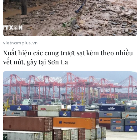
vietnamplus.vn
Xuất hiện các cung trượt sạt kèm theo nhiều
vết nứt, gãy tại Sơn La