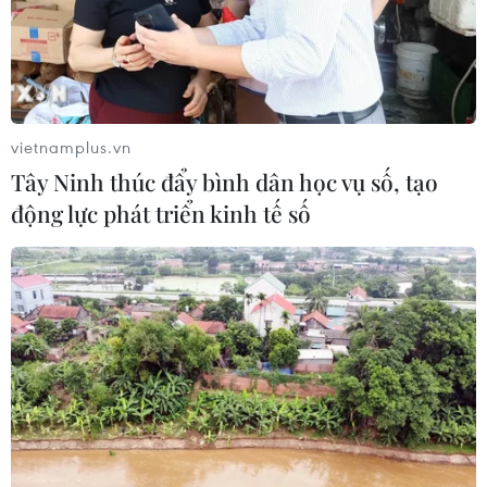
#Nắng nóng
#Giảm cân
#Ăn kiêng
#Giảm nhiệt
vietnamplus.vn
Tây Ninh thúc đẩy bình dân học vụ số, tạo
động lực phát triển kinh tế số
Theo dõi VietnamPlus
TIN LIÊN QUAN