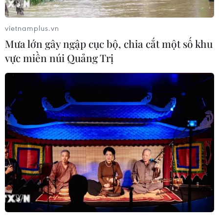
vietnamplus.vn
Mưa lớn gây ngập cục bộ, chia cắt một số khu
vực miền núi Quảng Trị