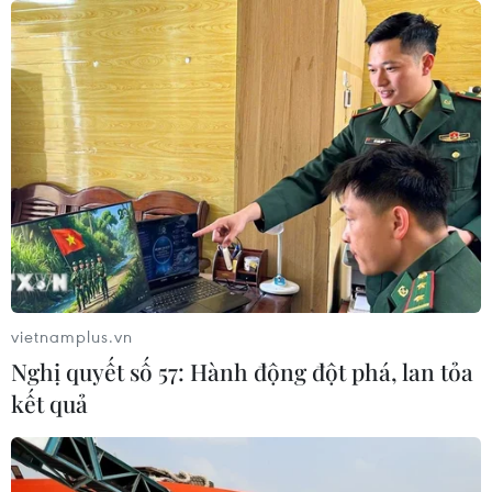
toán
07/08/2026 06:21
Thanh Hóa công khai danh sách gần
880 đơn vị chậm đóng bảo hiểm
07/08/2026 01:49
Mỹ áp thuế 15% đối với nguyên liệu
quan trọng để sản xuất chip
vietnamplus.vn
07/08/2026 00:56
Nghị quyết số 57: Hành động đột phá, lan tỏa
kết quả
Đảng Cộng hòa đề xuất dự luật trao
thêm thẩm quyền thuế quan cho ông