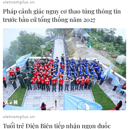
vietnamplus.vn
Một loạt các số liệu kinh tế tiêu cực trong những tuần
Pháp cảnh giác nguy cơ thao túng thông tin
gần đây đã làm giảm hy vọng về sự phục hồi mạnh
trước bầu cử tổng thống năm 2027
của kinh tế Đức - cường quốc công nghiệp của châu Âu.
vietnamplus.vn
Tuổi trẻ Điện Biên tiếp nhận ngọn đuốc
Đức có kế hoạch dành hơn 4 tỷ USD hàng