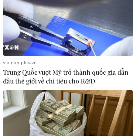
#Đảng Dân chủ Xã hội
#Mạng lưới đường sắt
Đức
Theo dõi VietnamPlus
vietnamplus.vn
Trung Quốc vượt Mỹ trở thành quốc gia dẫn
đầu thế giới về chi tiêu cho R&D
TIN LIÊN QUAN