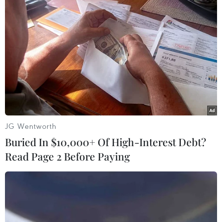
rộng./.
(TTXVN/Vietnam+)
JG Wentworth
Buried In $10,000+ Of High-Interest Debt?
Read Page 2 Before Paying
#Chính phủ Liên bang Đức
#Hệ thống đường sắt