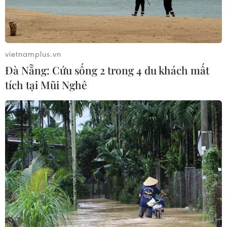
vietnamplus.vn
Đà Nẵng: Cứu sống 2 trong 4 du khách mất
tích tại Mũi Nghê