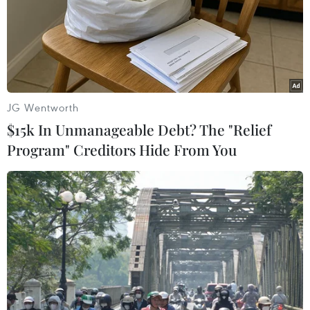
JG Wentworth
Chính phủ Đức nâng dự báo tăng trưởng
$15k In Unmanageable Debt? The "Relief
kinh tế năm nay
Program" Creditors Hide From You
26/04/2023 15:03
Phóng viên TTXVN tại Berlin dẫn báo cáo về dự báo
kinh tế mùa Xuân công bố ngày 26/4 cho biết cách đơn
đặt hàng nhận được và môi trường kinh doanh cho thấy
nền kinh tế sẽ phục hồi trong năm nay.