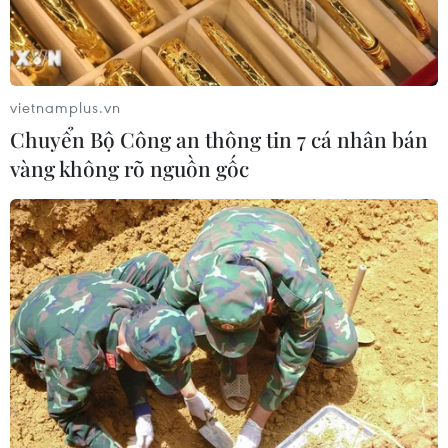
Mỹ phát tín hiệu ủng hộ ổn định
đồng won của Hàn Quốc
05/08/2026 23:26
vietnamplus.vn
Chuyển Bộ Công an thông tin 7 cá nhân bán
vàng không rõ nguồn gốc
Mỹ hoàn trả khoảng 100 tỷ USD thuế
quan sau phán quyết của Tòa án Tối
cao
05/08/2026 22:58
Nhật Bản: Nội các thông qua chính
sách giảm thuế tiêu thụ thực phẩm
xuống 1%
05/08/2026 15:30