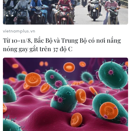
vietnamplus.vn
Từ 10-11/8, Bắc Bộ và Trung Bộ có nơi nắng
nóng gay gắt trên 37 độ C
Khủng hoảng lao động - Quả bom hẹn giờ
đối với nền kinh tế Đức
05/05/2023 22:29
Khảo sát tại các công ty và doanh nghiệp thuộc nhiều
lĩnh vực quan trọng của nền kinh tế Đức, tình trạng thiếu
lao động lành nghề là vấn đề lớn nhất hoặc lớn thứ hai
mà họ phải đối mặt.