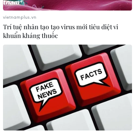
vietnamplus.vn
Trí tuệ nhân tạo tạo virus mới tiêu diệt vi
khuẩn kháng thuốc
Thêm lo ngại về nguy cơ suy thoái của nền
kinh tế lớn nhất châu Âu
16/05/2023 22:27