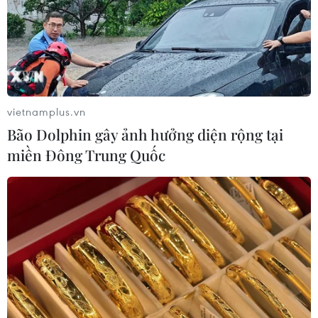
Làn sóng tấn công mạng nhằm vào
các quỹ đầu cơ lớn của Mỹ
06/08/2026 06:47
vietnamplus.vn
Bão Dolphin gây ảnh hưởng diện rộng tại
Đồng USD trước bước ngoặt do đồng
miền Đông Trung Quốc
yen mạnh lên và số liệu việc làm Mỹ
06/08/2026 05:14
Lãi suất ngân hàng ngày 6/8: Kỳ hạn
3 tháng đang được mức lãi suất tối đa
06/08/2026 00:06