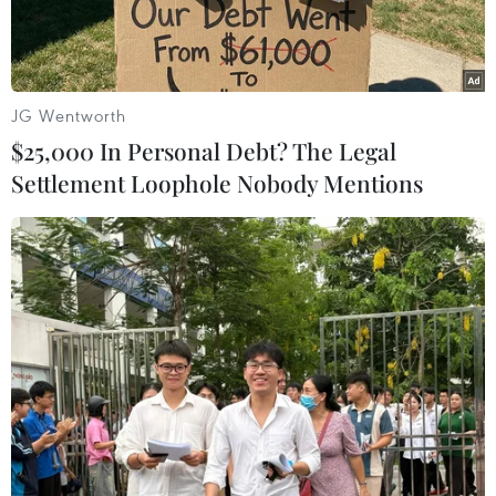
JG Wentworth
$25,000 In Personal Debt? The Legal
Settlement Loophole Nobody Mentions
Một tuyến đường sắt ở Đức. (Nguồn: Germany Insider Facts)
Chính phủ Liên bang Đức có kế hoạch đầu tư 88
tỷ euro (94,34 tỷ USD) cho việc mở rộng và hiện
đại hóa hệ thống đường sắt ở nước này trong 4