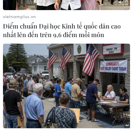
năm tới. Tuy nhiên, cho tới nay mới chỉ gần một
nửa số tiền này được đưa vào kế hoạch tài
vietnamplus.vn
chính.
Điểm chuẩn Đại học Kinh tế quốc dân cao
Chính phủ Liên bang ước tính tổng số tiền cần
nhất lên đến trên 9,6 điểm mỗi môn
để mở rộng và hiện đại hóa hệ thống đường sắt
ở Đức là 88 tỷ euro từ năm 2024 cho tới năm
2027. Con số này được Chính phủ Đức nêu ra
khi trả lời câu hỏi của chuyên gia ngân sách
đảng Cánh tả Victor Perli trong Quốc hội Đức.
Tuy nhiên, Chính phủ Đức không cho biết cụ thể
về nguồn ngân sách này được lấy từ đâu, viện
dẫn lý do quá trình chuẩn bị ngân sách vẫn
đang được tiến hành.
Trong số các kế hoạch dự kiến, đặc biệt là để
mở rộng và cải tạo mạng lưới đường sắt, cho