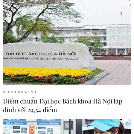
Đức có thể rơi vào khủng hoảng nếu không
sớm kiểm soát được suy thoái
26/05/2023 22:48
Trong cả quý 4/2022 và quý 1/2023, nền kinh tế Đức
đều ghi nhận suy giảm và nếu suy thoái tiếp tục kéo
dài, nó có thể biến thành một cuộc khủng hoảng kinh tế
thực sự.
vietnamplus.vn
Điểm chuẩn Đại học Bách khoa Hà Nội lập
đỉnh với 29,54 điểm