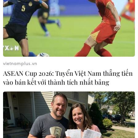
Theo dõi VietnamPlus
TIN LIÊN QUAN
vietnamplus.vn
ASEAN Cup 2026: Tuyển Việt Nam thẳng tiến
vào bán kết với thành tích nhất bảng