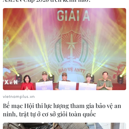
đáp trả lệnh trừng phạt của EU
29/12/2020 13:17
Moskva đã liệt một loạt quan chức cấp cao từ các cơ
quan an ninh và tình báo thuộc Bộ Quốc phòng Đức vào
"danh sách đen" cấm nhập cảnh vào Nga, song không
nêu tên cụ thể.
vietnamplus.vn
Bế mạc Hội thi lực lượng tham gia bảo vệ an
ninh, trật tự ở cơ sở giỏi toàn quốc