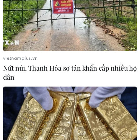
vietnamplus.vn
Nứt núi, Thanh Hóa sơ tán khẩn cấp nhiều hộ
dân