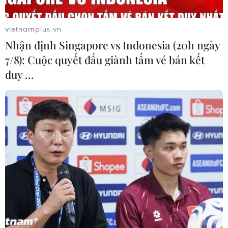
vietnamplus.vn
Nhận định Singapore vs Indonesia (20h ngày
7/8): Cuộc quyết đấu giành tấm vé bán kết
duy …
Đức: Châu Âu cần chủ động và củng cố vị
thế độc lập sau bầu cử Mỹ
04/11/2020 15:10
Đức cảnh báo Mỹ đang phải đối mặt với một "tình
huống rất dễ bùng nổ" và một cuộc khủng hoảng hệ
thống có thể xảy ra sau khi Tổng thống Donald Trump
tuyên bố thắng cử sớm.