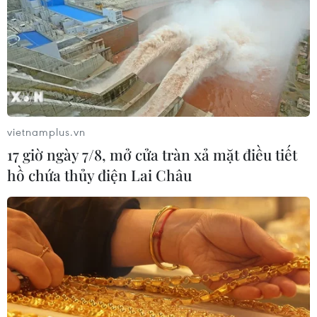
Tổng thống Nga thay đổi vị
trí các chỉ huy tại mặt trận Ukraine
05/08/2026 15:26
vietnamplus.vn
Đâm dao ở trung tâm London, một
17 giờ ngày 7/8, mở cửa tràn xả mặt điều tiết
nữ nghi phạm bị bắt giữ
hồ chứa thủy điện Lai Châu
05/08/2026 15:07
Nhiều chuyến bay tại Đức chuyển
hướng do vật thể bay gần đường
băng
05/08/2026 10:54