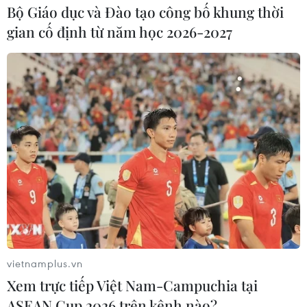
trong kế hoạch dài hạn của Bộ Quốc phòng Đức nhằm
Bộ Giáo dục và Đào tạo công bố khung thời
cải thiện năng lực không quân với các máy bay tiêm
gian cố định từ năm học 2026-2027
kích Eurofighter và F-18.
vietnamplus.vn
Xem trực tiếp Việt Nam-Campuchia tại
Nga cấm các quan chức Đức nhập cảnh,
ASEAN Cup 2026 trên kênh nào?