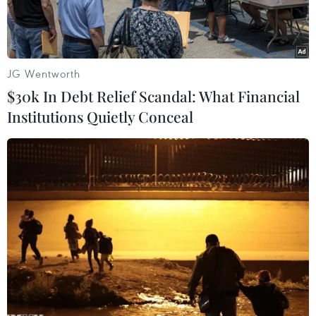
JG Wentworth
$30k In Debt Relief Scandal: What Financial
Institutions Quietly Conceal
Lực lượng binh sỹ Đức. (Nguồn: dw.com)
Đức đã thông báo cho Tổ chức Hiệp ước Bắc Đại
Tây Dương (NATO) mức chi tiêu cao kỷ lục cho
quốc phòng của nước này với khoản ngân sách
53,03 tỷ euro (63,90 tỷ USD) trong năm 2021.
Theo phóng viên TTXVN tại Berlin, với mức chi