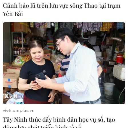
Nga thoái vốn nhà nước khỏi Sân bay
Cảnh báo lũ trên lưu vực sông Thao tại trạm
Quốc tế Sheremetyevo
Yên Bái
07/08/2026 00:22
Nga thông báo tấn công căn
cứ ngầm của Ukraine
06/08/2026 16:21
Tây Ban Nha: 100 người thiệt mạng
trong vụ vượt biển ồ ạt vào Ceuta
06/08/2026 16:03
vietnamplus.vn
Tây Ninh thúc đẩy bình dân học vụ số, tạo
Đức tuyên án chung thân đối tượng
động lực phát triển kinh tế số