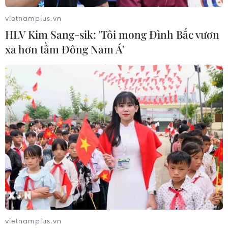
vietnamplus.vn
HLV Kim Sang-sik: 'Tôi mong Đình Bắc vươn
xa hơn tầm Đông Nam Á'
Đức mua 38 máy bay tiêm kích
Eurofighter mới trị giá 6,5 tỷ USD
12/11/2020 04:52
Chính phủ Đức cho biết hợp đồng này là một phần
vietnamplus.vn