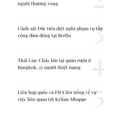
người thương vong
Cảnh sát Đức tiêu diệt nghi phạm vụ tấn
công đám đông tại Berlin
Thái Lan: Cháy lớn tại quán rượu ở
Bangkok, 27 người thiệt mạng
Liên hợp quốc và FIFA lên tiếng về vụ
việc liên quan tới Kylian Mbappe