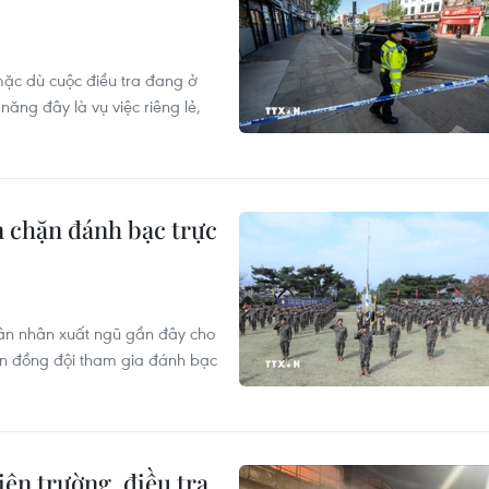
mặc dù cuộc điều tra đang ở
năng đây là vụ việc riêng lẻ,
 chặn đánh bạc trực
uân nhân xuất ngũ gần đây cho
iến đồng đội tham gia đánh bạc
n trường, điều tra