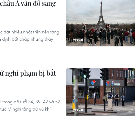
 châu Á vẫn đổ sang
c đặt nhiều nhất trên nền tảng
n định bất chấp những thay
ữ nghi phạm bị bắt
 trong độ tuổi 34, 39, 42 và 52
ổi vì nghi tàng trữ vũ khí