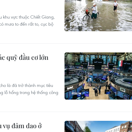
u khu vực thuộc Chiết Giang,
 mưa to đến rất to, cục bộ
c quỹ đầu cơ lớn
ho là đã trở thành mục tiêu
ng lỗ hổng trong hệ thống công
u vụ đâm dao ở