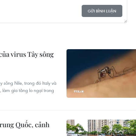
GỬI BÌNH LUẬN
của virus Tây sông
 sông Nile, trong đó Italy và
 làm gia tăng lo ngại trong
rung Quốc, cảnh