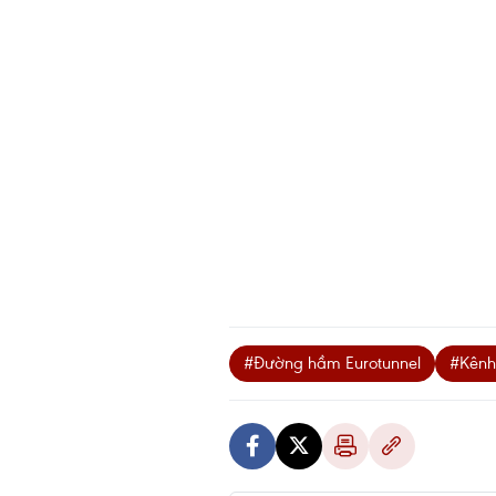
#Đường hầm Eurotunnel
#Kênh