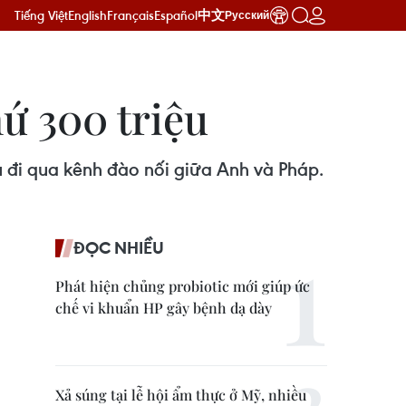
Tiếng Việt
English
Français
Español
中文
Русский
ứ 300 triệu
 đi qua kênh đào nối giữa Anh và Pháp.
ĐỌC NHIỀU
Phát hiện chủng probiotic mới giúp ức
chế vi khuẩn HP gây bệnh dạ dày
Xả súng tại lễ hội ẩm thực ở Mỹ, nhiều