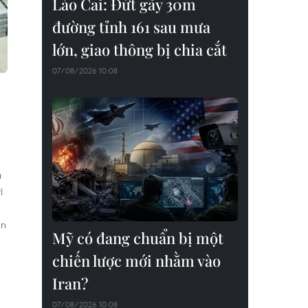
Lào Cai: Đứt gãy 30m
đường tỉnh 161 sau mưa
lớn, giao thông bị chia cắt
07/08/2026 10:08
u
i
àn
Mỹ có đang chuẩn bị một
chiến lược mới nhằm vào
Iran?
07/08/2026 10:08