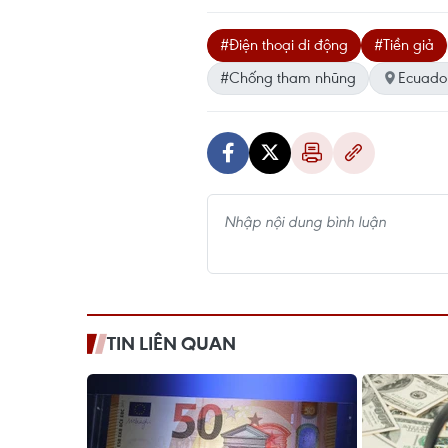
#Điện thoại di động
#Tiền giả
#Chống tham nhũng
Ecuado
TIN LIÊN QUAN