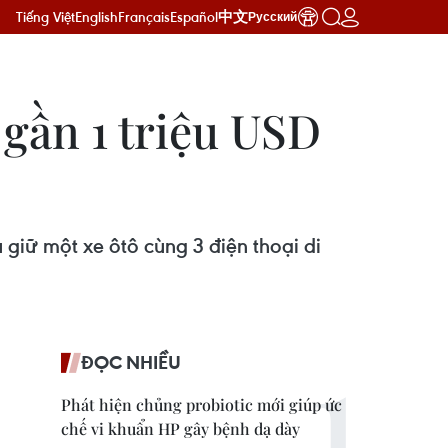
Tiếng Việt
English
Français
Español
中文
Русский
 gần 1 triệu USD
u giữ một xe ôtô cùng 3 điện thoại di
ĐỌC NHIỀU
Phát hiện chủng probiotic mới giúp ức
chế vi khuẩn HP gây bệnh dạ dày