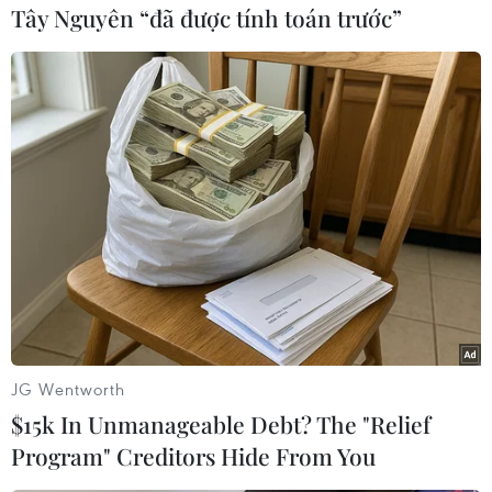
Tây Nguyên “đã được tính toán trước”
Bang Eloy Alfaro, Atacames và Muisne thuộc
tỉnh Esmeraldas, tỉnh Manabi và El Oro là
những địa phương chịu ảnh hưởng nặng nề
nhất.
Nhiều cơ quan và chuyên gia địa lý Ecuador
cảnh báo sẽ tiếp tục có những đợt sóng lớn tại
khu vực duyên hải nước này từ ngày 23-26/12,
đồng thời kêu gọi người dân ở vùng bị ảnh
hưởng áp dụng biện pháp khẩn cấp và cần thiết
để tránh thiệt hại về người và vật chất./.
JG Wentworth
(TTXVN/Vietnam+)
$15k In Unmanageable Debt? The "Relief
Program" Creditors Hide From You