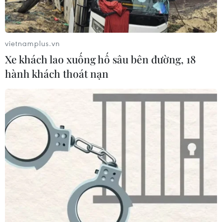
Mưa lớn kéo dài gây thiệt hại khoảng
15 tỷ đồng tại Tuyên Quang
06/08/2026 03:03
vietnamplus.vn
Xe khách lao xuống hố sâu bên đường, 18
hành khách thoát nạn
Quảng Trị ưu tiên đầu tư hoàn thiện
hệ thống xử lý nước thải cụm công
nghiệp
06/08/2026 03:03
Pháp mở các điểm tắm sông
phục vụ người dân trong mùa Hè
nắng nóng
06/08/2026 03:02