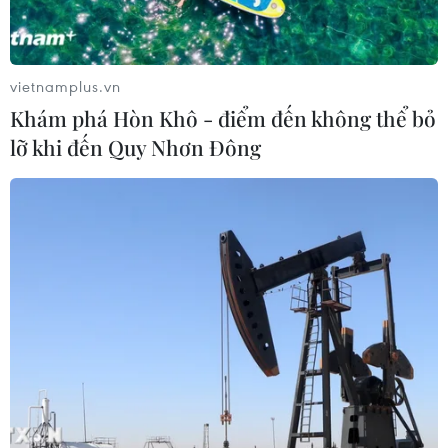
Thụy Sĩ khó đạt mục tiêu giảm phát
thải khí nhà kính vào năm 2030
07/08/2026 09:42
vietnamplus.vn
Khám phá Hòn Khô - điểm đến không thể bỏ
lỡ khi đến Quy Nhơn Đông
Bão Dolphin càn quét các đảo miền
Nam Nhật Bản, sân bay Okinawa
phải đóng cửa
07/08/2026 09:10
Từ ngày 9/8, cảnh báo nắng nóng
diện rộng ở khu vực Bắc Bộ và Trung
Bộ
07/08/2026 08:58