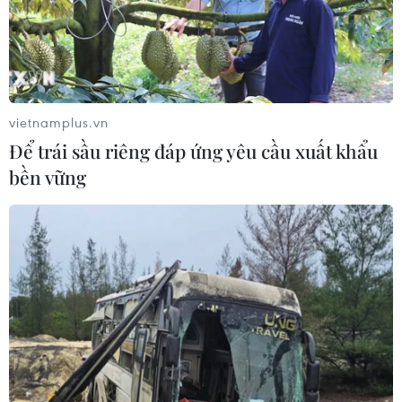
Quảng Trị: Mùa mưa lũ cận kề,
thường trực nỗi lo bờ sông 'nuốt' đất
06/08/2026 05:14
vietnamplus.vn
Để trái sầu riêng đáp ứng yêu cầu xuất khẩu
Mưa dông khiến hàng chục
bền vững
chuyến bay tới Nội Bài không thể hạ
cánh
06/08/2026 04:37
Cảnh báo lũ quét, sạt lở đất ở 8 tỉnh
khu vực Bắc Bộ và Thanh Hóa
06/08/2026 03:47