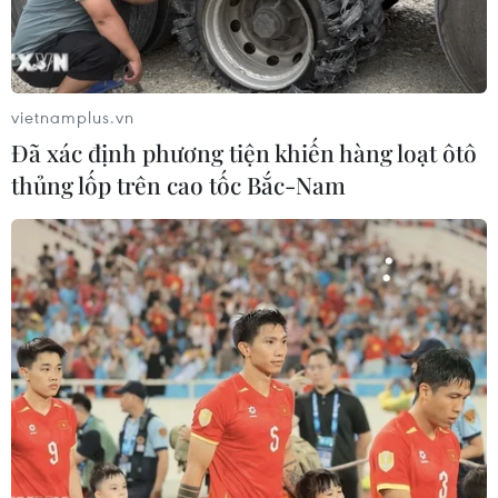
vietnamplus.vn
Đã xác định phương tiện khiến hàng loạt ôtô
thủng lốp trên cao tốc Bắc-Nam
Cận cảnh núi lửa Krakatoa ở
Indonesia phun trào gây sóng thần
24/12/2018 04:21
Tính đến sáng 24/12, số người thiệt mạng trong thảm
họa sóng thần ở Indonesia đã tăng lên ít nhất 281 người,
trong khi người bị thương cũng lên con số hơn 1.000