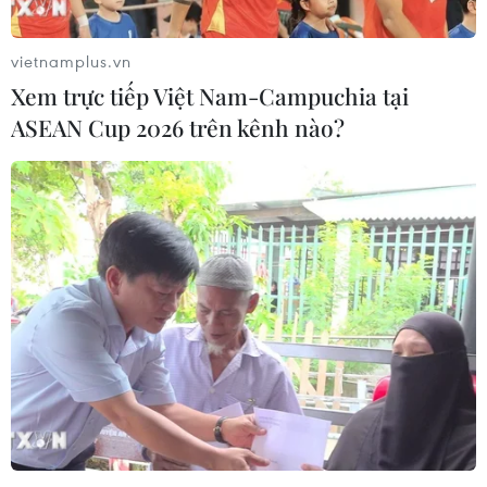
người.
vietnamplus.vn
Xem trực tiếp Việt Nam-Campuchia tại
ASEAN Cup 2026 trên kênh nào?
Phát hiện miệng núi lửa phủ đầy
băng vĩnh cửu trên Sao Hỏa
24/12/2018 22:00