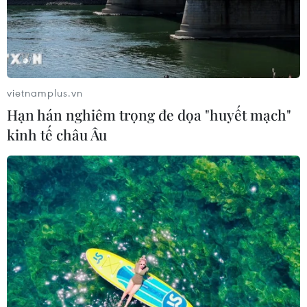
vietnamplus.vn
Hạn hán nghiêm trọng đe dọa "huyết mạch"
kinh tế châu Âu
TIN CÙNG CHUYÊN MỤC