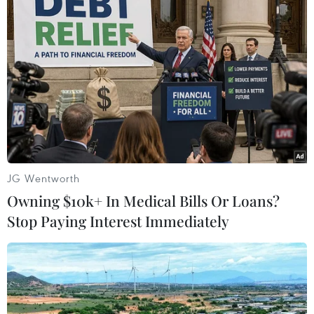
Theo dõi VietnamPlus
TIN LIÊN QUAN
JG Wentworth
Owning $10k+ In Medical Bills Or Loans?
Stop Paying Interest Immediately