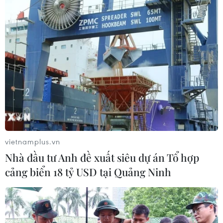
vietnamplus.vn
Nhà đầu tư Anh đề xuất siêu dự án Tổ hợp
cảng biển 18 tỷ USD tại Quảng Ninh