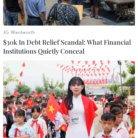
JG Wentworth
$30k In Debt Relief Scandal: What Financial
Institutions Quietly Conceal
Núi lửa Reventador phun trào. (Nguồn: Photovolcanica)
Ngày 25/12, Viện Địa Vật lý Ecuador cảnh báo
núi lửa Reventador, nằm cách thủ đô Quito
90km, duy trì hoạt động phun trào cao và phun
lên các cột tro bụi cao hơn 500m trong những