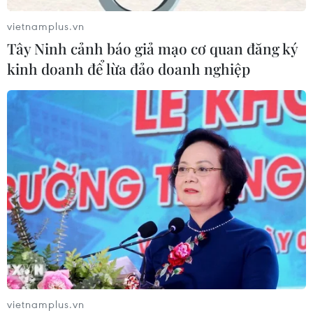
Thành phố Hồ Chí Minh triển khai 8
dự án trạm trung chuyển rác công
vietnamplus.vn
nghệ khép kín
Tây Ninh cảnh báo giả mạo cơ quan đăng ký
06/08/2026 03:01
kinh doanh để lừa đảo doanh nghiệp
Sơn La hỗ trợ người dân di dời khỏi
nơi nguy hiểm do mưa lũ
06/08/2026 02:50
Xem thêm
vietnamplus.vn