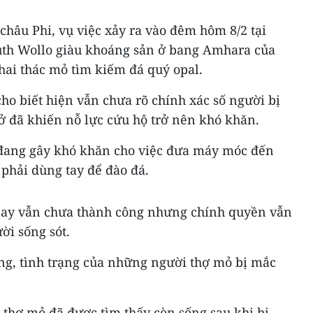
hâu Phi, vụ việc xảy ra vào đêm hôm 8/2 tại
uth Wollo giàu khoáng sản ở bang Amhara của
hai thác mỏ tìm kiếm đá quý opal.
o biết hiện vẫn chưa rõ chính xác số người bị
ở đã khiến nỗ lực cứu hộ trở nên khó khăn.
 đang gây khó khăn cho việc đưa máy móc đến
phải dùng tay để đào đá.
 nay vẫn chưa thành công nhưng chính quyền vẫn
ời sống sót.
g, tình trạng của những người thợ mỏ bị mắc
 thợ mỏ đã được tìm thấy còn sống sau khi bị