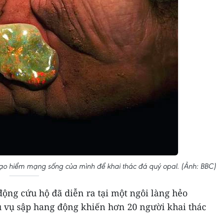
mạo hiểm mạng sống của mình để khai thác đá quý opal. (Ảnh: BBC)
động cứu hộ đã diễn ra tại một ngôi làng hẻo
u vụ sập hang động khiến hơn 20 người khai thác