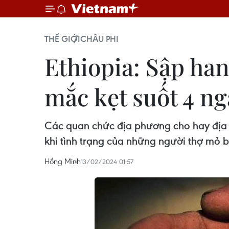
THẾ GIỚI
CHÂU PHI
Ethiopia: Sập han
mắc kẹt suốt 4 ng
Các quan chức địa phương cho hay địa h
khi tình trạng của những người thợ mỏ b
Hồng Minh
13/02/2024 01:57