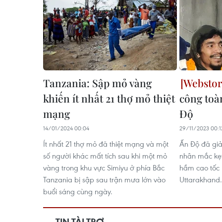
Tanzania: Sập mỏ vàng
khiến ít nhất 21 thợ mỏ thiệt
công toà
mạng
Độ
14/01/2024 00:04
29/11/2023 00:1
Ít nhất 21 thợ mỏ đã thiệt mạng và một
Ấn Độ đã giả
số người khác mất tích sau khi một mỏ
nhân mắc kẹ
vàng trong khu vực Simiyu ở phía Bắc
hầm cao tốc 
Tanzania bị sập sau trận mưa lớn vào
Uttarakhand
buổi sáng cùng ngày.