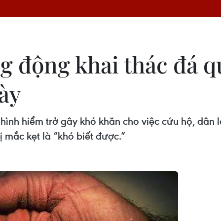
g động khai thác đá q
ày
ình hiểm trở gây khó khăn cho việc cứu hộ, dân 
ị mắc kẹt là “khó biết được.”