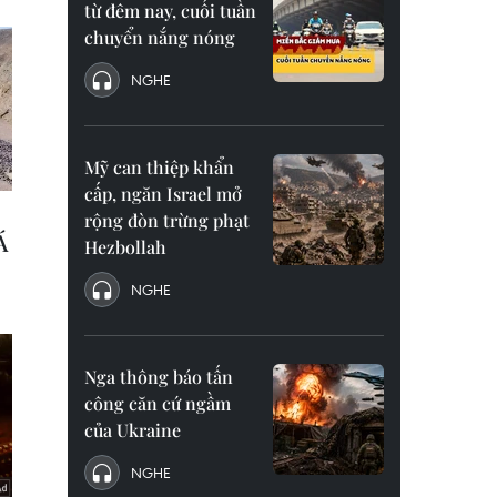
từ đêm nay, cuối tuần
chuyển nắng nóng
NGHE
Mỹ can thiệp khẩn
cấp, ngăn Israel mở
rộng đòn trừng phạt
Hezbollah
NGHE
Nga thông báo tấn
công căn cứ ngầm
của Ukraine
NGHE