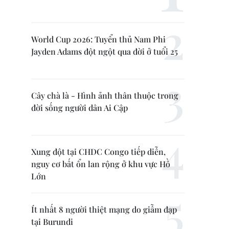
World Cup 2026: Tuyển thủ Nam Phi
Jayden Adams đột ngột qua đời ở tuổi 25
Cây chà là - Hình ảnh thân thuộc trong
đời sống người dân Ai Cập
Xung đột tại CHDC Congo tiếp diễn,
nguy cơ bất ổn lan rộng ở khu vực Hồ
Lớn
Ít nhất 8 người thiệt mạng do giẫm đạp
tại Burundi