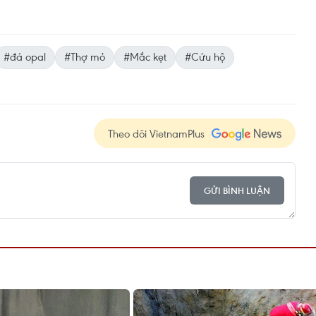
#đá opal
#Thợ mỏ
#Mắc kẹt
#Cứu hộ
Theo dõi VietnamPlus
GỬI BÌNH LUẬN