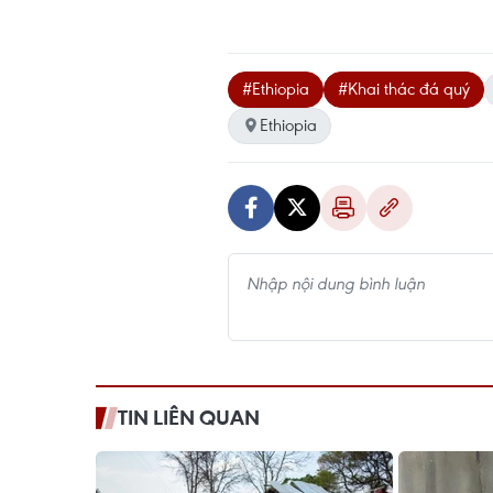
#Ethiopia
#Khai thác đá quý
Ethiopia
TIN LIÊN QUAN