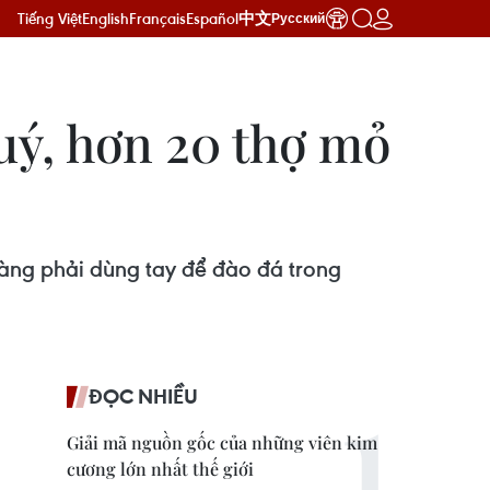
Tiếng Việt
English
Français
Español
中文
Русский
uý, hơn 20 thợ mỏ
làng phải dùng tay để đào đá trong
ĐỌC NHIỀU
Giải mã nguồn gốc của những viên kim
cương lớn nhất thế giới