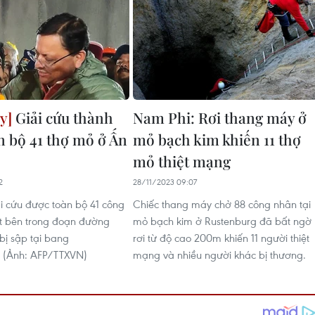
Giải cứu thành
Nam Phi: Rơi thang máy ở
n bộ 41 thợ mỏ ở Ấn
mỏ bạch kim khiến 11 thợ
mỏ thiệt mạng
2
28/11/2023 09:07
i cứu được toàn bộ 41 công
Chiếc thang máy chở 88 công nhân tại
t bên trong đoạn đường
mỏ bạch kim ở Rustenburg đã bất ngờ 
bị sập tại bang
rơi từ độ cao 200m khiến 11 người thiệt
. (Ảnh: AFP/TTXVN)
mạng và nhiều người khác bị thương.