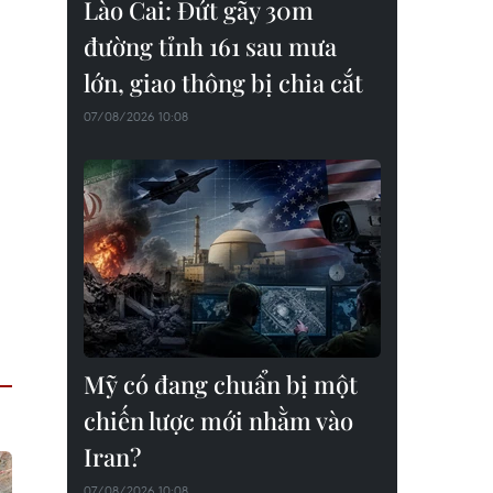
Lào Cai: Đứt gãy 30m
đường tỉnh 161 sau mưa
lớn, giao thông bị chia cắt
07/08/2026 10:08
Mỹ có đang chuẩn bị một
chiến lược mới nhằm vào
Iran?
07/08/2026 10:08