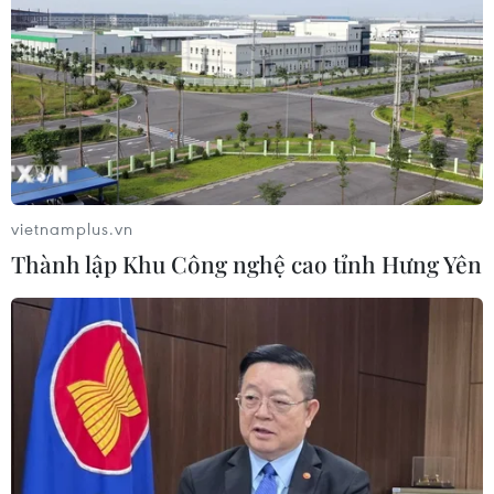
Liên kết "ba nhà": Động lực thúc đẩy
đổi mới sáng tạo và nâng cao chất
lượng FDI
07/08/2026 05:48
BSR phối trộn thành công dầu Diesel
sinh học B5 và B10
vietnamplus.vn
07/08/2026 05:02
Thành lập Khu Công nghệ cao tỉnh Hưng Yên
Cà Mau quảng bá thương hiệu, kết
nối đầu tư, đưa ngành tôm phát triển
bền vững
07/08/2026 03:04