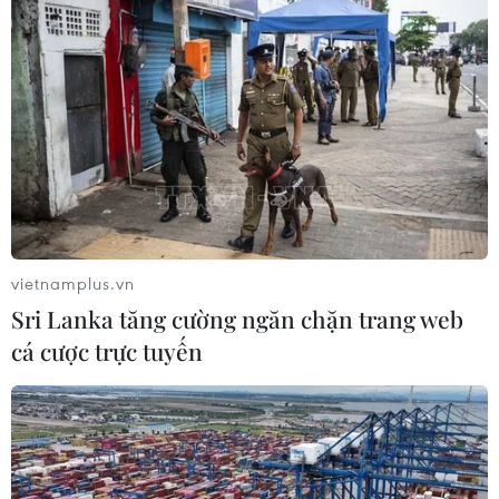
#Kinh tế Mỹ
#Fed
#COVID-19
#Tỷ lệ thất nghiệp
#Việc làm
Mỹ
Theo dõi VietnamPlus
vietnamplus.vn
Sri Lanka tăng cường ngăn chặn trang web
cá cược trực tuyến
TIN LIÊN QUAN