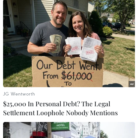
hàng nghìn tỷ USD để hỗ trợ các doanh nghiệp
bị ảnh hưởng nặng nề bởi đại dịch COVID-19.
Các biện pháp này đã giúp thúc đẩy thị trường
chứng khoán ngay cả khi nền kinh tế Mỹ vẫn
đang "oằn mình" trong khó khăn do dịch bệnh./.
(TTXVN/Vietnam+)
JG Wentworth
$25,000 In Personal Debt? The Legal
Settlement Loophole Nobody Mentions