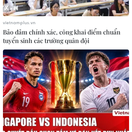
08/06/2020 22:00
Nền kinh tế Mỹ có thêm 2,5 triệu việc làm trong tháng
5/2020 và tỷ lệ thất nghiệp giảm xuống 13,3% là dấu
vietnamplus.vn
hiệu cho thấy nền kinh tế Mỹ đang phục hồi.
Bảo đảm chính xác, công khai điểm chuẩn
tuyển sinh các trường quân đội