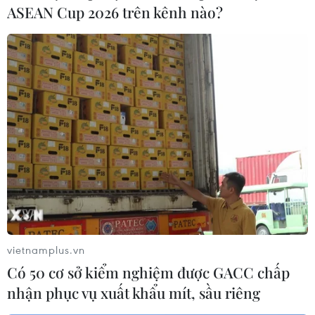
ASEAN Cup 2026 trên kênh nào?
Chỉ số giá tiêu dùng của Mỹ suy giảm
tháng thứ ba liên tiếp
10/06/2020 14:28
CPI của Mỹ trong tháng Năm đã giảm 0,1% so với
tháng trước sau khi lao dốc 0,8% trong tháng Tư - mức
giảm lớn nhất kể từ tháng 12/2008.
vietnamplus.vn
Có 50 cơ sở kiểm nghiệm được GACC chấp
nhận phục vụ xuất khẩu mít, sầu riêng