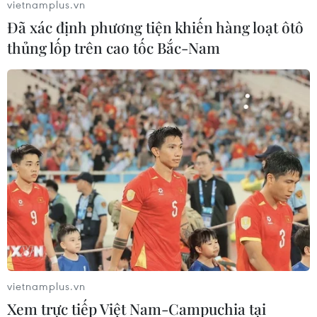
vietnamplus.vn
Đã xác định phương tiện khiến hàng loạt ôtô
thủng lốp trên cao tốc Bắc-Nam
​Chứng khoán châu Á tăng, giảm trái chiều
trước cuộc họp của Fed
10/06/2020 11:14
Chốt phiên, chỉ số Nikkei 225 của Nhật Bản tăng 0,2%
lên 23.124,94 điểm lúc đóng cửa, chỉ số Hang Seng của
Hong Kong ổn định ở mức 25.049,73 điểm...
vietnamplus.vn
Xem trực tiếp Việt Nam-Campuchia tại