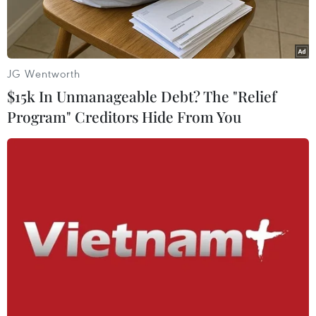
làm.
JG Wentworth
$15k In Unmanageable Debt? The "Relief
Program" Creditors Hide From You
Sàn Giao dịch Chứng khoán New York, Mỹ ngày 26/5/2020.
(Nguồn: THX/TTXVN)
Theo phóng viên TTXVN tại Washington, các
quan chức của Ngân hàng Dự trữ Liên bang Mỹ