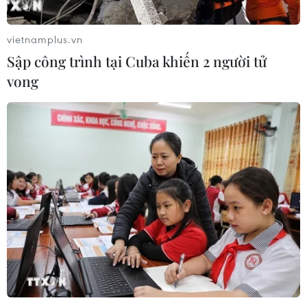
vietnamplus.vn
Sập công trình tại Cuba khiến 2 người tử
vong
TIN CÙNG CHUYÊN MỤC
Chuyên gia quốc tế đánh giá tích cực
về tiền đồng của Việt Nam
07/08/2026 12:46
Phép thử sức chống chịu của kinh tế
ASEAN