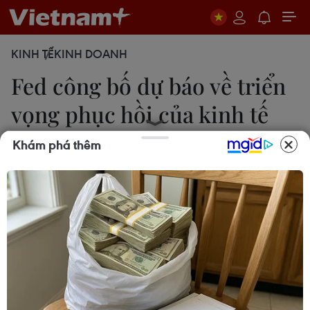
KINH TẾ
KINH DOANH
Fed công bố dự báo về triển
vọng phục hồi của kinh tế
Mỹ
Khám phá thêm
Phạm Ngọc Ánh
10/06/2020 22:48
Dự báo của Fed được đưa ra sau một báo cáo về
tỷ lệ thất nghiệp trong tháng 5 đã thắp lên triển
vọng hồi phục kinh tế sau thời kỳ suy thoái do
COVID-19 gây ra, với việc Mỹ có thêm 2,5 triệu việc