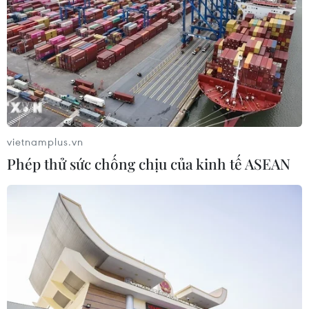
vietnamplus.vn
Phép thử sức chống chịu của kinh tế ASEAN
FED nhiều khả năng tiếp tục duy trì chính
sách lãi suất
07/06/2020 08:53
Những thông tin tích cực về tình hình việc làm tại Mỹ
nhiều khả năng sẽ không làm thay đổi kết quả cuộc họp
sắp tới của FOMC và FED sẽ tiếp tục duy trì tỷ lệ lãi suất