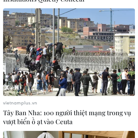
Theo dõi VietnamPlus
TIN CÙNG CHUYÊN MỤC
Khởi tố đối tượng giả danh Công an,
lừa đảo "chạy án" tại Đắk Lắk
vietnamplus.vn
06/08/2026 15:07
Tây Ban Nha: 100 người thiệt mạng trong vụ
vượt biển ồ ạt vào Ceuta
Cảnh sát khám xét nơi ở của Huấn