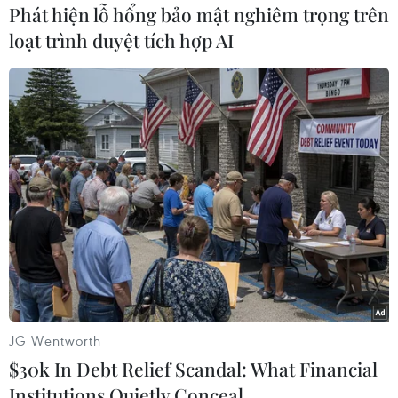
Phát hiện lỗ hổng bảo mật nghiêm trọng trên
Kim Anh (TTXVN)
loạt trình duyệt tích hợp AI
JG Wentworth
#Lừa đảo
#Chiếm đoạt tài sản
#Lãnh đạo công an
$30k In Debt Relief Scandal: What Financial
#Tranh thêu
TP. Hà Nội
Anh
Áo
Institutions Quietly Conceal