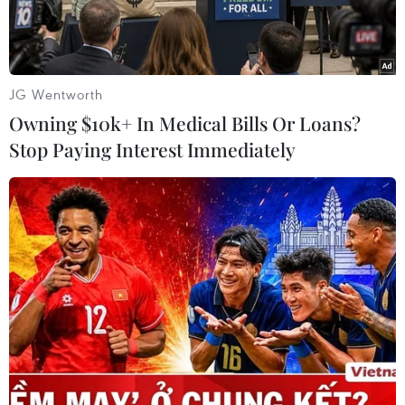
1975, ở phường Bạch Mai, quận Hai Bà Trưng,
Hà Nội) về tội “Lừa đảo chiếm đoạt tài sản.”
Theo cáo trạng, giả danh là con cháu lãnh đạo
JG Wentworth
cao cấp trong ngành công an, Hùng đã lừa đảo,
Owning $10k+ In Medical Bills Or Loans?
chiếm đoạt nhiều tỷ đồng. Cụ thể, tháng 2/2011,
Stop Paying Interest Immediately
thông qua mối quan hệ xã hội, Hùng làm quen
với ông Phạm Trần Hà (sinh năm 1956, ở
phường Quảng An, quận Tây Hồ, Hà Nội).
Hùng nói với ông Hà rằng Hùng là con cháu của
một lãnh đạo cao cấp trong ngành công an, có
thể mua được nhiều suất đất trong tiêu chuẩn
ngoại giao với giá rất rẻ ở thành phố Điện Biên
(tỉnh Điện Biên), huyện Từ Liêm, quận Cầu Giấy
(Hà Nội), Tuần Châu (Quảng Ninh).