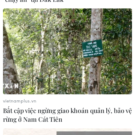
nhãn hiệu nổi tiếng tại Đắk Lắk
04/08/2026 14:34
Ba tỉnh biên giới đề xuất giải pháp
tăng hiệu quả chống buôn lậu thuốc
lá
04/08/2026 14:20
Xử phạt người đăng tải tin sai sự thật
về Dự án Trục đại lộ cảnh quan sông
Hồng
vietnamplus.vn
04/08/2026 13:44
Bất cập việc ngừng giao khoán quản lý, bảo vệ
rừng ở Nam Cát Tiên
Đồng Nai: Phát hiện xe khách chở
hơn 800kg thực phẩm chế biến