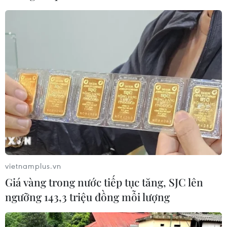
lịch
06/08/2026 02:05
Giá vàng ngày 6/8: Bảng giá tại các
công ty vàng bạc đá quý
06/08/2026 01:54
Giá dầu thô biến động nhẹ khi triển
vọng đàm phán Trung Đông vẫn khó
đoán
vietnamplus.vn
06/08/2026 00:26
Giá vàng trong nước tiếp tục tăng, SJC lên
ngưỡng 143,3 triệu đồng mỗi lượng
Giá vàng thế giới tăng mạnh nhất kể
từ tháng Hai