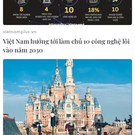
vietnamplus.vn
Việt Nam hướng tới làm chủ 10 công nghệ lõi
vào năm 2030
Giàn khoan dầu tại Texas, Mỹ. Ảnh: THX/TTXVN
Giá dầu giảm nhẹ trong phiên giao dịch chiều
26/8 sau khi tăng gần 2% trong phiên trước đó.
Các nhà giao dịch vẫn đang theo dõi chặt chẽ
những diễn biến liên quan đến cuộc xung đột