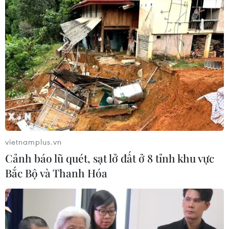
06/08/2026 00:26
Đưa gốm sứ Bình Dương vào mạng
lưới thủ công sáng tạo thế giới
05/08/2026 11:53
Xuất khẩu gạo Thái Lan giảm gần
19% trong nửa đầu năm 2026
vietnamplus.vn
05/08/2026 11:36
Cảnh báo lũ quét, sạt lở đất ở 8 tỉnh khu vực
Bắc Bộ và Thanh Hóa
Trung Quốc sẽ đáp trả các biện pháp
hạn chế của Mỹ
05/08/2026 11:01