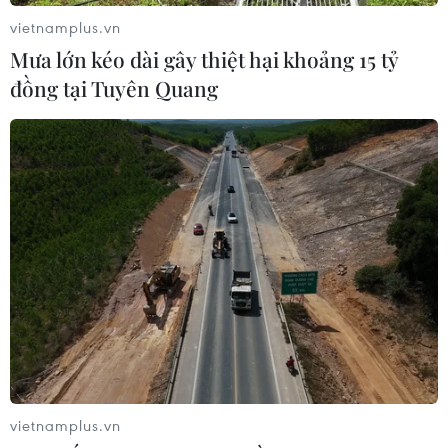
vietnamplus.vn
Mưa lớn kéo dài gây thiệt hại khoảng 15 tỷ
đồng tại Tuyên Quang
Giá dầu tăng hơn 1% do căng thẳng Nga-
Ukraine và nhu cầu mạnh tại Mỹ
22/08/2025 00:40
Giá dầu thế giới tăng gần 1 USD/thùng trong phiên giao
dịch ngày 21/8, giữa bối cảnh Nga và Ukraine liên tiếp
đổ lỗi cho nhau về tiến trình hòa bình bị đình trệ.
vietnamplus.vn