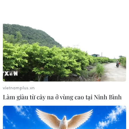
vietnamplus.vn
#giá dầu
#giá dầu Brent
#giá dầu WTI
Làm giàu từ cây na ở vùng cao tại Ninh Bình
#giá dầu giảm
#Nguồn cung dầu
Theo dõi VietnamPlus