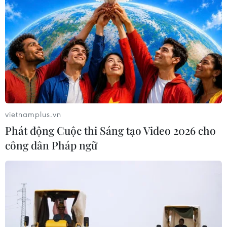
Giá dầu
Giá dầu thô biến động nhẹ khi triển vọng đàm
phán Trung Đông vẫn khó đoán
Dầu thô chạm đáy ba tuần khi căng thẳng tại
vietnamplus.vn
eo biển Hormuz hạ nhiệt
Phát động Cuộc thi Sáng tạo Video 2026 cho
Thế giới mất hơn 2,6 tỷ thùng dầu kể từ khi
công dân Pháp ngữ
xung đột Mỹ-Iran bùng phát
Xuất khẩu dầu thô của Mỹ xuống mức thấp
nhất 8 tháng
Giá dầu thô lao dốc gần 5% do kỳ vọng về đàm
phán hòa bình Trung Đông