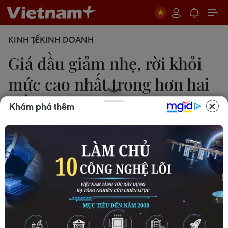
KINH TẾ
KINH DOANH
Giá dầu giảm nhẹ, rời khỏi
mức cao nhất trong hơn hai
tuần
Khám phá thêm
Vân Anh
26/08/2025 09:20
Chiều 26/8, giá dầu Brent và WTI giảm nhẹ sau
phiên tăng gần 2% trước đó, trong bối cảnh thị
trường tiếp tục theo dõi sát diễn biến xung đột tại
Ukraine và nguy cơ gián đoạn nguồn cung từ Nga.