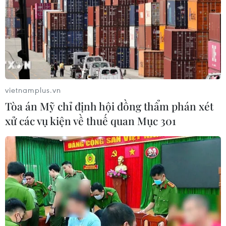
Dòng vốn FDI vào Quảng Ninh
chuyển dịch tích cực về chất lượng
05/08/2026 07:40
vietnamplus.vn
An Giang: Xây dựng cơ chế giao việc
Tòa án Mỹ chỉ định hội đồng thẩm phán xét
lớn, việc khó cho kinh tế tư nhân
xử các vụ kiện về thuế quan Mục 301
05/08/2026 07:39
Nghị quyết 10-NQ/TW: Kiến tạo hệ
sinh thái đầu tư hấp dẫn doanh
nghiệp FDI
05/08/2026 03:59