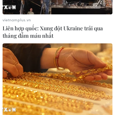
Doanh nghiệp Trung Quốc đánh giá
cao triển vọng hợp tác cơ giới hóa
nông nghiệp với Việt Nam
vietnamplus.vn
06/08/2026 04:14
Liên hợp quốc: Xung đột Ukraine trải qua
tháng đẫm máu nhất
Thống đốc Fed khuyến nghị tăng lãi
suất nếu lạm phát không sớm hạ
nhiệt
06/08/2026 03:46
Sản lượng vàng của Trung Quốc
giảm trong nửa đầu năm 2026
06/08/2026 03:41
Kim ngạch xuất khẩu vượt mốc 100