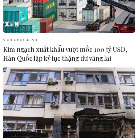
vietnamplus.vn
Kim ngạch xuất khẩu vượt mốc 100 tỷ USD,
Hàn Quốc lập kỷ lục thặng dư vãng lai
TIN CÙNG CHUYÊN MỤC
Chủ động nguồn điện phục vụ Hội
nghị cấp cao APEC 2027
06/08/2026 04:31