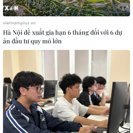
Các nhà đầu tư đang theo dõi các dấu hiệu về
động thái chính sách trong tương lai khi những
vietnamplus.vn
nhà đứng đầu các ngân hàng trung ương lớn,
Hà Nội đề xuất gia hạn 6 tháng đối với 6 dự
bao gồm Chủ tịch ECB Christine Lagarde và Chủ
án đầu tư quy mô lớn
tịch Fed Jerome Powell, tham dự diễn đàn
thường niên ở Sintra (Bồ Đào Nha).
Trong khi đó, các nhà phân tích cho rằng kế
hoạch của Anh, Mỹ, Nhật Bản và Canada về việc
cấm nhập khẩu vàng của Nga nhằm thắt chặt
các lệnh trừng phạt đối với Nga có thể chỉ có tác
động cơ bản hạn chế.
Stephen Innes, đối tác quản lý tại SPI Asset
Management, cho biết: “Nga không xuất khẩu
nhiều vàng sang các quốc gia G7. Do vậy, tác