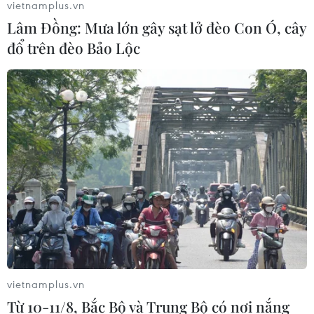
vietnamplus.vn
Lâm Đồng: Mưa lớn gây sạt lở đèo Con Ó, cây
đổ trên đèo Bảo Lộc
vietnamplus.vn
Từ 10-11/8, Bắc Bộ và Trung Bộ có nơi nắng