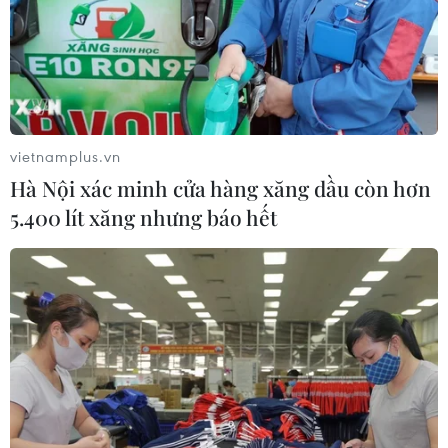
vietnamplus.vn
Hà Nội xác minh cửa hàng xăng dầu còn hơn
5.400 lít xăng nhưng báo hết
Giá vàng châu Á tăng sau khi G7 nhất trí
cấm nhập khẩu vàng Nga
27/06/2022 02:48