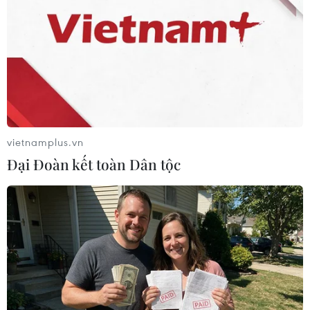
Một cửa hàng vàng ở Khartoum, Sudan. (Ảnh: AFP/TTXVN)
Trong khi đó, giới đầu tư đang theo dõi các động
thái chính sách tại diễn đàn ngân hàng trung
ương do Ngân hàng Trung ương châu Âu (ECB)
vietnamplus.vn
tổ chức tại Bồ đào Nha.
Đại Đoàn kết toàn Dân tộc
Kết thúc phiên này, tại sàn giao dịch COMEX
(Mỹ), giá vàng giao ngay giảm 0,1%, xuống
1.823,89 USD/ounce. Trong khi đó, giá vàng giao
kỳ hạn cũng hạ 0,3%, xuống 1.824,8 USD/ounce.
Edward Moya, nhà phân tích cấp cao của
OANDA, cho biết: “Giá vàng giảm khi đà bán
tháo trên thị trường trái phiếu trở lại, sau khi