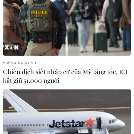
vietnamplus.vn
Chiến dịch siết nhập cư của Mỹ tăng tốc, ICE
bắt giữ 51.000 người
TIN CÙNG CHUYÊN MỤC