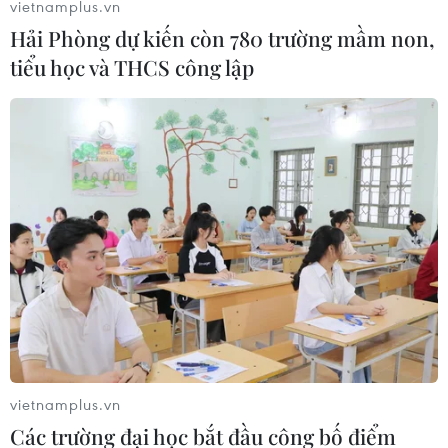
vietnamplus.vn
Hải Phòng dự kiến còn 780 trường mầm non,
tiểu học và THCS công lập
#giá vàng
#giá dầu
#kim loại quý
#sản xuất vàng
#nhập khẩu vàng
vietnamplus.vn
Các trường đại học bắt đầu công bố điểm