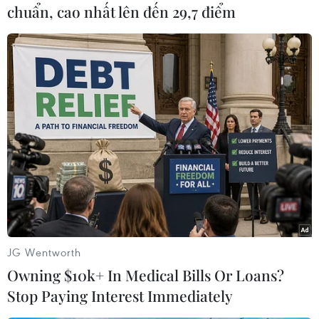
chuẩn, cao nhất lên đến 29,7 điểm
Nếu điều này xảy ra, nó sẽ làm trầm trọng thêm
tình trạng thiếu hụt nguồn cung trên thị trường
dầu và sản phẩm tinh chế toàn cầu.
Một quan chức phụ tá Tổng thống Pháp cho biết
cộng đồng quốc tế nên nghiên cứu tất cả các lựa
chọn để giảm bớt tình trạng nguồn cung năng
lượng eo hẹp, bao gồm các cuộc đàm phán với
các quốc gia sản xuất như Iran và Venezuela.
Người này lưu ý xuất khẩu dầu của cả Iran và
Venezuela - hai thành viên Tổ chức các Nước
Xuất khẩu Dầu mỏ (OPEC) - đều đang bị hạn chế
JG Wentworth
bởi các lệnh trừng phạt của Mỹ.
Owning $10k+ In Medical Bills Or Loans?
Những lo ngại về suy thoái kinh tế và kỳ vọng
Stop Paying Interest Immediately
về việc các ngân hàng trung ương lớn tăng