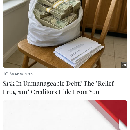
ngừng sản xuất dầu hoàn toàn trong vòng 48 giờ
khi các cuộc biểu tình chống chính phủ tiếp tục
kéo dài và diễn biến phức tạp.
Giá vàng thế giới đi xuống trong phiên 27/6
Giá vàng thế giới đi xuống trong phiên giao dịch
đầu tuần 27/6, giữa bối cảnh lãi suất tăng cao
tạo sức ép giảm cho kim loại quý này.
JG Wentworth
$15k In Unmanageable Debt? The "Relief
Program" Creditors Hide From You