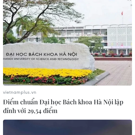
Giá vàng trong nước chứng kiến những
phiên điều chỉnh đan xen
25/06/2022 09:15
Thị trường vàng còn đang gặp lực cản từ những đồn
đoán rằng sự giảm tốc của nền kinh tế nói chung có thể
làm giảm nhu cầu với các kim loại quý này...
vietnamplus.vn
Điểm chuẩn Đại học Bách khoa Hà Nội lập
đỉnh với 29,54 điểm