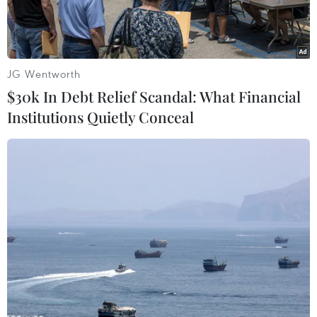
JG Wentworth
$30k In Debt Relief Scandal: What Financial
Institutions Quietly Conceal
Một cơ sở lọc dầu tại thị trấn Ras Lanuf, Libya. (Ảnh:
AFP/TTXVN)
Trong phiên 27/6, giá dầu thế giới tăng gần 2
USD/thùng do nỗi lo về nguồn cung, giá vàng đi
xuống giữa bối cảnh lãi suất tăng cao tạo sức ép
giảm cho kim loại quý này.