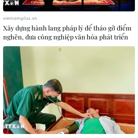
động lực mới của quan hệ Việt Nam-
Australia
vietnamplus.vn
09/08/2026 02:01
Xây dựng hành lang pháp lý để tháo gỡ điểm
nghẽn, đưa công nghiệp văn hóa phát triển
Thị trường vaccine thế giới chuyển
hướng sang người cao tuổi
08/08/2026 15:01
Chuyên gia Nhật Bản nói Việt Nam
nên ưu tiên sản xuất và đóng gói chip
bán dẫn
08/08/2026 13:28
Nông sản Việt Nam còn nhiều dư địa