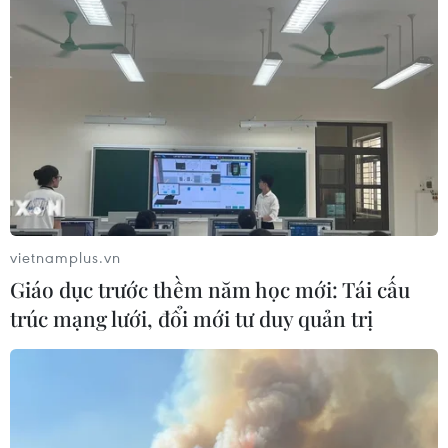
Việt Nam cần theo dõi chặt chẽ các
biện pháp phòng vệ thương mại tại
Canada
08/08/2026 00:39
Libya tiến gần hơn tới mục tiêu khai
thác 2 triệu thùng dầu mỗi ngày
vietnamplus.vn
08/08/2026 00:12
Giáo dục trước thềm năm học mới: Tái cấu
trúc mạng lưới, đổi mới tư duy quản trị
Việt Nam khẳng định vị thế tại triển
lãm thương mại quốc tế của Ấn Độ
07/08/2026 23:08